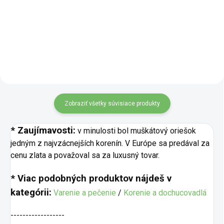
vašim zemiakom jedinečnú chuť
navrhnutá tak, aby dodala jedlu
a výraznú vôňu. Skvele sa hodí
plnú a vyváženú chuť – aj bez
na pečené, varené aj opekané
pridanej soli. Spája sladkosť
zemiaky, ale aj do...
zeleniny, bylinkové tóny a
príjemne ostrý záver s...
Zobraziť všetky súvisiace produkty
* Zaujímavosti:
v minulosti bol muškátový oriešok
jedným z najvzácnejších korenín. V Európe sa predával za
cenu zlata a považoval sa za luxusný tovar.
* Viac podobných produktov nájdeš v
kategórii:
Varenie a pečenie
/
Korenie a dochucovadlá
------------------