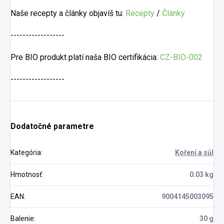
Naše recepty a články objavíš tu:
Recepty
/
Články
------------------
Pre BIO produkt platí naša BIO certifikácia:
CZ-BIO-002
------------------
Dodatočné parametre
Kategória
:
Koření a sůl
Hmotnosť
:
0.03 kg
EAN
:
9004145003095
Balenie
:
30 g