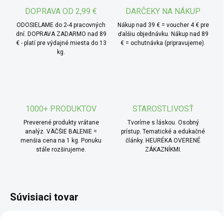
DOPRAVA OD 2,99 €
DARČEKY NA NÁKUP
ODOSIELAME do 2-4 pracovných
Nákup nad 39 € = voucher 4 € pre
dní. DOPRAVA ZADARMO nad 89
ďalšiu objednávku. Nákup nad 89
€ - platí pre výdajné miesta do 13
€ = ochutnávka (pripravujeme).
kg.
1000+ PRODUKTOV
STAROSTLIVOSŤ
Preverené produkty vrátane
Tvoríme s láskou. Osobný
analýz. VÄČŠIE BALENIE =
prístup. Tematické a edukačné
menšia cena na 1 kg. Ponuku
články. HEURÉKA OVERENÉ
stále rozširujeme.
ZÁKAZNÍKMI.
Súvisiaci tovar
BIO
BIO