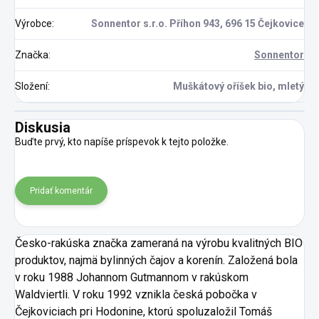
Výrobce
:
Sonnentor s.r.o. Příhon 943, 696 15 Čejkovice
Značka
:
Sonnentor
Složení
:
Muškátový oříšek bio, mletý
Diskusia
Buďte prvý, kto napíše príspevok k tejto položke.
Pridať komentár
Česko-rakúska značka zameraná na výrobu kvalitných BIO
produktov, najmä bylinných čajov a korenín. Založená bola
v roku 1988 Johannom Gutmannom v rakúskom
Waldviertli. V roku 1992 vznikla česká pobočka v
Čejkoviciach pri Hodonine, ktorú spoluzaložil Tomáš