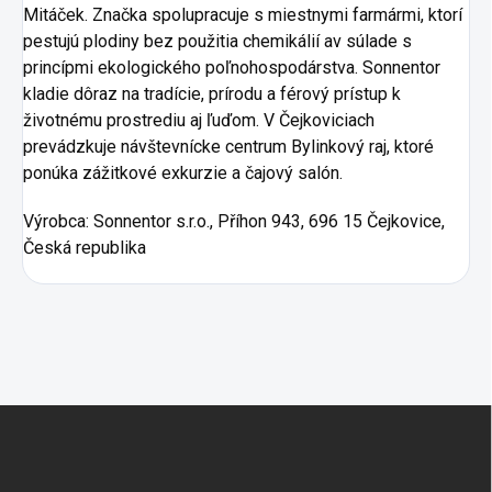
Mitáček. Značka spolupracuje s miestnymi farmármi, ktorí
pestujú plodiny bez použitia chemikálií av súlade s
princípmi ekologického poľnohospodárstva. Sonnentor
kladie dôraz na tradície, prírodu a férový prístup k
životnému prostrediu aj ľuďom. V Čejkoviciach
prevádzkuje návštevnícke centrum Bylinkový raj, ktoré
ponúka zážitkové exkurzie a čajový salón.
Výrobca:
Sonnentor s.r.o., Příhon 943, 696 15 Čejkovice,
Česká republika
Zápätie