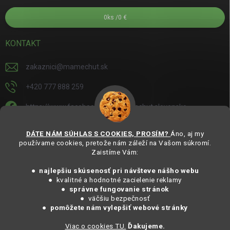
0
ks /
0 €
KONTAKT
zakaznici
@
mamechut.sk
+420 777 888 259
https://www.facebook.com/mamechut.slovensko
mamechut.slovensko
DÁTE NÁM SÚHLAS S COOKIES, PROSÍM?
Áno, aj my
používame cookies, pretože nám záleží na Vašom súkromí.
https://www.youtube.com/@mamechutczsk
Zaistíme Vám:
@mamechut.czsk
● najlepšiu skúsenosť pri návšteve nášho webu
● kvalitné a hodnotné zacielenie reklamy
●
správne fungovanie stránok
Copyright 2025
MámeChuť Organic
. Všechna práva vyhrazena.
● väčšiu bezpečnosť
Vytvořil Shoptet
● pomôžete nám vylepšiť webové stránky
Viac o cookies TU.
Ďakujeme.