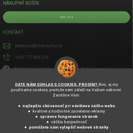
NÁKUPNÝ KOŠÍK
0
ks /
0 €
KONTAKT
zakaznici
@
mamechut.sk
+420 777 888 259
https://www.facebook.com/mamechut.slovensko
mamechut.slovensko
DÁTE NÁM SÚHLAS S COOKIES, PROSÍM?
Áno, aj my
používame cookies, pretože nám záleží na Vašom súkromí.
https://www.youtube.com/@mamechutczsk
Zaistíme Vám:
@mamechut.czsk
● najlepšiu skúsenosť pri návšteve nášho webu
● kvalitné a hodnotné zacielenie reklamy
●
správne fungovanie stránok
Copyright 2025
MámeChuť Organic
. Všechna práva vyhrazena.
● väčšiu bezpečnosť
Vytvořil Shoptet
● pomôžete nám vylepšiť webové stránky