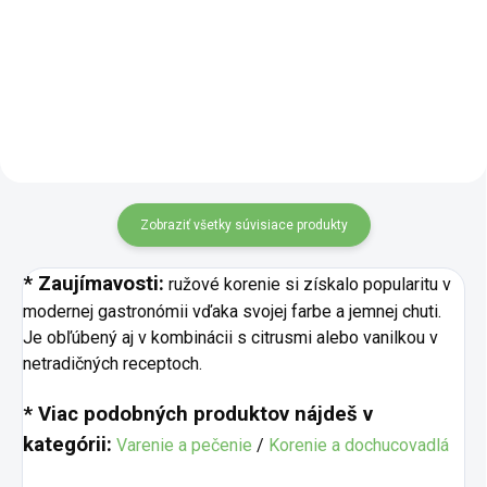
inšpirovaná tradičnou kórejskou
pestrofarebná a výrazne
fermentovanou zeleninou. Táto
aromatická kombinácia bylín,
zmes obsahuje sladkú papriku,...
kvetov a korenia, ktorá prepája
sladké, ostré aj zemité tóny v
jednom výnimočnom celku.
Svoje...
Zobraziť všetky súvisiace produkty
* Zaujímavosti:
ružové korenie si získalo popularitu v
modernej gastronómii vďaka svojej farbe a jemnej chuti.
Je obľúbený aj v kombinácii s citrusmi alebo vanilkou v
netradičných receptoch.
* Viac podobných produktov nájdeš v
kategórii:
Varenie a pečenie
/
Korenie a dochucovadlá