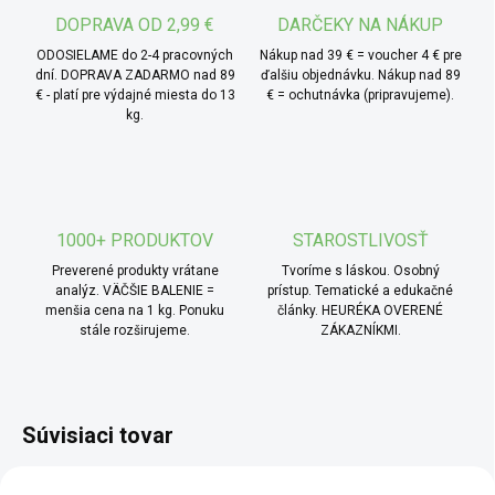
DOPRAVA OD 2,99 €
DARČEKY NA NÁKUP
ODOSIELAME do 2-4 pracovných
Nákup nad 39 € = voucher 4 € pre
dní. DOPRAVA ZADARMO nad 89
ďalšiu objednávku. Nákup nad 89
€ - platí pre výdajné miesta do 13
€ = ochutnávka (pripravujeme).
kg.
1000+ PRODUKTOV
STAROSTLIVOSŤ
Preverené produkty vrátane
Tvoríme s láskou. Osobný
analýz. VÄČŠIE BALENIE =
prístup. Tematické a edukačné
menšia cena na 1 kg. Ponuku
články. HEURÉKA OVERENÉ
stále rozširujeme.
ZÁKAZNÍKMI.
Súvisiaci tovar
NOVINKA
BIO