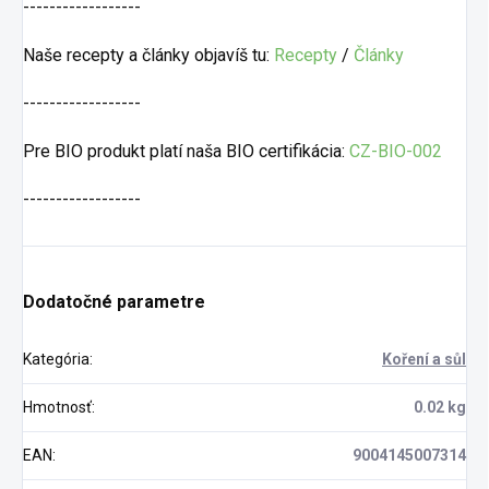
------------------
Naše recepty a články objavíš tu:
Recepty
/
Články
------------------
Pre BIO produkt platí naša BIO certifikácia:
CZ-BIO-002
------------------
Dodatočné parametre
Kategória
:
Koření a sůl
Hmotnosť
:
0.02 kg
EAN
:
9004145007314