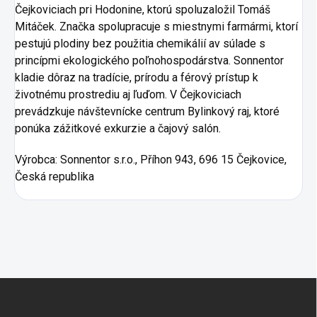
Čejkoviciach pri Hodonine, ktorú spoluzaložil Tomáš
Mitáček. Značka spolupracuje s miestnymi farmármi, ktorí
pestujú plodiny bez použitia chemikálií av súlade s
princípmi ekologického poľnohospodárstva. Sonnentor
kladie dôraz na tradície, prírodu a férový prístup k
životnému prostrediu aj ľuďom. V Čejkoviciach
prevádzkuje návštevnícke centrum Bylinkový raj, ktoré
ponúka zážitkové exkurzie a čajový salón.
Výrobca:
Sonnentor s.r.o., Příhon 943, 696 15 Čejkovice,
Česká republika
Zápätie