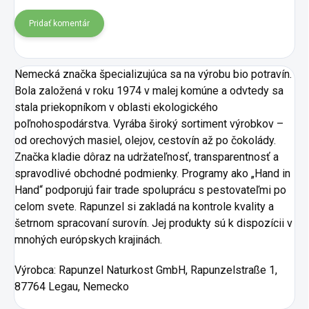
Pridať komentár
Nemecká značka špecializujúca sa na výrobu bio potravín.
Bola založená v roku 1974 v malej komúne a odvtedy sa
stala priekopníkom v oblasti ekologického
poľnohospodárstva. Vyrába široký sortiment výrobkov –
od orechových masiel, olejov, cestovín až po čokolády.
Značka kladie dôraz na udržateľnosť, transparentnosť a
spravodlivé obchodné podmienky. Programy ako „Hand in
Hand“ podporujú fair trade spoluprácu s pestovateľmi po
celom svete. Rapunzel si zakladá na kontrole kvality a
šetrnom spracovaní surovín. Jej produkty sú k dispozícii v
mnohých európskych krajinách.
Výrobca: Rapunzel Naturkost GmbH, Rapunzelstraße 1,
87764 Legau, Nemecko