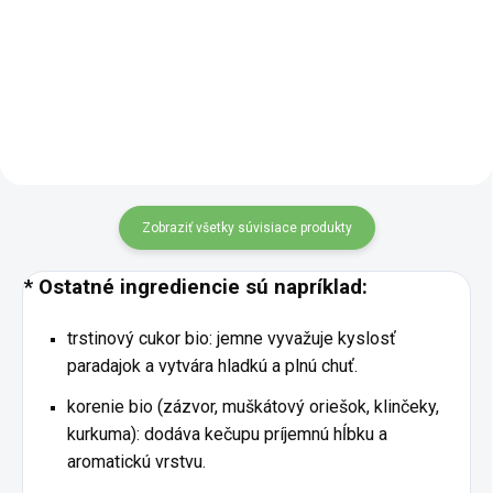
jedlám stredomorský charakter.
to majú radi trochu inak -
Vďaka svojej hlavnej
výrazné, bylinkové, ale nie ťažké.
ingrediencii – bazalke – sa hodí
Spojenie intenzívneho cesnaku,
hlavne tam, kde chceš získať
svieže zelené petržlenu a jemne
sviežu,...
orieškových...
Zobraziť všetky súvisiace produkty
* Ostatné ingrediencie sú napríklad:
trstinový cukor bio: jemne vyvažuje kyslosť
paradajok a vytvára hladkú a plnú chuť.
korenie bio (zázvor, muškátový oriešok, klinčeky,
kurkuma): dodáva kečupu príjemnú hĺbku a
aromatickú vrstvu.