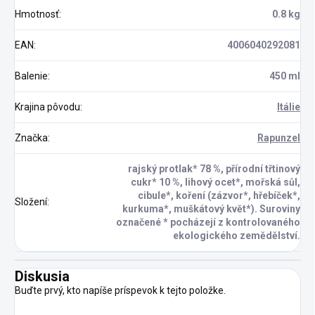
Hmotnosť
:
0.8 kg
EAN
:
4006040292081
Balenie
:
450 ml
Krajina pôvodu
:
Itálie
Značka
:
Rapunzel
rajský protlak* 78 %, přírodní třtinový
cukr* 10 %, lihový ocet*, mořská sůl,
cibule*, koření (zázvor*, hřebíček*,
Složení
:
kurkuma*, muškátový květ*). Suroviny
označené * pocházejí z kontrolovaného
ekologického zemědělství.
Diskusia
Buďte prvý, kto napíše príspevok k tejto položke.