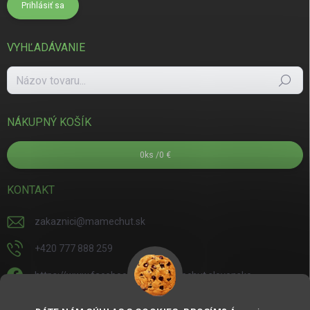
Prihlásiť sa
VYHĽADÁVANIE
Hľadať
NÁKUPNÝ KOŠÍK
0
ks /
0 €
KONTAKT
zakaznici
@
mamechut.sk
+420 777 888 259
https://www.facebook.com/mamechut.slovensko
mamechut.slovensko