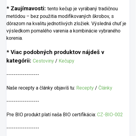
* Zaujímavosti:
tento kečup je vyrábaný tradičnou
metódou – bez použitia modifikovaných škrobov, s
dôrazom na kvalitu jednotlivých zložiek. Výsledná chuť je
výsledkom pomalého varenia a kombinácie vybraného
korenia.
* Viac podobných produktov nájdeš v
kategórii:
Cestoviny
/
Kečupy
------------------
Naše recepty a články objavíš tu:
Recepty
/
Články
------------------
Pre BIO produkt platí naša BIO certifikácia:
CZ-BIO-002
------------------