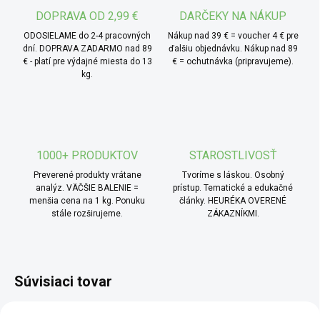
alebo do burgerov. Skvele sa hodí aj do cestovinových
DOPRAVA OD 2,99 €
DARČEKY NA NÁKUP
omáčok či strukovinových zmesí. Môžete ho pridať do
ODOSIELAME do 2-4 pracovných
Nákup nad 39 € = voucher 4 € pre
marinád alebo použiť ako základ do domácej pizze. V
dní. DOPRAVA ZADARMO nad 89
ďalšiu objednávku. Nákup nad 89
€ - platí pre výdajné miesta do 13
€ = ochutnávka (pripravujeme).
kuchyni má široké využitie aj bez ďalších úprav.
kg.
1000+ PRODUKTOV
STAROSTLIVOSŤ
Preverené produkty vrátane
Tvoríme s láskou. Osobný
analýz. VÄČŠIE BALENIE =
prístup. Tematické a edukačné
menšia cena na 1 kg. Ponuku
články. HEURÉKA OVERENÉ
stále rozširujeme.
ZÁKAZNÍKMI.
Súvisiaci tovar
BIO
AKCIA