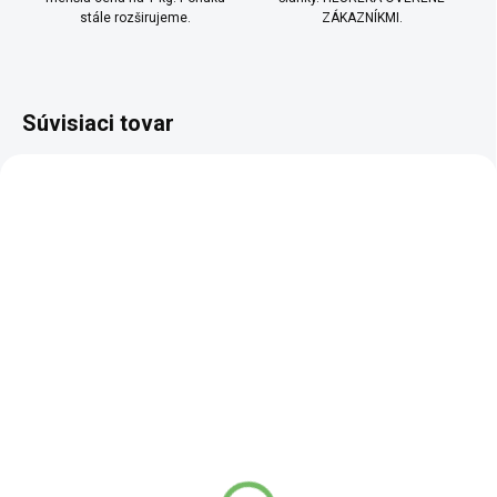
stále rozširujeme.
ZÁKAZNÍKMI.
Súvisiaci tovar
BIO
BIO
SCD
SCD
TOP
SKLADEM
SKLADEM
(5 KS)
(1 KS)
Ayurvédska soľ BIO
Korenie BIO biely celý
kúzelná jemná - 150 g
6,14 €
od