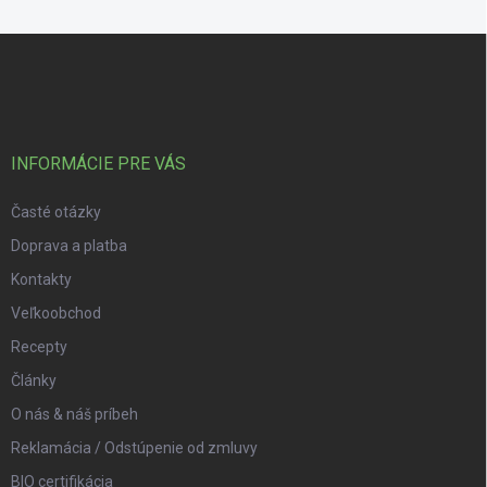
Zápätie
INFORMÁCIE PRE VÁS
Časté otázky
Doprava a platba
Kontakty
Veľkoobchod
Recepty
Články
O nás & náš príbeh
Reklamácia / Odstúpenie od zmluvy
BIO certifikácia