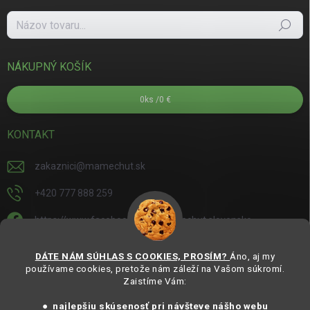
Hľadať
NÁKUPNÝ KOŠÍK
0
ks /
0 €
KONTAKT
zakaznici
@
mamechut.sk
+420 777 888 259
https://www.facebook.com/mamechut.slovensko
mamechut.slovensko
DÁTE NÁM SÚHLAS S COOKIES, PROSÍM?
Áno, aj my
používame cookies, pretože nám záleží na Vašom súkromí.
https://www.youtube.com/@mamechutczsk
Zaistíme Vám:
@mamechut.czsk
● najlepšiu skúsenosť pri návšteve nášho webu