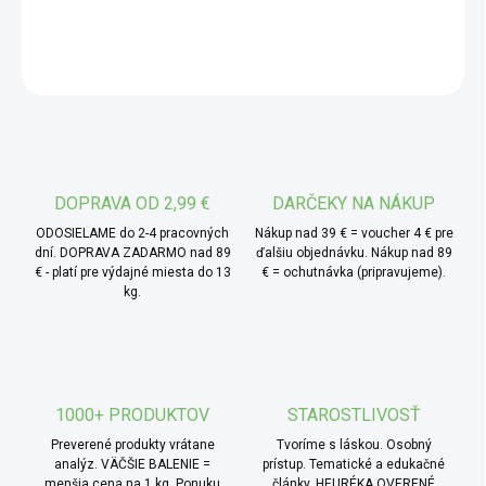
DETAILNÉ INFORMÁCIE
soľou, čím sa rozvinie ich plná, hlboká aróma. Výsledkom
je umami chuť, ktorá zvýrazní ostatné zložky pokrmu bez
OPÝTAŤ SA
toho, aby ich prebila.
* TIP od MámeChuť:
použite pár kvapiek do
vyprážanej ryže, restovanej zeleniny alebo do dipu k sushi.
Hodí sa aj do polievok a zálievok – ale pridávajte až na
konci varenia, aby si zachovala svoju výraznú chuť.
DOPRAVA OD 2,99 €
DARČEKY NA NÁKUP
ODOSIELAME do 2-4 pracovných
Nákup nad 39 € = voucher 4 € pre
dní. DOPRAVA ZADARMO nad 89
ďalšiu objednávku. Nákup nad 89
€ - platí pre výdajné miesta do 13
€ = ochutnávka (pripravujeme).
kg.
1000+ PRODUKTOV
STAROSTLIVOSŤ
Preverené produkty vrátane
Tvoríme s láskou. Osobný
analýz. VÄČŠIE BALENIE =
prístup. Tematické a edukačné
menšia cena na 1 kg. Ponuku
články. HEURÉKA OVERENÉ