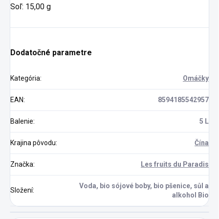
Soľ: 15,00 g
Dodatočné parametre
Kategória
:
Omáčky
EAN
:
8594185542957
Balenie
:
5 L
Krajina pôvodu
:
Čína
Značka
:
Les fruits du Paradis
Voda, bio sójové boby, bio pšenice, sůl a
Složení
:
alkohol Bio