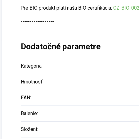
Pre BIO produkt platí naša BIO certifikácia:
CZ-BIO-00
------------------
Dodatočné parametre
Kategória
:
Hmotnosť
:
EAN
:
Balenie
:
Složení
: