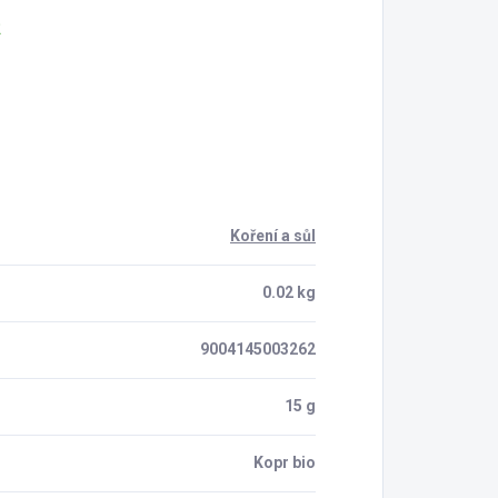
2
Koření a sůl
0.02 kg
9004145003262
15 g
Kopr bio