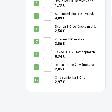
Brokolica BIO semienka na
klíčenie - 10 g
1,73 €
Sušené mlieko BIO 26% tuku -
MámeChuť
4,09 €
Škorica BIO cejlónska mletá -
MámeChuť
2,56 €
Kurkuma BIO mletá -
MámeChuť
2,56 €
Kakao BIO & RAW nepražené
- MámeChuť
8,34 €
Rasca BIO celý - MámeChuť
2,85 €
Chia semienka BIO -
MámeChuť
2,97 €