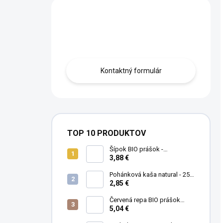
Máte otázku?
Obráťte sa na nás.
Kontaktný formulár
TOP 10 PRODUKTOV
Šípok BIO prášok -
MámeChuť
3,88 €
Pohánková kaša natural - 250
g
2,85 €
Červená repa BIO prášok
(cvikla) - MámeChuť
5,04 €