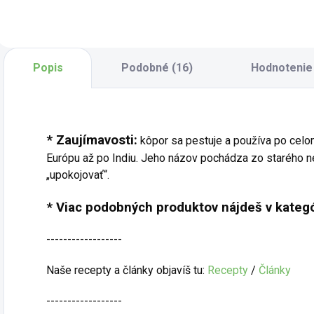
špeciálne na
tvorí čistá morská
r
dochutenie zimnej
soľ doplnená o
k
zeleniny, či už
bazalku,
j
pečené, dusené
dobromyseľ a
ľ
alebo varené.
voňavé kvety. Je
k
Popis
Podobné (16)
Hodnotenie
Kombinácia
krásna na pohľad a
S
výrazných, teplých
ešte lepšia na
b
a...
chuť....
b
* Zaujímavosti:
kôpor sa pestuje a používa po celo
Európu až po Indiu. Jeho názov pochádza zo starého 
„upokojovať“.
* Viac podobných produktov nájdeš v kategó
------------------
Naše recepty a články objavíš tu:
Recepty
/
Články
------------------