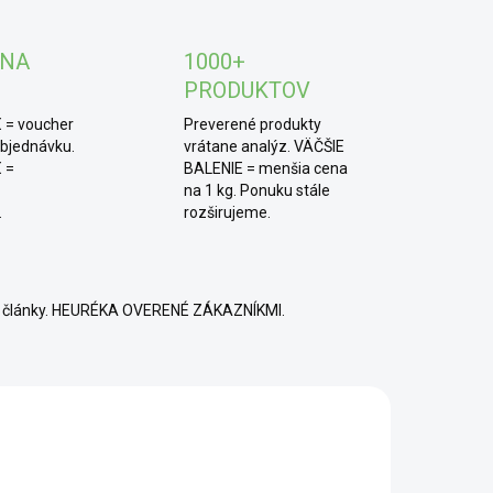
zemiaka, kôprovej omáčky alebo domáceho dresingu
gurtom a citrónom. Skvelý je aj do bylinkového
 NA
1000+
la.
PRODUKTOV
 = voucher
Preverené produkty
objednávku.
vrátane analýz. VÄČŠIE
 =
BALENIE = menšia cena
na 1 kg. Ponuku stále
.
rozširujeme.
né články. HEURÉKA OVERENÉ ZÁKAZNÍKMI.
BIO
SCD