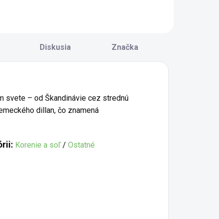
yžové pokrmy,
milovníkov sýtych,
torým dodá
aromatických a
emne sladkastú,
ľahko pálivých
ahko pikantnú a
pokrmov. Skvele sa
vetinovú chuť.
hodí nielen na
Diskusia
Značka
kvele dopĺňa
tradičné chili con
ielu, jazmínovú aj
carne, ale aj...
asmati...
m svete – od Škandinávie cez strednú
nemeckého dillan, čo znamená
rii:
Korenie a soľ
/
Ostatné