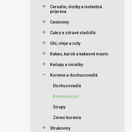
Cereálie, vločky a instantná
príprava
Cestoviny
Cukry a zdravé sladidlá
Ghí, oleje a octy
Kakao, karob a kakaové maslo
Kečupy a omáčky
Korenie a dochucovadlá
Dochucovadlá
Korenie a soľ
Sirupy
Zmesi korenia
Strukoviny