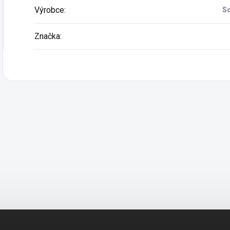
Výrobce
:
So
Značka
: