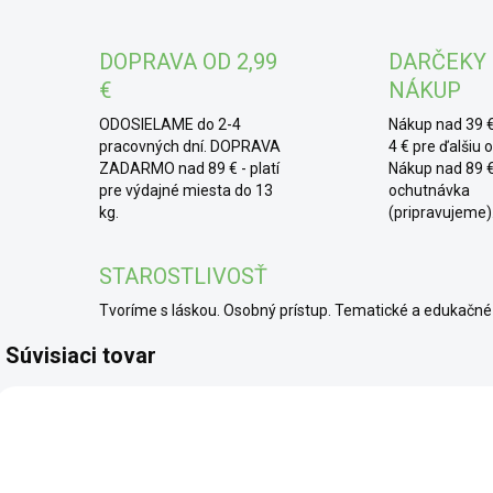
do 
s jo
DOPRAVA OD 2,99
DARČEKY
mas
€
NÁKUP
ODOSIELAME do 2-4
Nákup nad 39 €
pracovných dní. DOPRAVA
4 € pre ďalšiu 
ZADARMO nad 89 € - platí
Nákup nad 89 €
pre výdajné miesta do 13
ochutnávka
kg.
(pripravujeme)
STAROSTLIVOSŤ
Tvoríme s láskou. Osobný prístup. Tematické a edukač
Súvisiaci tovar
BIO
BIO
BIO
SCD