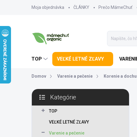
Prejsť na obsah
Moja objednávka
ČLÁNKY
Prečo MámeChuť
TOP
VEĽKÉ LETNÉ ZĽAVY
VARENI
Domov
Varenie a pečenie
Korenie a doch
Bočný panel
Kategórie
Preskočiť kategórie
TOP
VEĽKÉ LETNÉ ZĽAVY
Varenie a pečenie