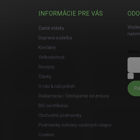
INFORMÁCIE PRE VÁS
ODO
Vložte
Časté otázky
našom
Doprava a platba
Kontakty
EMAI
Veľkoobchod
Recepty
S
Články
O nás & náš príbeh
Pri
Reklamácia / Odstúpenie od zmluvy
BIO certifikácia
Obchodné podmienky
Podmienky ochrany osobných údajov
Cookies