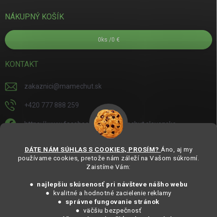
NÁKUPNÝ KOŠÍK
0
ks /
0 €
KONTAKT
zakaznici
@
mamechut.sk
+420 777 888 259
https://www.facebook.com/mamechut.slovensko
mamechut.slovensko
DÁTE NÁM SÚHLAS S COOKIES, PROSÍM?
Áno, aj my
používame cookies, pretože nám záleží na Vašom súkromí.
https://www.youtube.com/@mamechutczsk
Zaistíme Vám:
@mamechut.czsk
● najlepšiu skúsenosť pri návšteve nášho webu
● kvalitné a hodnotné zacielenie reklamy
●
správne fungovanie stránok
Copyright 2025
MámeChuť Organic
. Všechna práva vyhrazena.
● väčšiu bezpečnosť
Vytvořil Shoptet