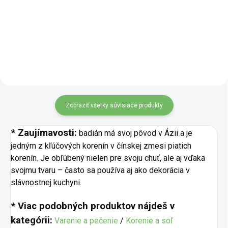
juhofrancúzskej kuchyne priamo
dodá domácim hranolčekom aj
na tvoj tanier. Kombinácia
pečeným zemiakom nový
dobromyseľu, tymiánu, bazalky,
rozmer chuti. Kombinácia
rozmarínu a levandule vytvára...
papriky, cesnaku a rozmarínu
vytvára...
Zobraziť všetky súvisiace produkty
* Zaujímavosti:
badián má svoj pôvod v Ázii a je
jedným z kľúčových korenín v čínskej zmesi piatich
korenín. Je obľúbený nielen pre svoju chuť, ale aj vďaka
svojmu tvaru – často sa používa aj ako dekorácia v
slávnostnej kuchyni.
* Viac podobných produktov nájdeš v
kategórii:
Varenie a pečenie
/
Korenie a soľ