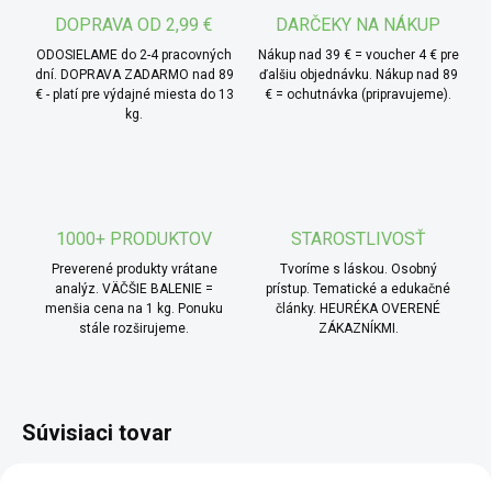
aj do domácich sirupov alebo marinád.
DOPRAVA OD 2,99 €
DARČEKY NA NÁKUP
ODOSIELAME do 2-4 pracovných
Nákup nad 39 € = voucher 4 € pre
dní. DOPRAVA ZADARMO nad 89
ďalšiu objednávku. Nákup nad 89
€ - platí pre výdajné miesta do 13
€ = ochutnávka (pripravujeme).
kg.
1000+ PRODUKTOV
STAROSTLIVOSŤ
Preverené produkty vrátane
Tvoríme s láskou. Osobný
analýz. VÄČŠIE BALENIE =
prístup. Tematické a edukačné
menšia cena na 1 kg. Ponuku
články. HEURÉKA OVERENÉ
stále rozširujeme.
ZÁKAZNÍKMI.
Súvisiaci tovar
BIO
BIO