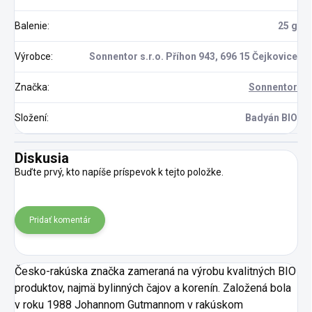
Balenie
:
25 g
Výrobce
:
Sonnentor s.r.o. Příhon 943, 696 15 Čejkovice
Značka
:
Sonnentor
Složení
:
Badyán BIO
Diskusia
Buďte prvý, kto napíše príspevok k tejto položke.
Pridať komentár
Česko-rakúska značka zameraná na výrobu kvalitných BIO
produktov, najmä bylinných čajov a korenín. Založená bola
v roku 1988 Johannom Gutmannom v rakúskom