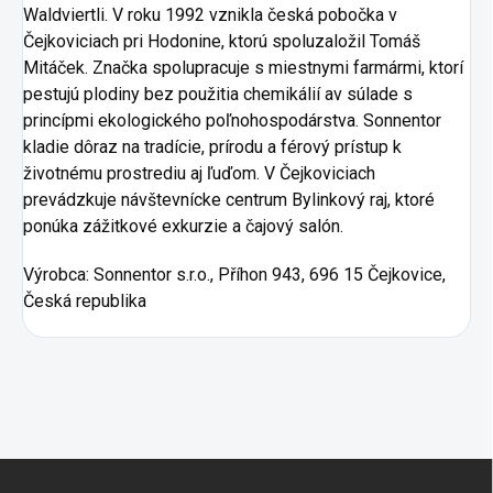
Waldviertli. V roku 1992 vznikla česká pobočka v
Čejkoviciach pri Hodonine, ktorú spoluzaložil Tomáš
Mitáček. Značka spolupracuje s miestnymi farmármi, ktorí
pestujú plodiny bez použitia chemikálií av súlade s
princípmi ekologického poľnohospodárstva. Sonnentor
kladie dôraz na tradície, prírodu a férový prístup k
životnému prostrediu aj ľuďom. V Čejkoviciach
prevádzkuje návštevnícke centrum Bylinkový raj, ktoré
ponúka zážitkové exkurzie a čajový salón.
Výrobca:
Sonnentor s.r.o., Příhon 943, 696 15 Čejkovice,
Česká republika
Zápätie