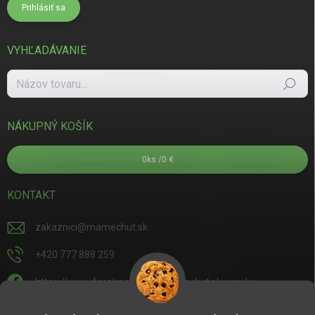
Prihlásiť sa
VYHĽADÁVANIE
Hľadať
NÁKUPNÝ KOŠÍK
0
ks /
0 €
KONTAKT
zakaznici
@
mamechut.sk
+420 777 888 259
https://www.facebook.com/mamechut.slovensko
mamechut.slovensko