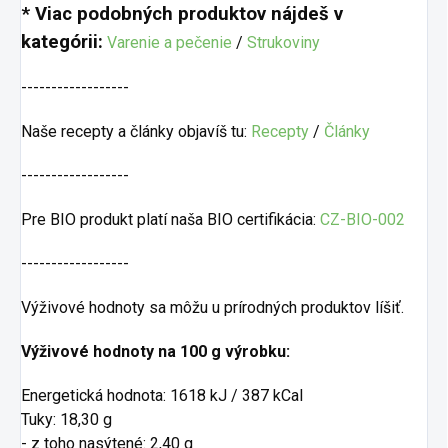
* Viac podobných produktov nájdeš v
kategórii:
Varenie a pečenie
/
Strukoviny
------------------
Naše recepty a články objavíš tu:
Recepty
/
Články
------------------
Pre BIO produkt platí naša BIO certifikácia:
CZ-BIO-002
------------------
Výživové hodnoty sa môžu u prírodných produktov líšiť.
Výživové hodnoty na 100 g výrobku:
Energetická hodnota: 1618 kJ / 387 kCal
Tuky: 18,30 g
- z toho nasýtené: 2,40 g