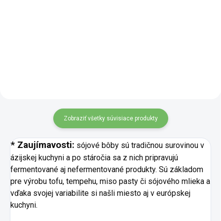
Čierna fazuľa nie je len obyčajná
strukovina – je to základná
Biele fazule v BIO kvalite sú
surovina, ktorá nesie bohatú
poctivá surovina, ktorá by
chuť, históriu a kultúrny odkaz.
nemala chýbať v žiadnej špajze.
Vo svojej čistej BIO kvalite a
Sú neutrálne chuti, krémové
100% zložení je táto...
konzistencie a výborne
vstrebávajú chute byliniek,
zeleniny...
Zobraziť všetky súvisiace produkty
* Zaujímavosti:
sójové bôby sú tradičnou surovinou v
ázijskej kuchyni a po stáročia sa z nich pripravujú
fermentované aj nefermentované produkty. Sú základom
pre výrobu tofu, tempehu, miso pasty či sójového mlieka a
vďaka svojej variabilite si našli miesto aj v európskej
kuchyni.