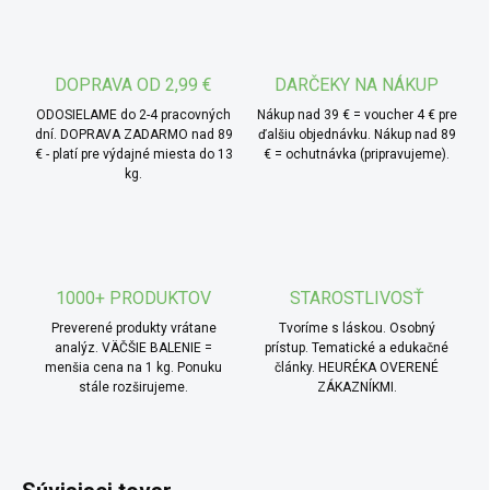
ingrediencie, čo z nich robí vhodný základ pre rozmanité
pokrmy.
* TIP od MámeChuť:
namočte sójové bôby cez noc,
DOPRAVA OD 2,99 €
DARČEKY NA NÁKUP
potom ich uvarte domäkka a rozmixujte s cesnakom,
ODOSIELAME do 2-4 pracovných
Nákup nad 39 € = voucher 4 € pre
citrónovou šťavou, olejom a korením podľa chuti. Vznikne
dní. DOPRAVA ZADARMO nad 89
ďalšiu objednávku. Nákup nad 89
€ - platí pre výdajné miesta do 13
€ = ochutnávka (pripravujeme).
jednoduchá rastlinná nátierka alebo základ pre bezmäsité
kg.
guličky.
1000+ PRODUKTOV
STAROSTLIVOSŤ
Preverené produkty vrátane
Tvoríme s láskou. Osobný
analýz. VÄČŠIE BALENIE =
prístup. Tematické a edukačné
menšia cena na 1 kg. Ponuku
články. HEURÉKA OVERENÉ
stále rozširujeme.
ZÁKAZNÍKMI.