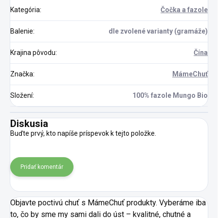
Kategória
:
Čočka a fazole
Balenie
:
dle zvolené varianty (gramáže)
Krajina pôvodu
:
Čína
Značka
:
MámeChuť
Složení
:
100% fazole Mungo Bio
Diskusia
Buďte prvý, kto napíše príspevok k tejto položke.
Pridať komentár
Objavte poctivú chuť s MámeChuť produkty. Vyberáme iba
to, čo by sme my sami dali do úst – kvalitné, chutné a