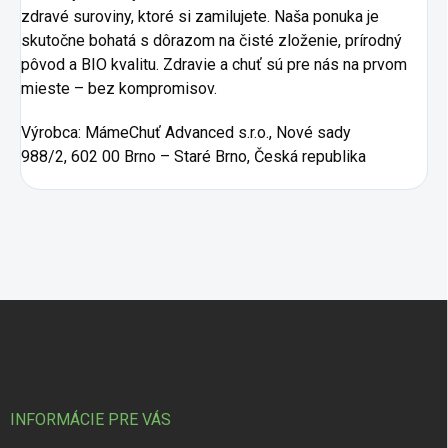
zdravé suroviny, ktoré si zamilujete. Naša ponuka je
skutočne bohatá s dôrazom na čisté zloženie, prírodný
pôvod a BIO kvalitu. Zdravie a chuť sú pre nás na prvom
mieste – bez kompromisov.
Výrobca:
MámeChuť Advanced s.r.o., Nové sady
988/2, 602 00 Brno – Staré Brno, Česká republika
Zápätie
INFORMÁCIE PRE VÁS