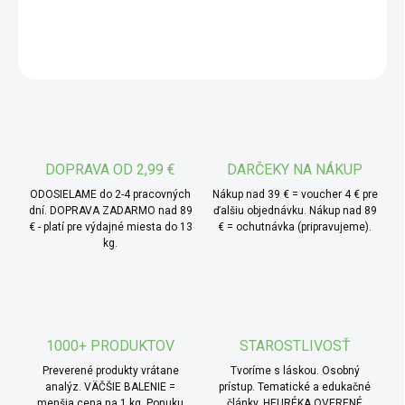
DETAILNÉ INFORMÁCIE
bežných strukovín.
* Hlavné ingrediencie:
f
OPÝTAŤ SA
azuľa Mungo BIO - je druh
drobnej zelenej strukoviny, ktorá po uvarení získava jemnú,
takmer maslovú chuť. Pochádza z oblasti Indie a
juhovýchodnej Ázie, kde sa tradične používa v polievkach,
kašiach, curry aj sladkých pokrmoch. Vyznačuje sa tým, že
DOPRAVA OD 2,99 €
DARČEKY NA NÁKUP
pri správnej príprave nenadúva toľko ako iné strukoviny.
Mungo fazuľa je tiež populárna pre klíčenie – klíčky sú
ODOSIELAME do 2-4 pracovných
Nákup nad 39 € = voucher 4 € pre
dní. DOPRAVA ZADARMO nad 89
ďalšiu objednávku. Nákup nad 89
hotové v priebehu pár dní a dajú sa ľahko zaradiť do
€ - platí pre výdajné miesta do 13
€ = ochutnávka (pripravujeme).
studenej i teplej kuchyne.
kg.
* TIP od MámeChuť:
skúste mungo pripraviť ako
rýchly indický dhal s kokosovým mliekom, cesnakom a
kurkumou. Ak ich necháte len krátko povariť, zachovajú si
jemnú štruktúru a skvele sa hodí aj ako základ do šalátov s
1000+ PRODUKTOV
STAROSTLIVOSŤ
limetkou, sezamovým olejom a čerstvými bylinkami.
Preverené produkty vrátane
Tvoríme s láskou. Osobný
analýz. VÄČŠIE BALENIE =
prístup. Tematické a edukačné
menšia cena na 1 kg. Ponuku
články. HEURÉKA OVERENÉ