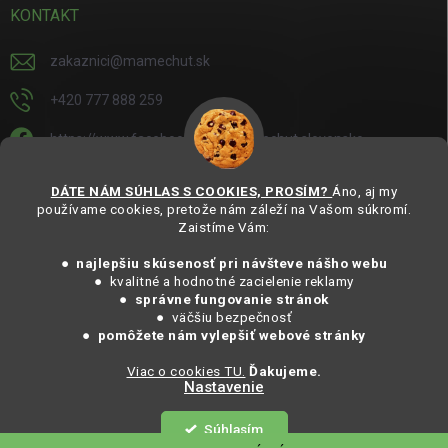
KONTAKT
zakaznici
@
mamechut.sk
+420 777 888 259
https://www.facebook.com/mamechut.slovensko
mamechut.slovensko
DÁTE NÁM SÚHLAS S COOKIES, PROSÍM?
Áno, aj my
používame cookies, pretože nám záleží na Vašom súkromí.
https://www.youtube.com/@mamechutczsk
Zaistíme Vám:
@mamechut.czsk
● najlepšiu skúsenosť pri návšteve nášho webu
● kvalitné a hodnotné zacielenie reklamy
●
správne fungovanie stránok
Copyright 2025
MámeChuť Organic
. Všechna práva vyhrazena.
● väčšiu bezpečnosť
Vytvořil Shoptet
● pomôžete nám vylepšiť webové stránky
Viac o cookies TU.
Ďakujeme.
Nastavenie
Copyright 2026
MámeChuť Organic
. Všetky práva vyhradené.
Súhlasím
Vytvoril Shoptet