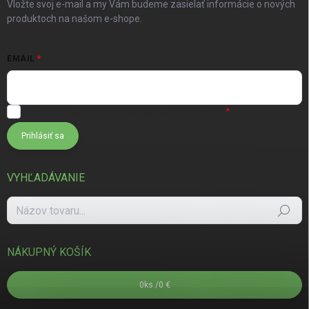
Vložte svoj e-mail a my Vám budeme zasielať informácie o nových
produktoch na našom e-shope.
EMAIL
Súhlasím s
podmienkami ochrany osobných údajov
Prihlásiť sa
VYHĽADÁVANIE
Hľadať
NÁKUPNÝ KOŠÍK
0
ks /
0 €