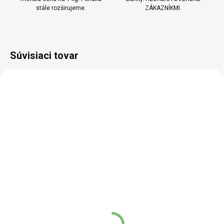
stále rozširujeme.
ZÁKAZNÍKMI.
Súvisiaci tovar
BIO
BIO
TOP
SKLADEM
SKLADEM
(9 KS)
(5 KS)
Sójové bôby BIO
Pohánka BIO lámanka
3,38 €
3,13 €
od
od