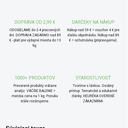
Výborne sa hodí do teplej kuchyne, ale aj do studených
šalátov alebo domácich nátierok.
DOPRAVA OD 2,99 €
DARČEKY NA NÁKUP
ODOSIELAME do 2-4 pracovných
Nákup nad 39 € = voucher 4 € pre
dní. DOPRAVA ZADARMO nad 89
ďalšiu objednávku. Nákup nad 89
€ - platí pre výdajné miesta do 13
€ = ochutnávka (pripravujeme).
kg.
1000+ PRODUKTOV
STAROSTLIVOSŤ
Preverené produkty vrátane
Tvoríme s láskou. Osobný
analýz. VÄČŠIE BALENIE =
prístup. Tematické a edukačné
menšia cena na 1 kg. Ponuku
články. HEURÉKA OVERENÉ
stále rozširujeme.
ZÁKAZNÍKMI.