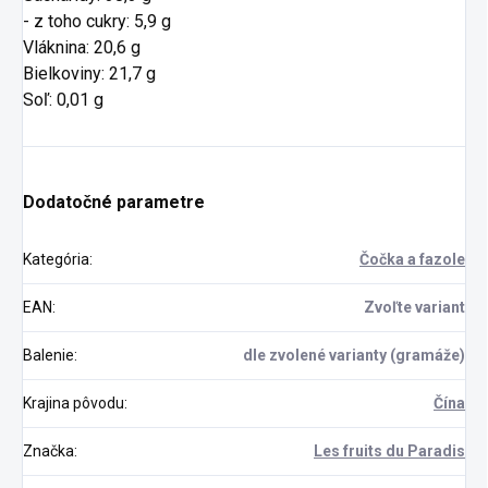
- z toho cukry: 5,9 g
Vláknina: 20,6 g
Bielkoviny: 21,7 g
Soľ: 0,01 g
Dodatočné parametre
Kategória
:
Čočka a fazole
EAN
:
Zvoľte variant
Balenie
:
dle zvolené varianty (gramáže)
Krajina pôvodu
:
Čína
Značka
:
Les fruits du Paradis