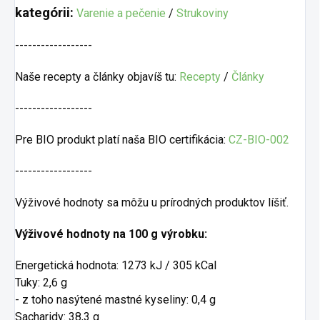
kategórii:
Varenie a pečenie
/
Strukoviny
------------------
Naše recepty a články objavíš tu:
Recepty
/
Články
------------------
Pre BIO produkt platí naša BIO certifikácia:
CZ-BIO-002
------------------
Výživové hodnoty sa môžu u prírodných produktov líšiť.
Výživové hodnoty na 100 g výrobku:
Energetická hodnota: 1273 kJ / 305 kCal
Tuky: 2,6 g
- z toho nasýtené mastné kyseliny: 0,4 g
Sacharidy: 38,3 g