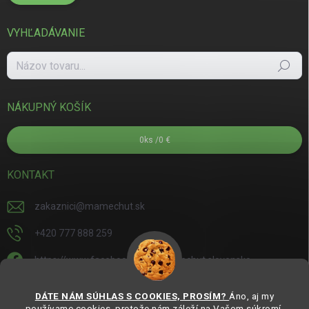
VYHĽADÁVANIE
Hľadať
NÁKUPNÝ KOŠÍK
0
ks /
0 €
KONTAKT
zakaznici
@
mamechut.sk
+420 777 888 259
https://www.facebook.com/mamechut.slovensko
mamechut.slovensko
DÁTE NÁM SÚHLAS S COOKIES, PROSÍM?
Áno, aj my
používame cookies, pretože nám záleží na Vašom súkromí.