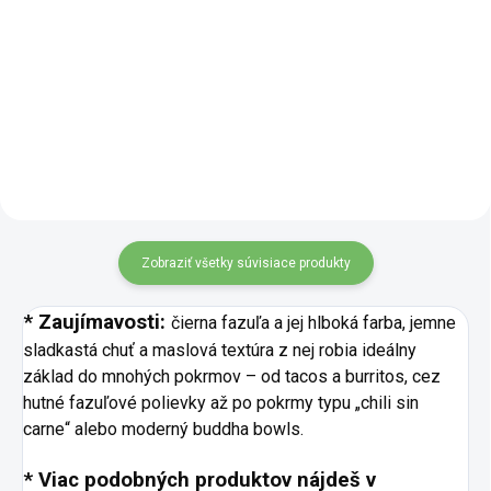
Pohánkové šupky v bio kvalite sú
Lámanka z pohánky v BIO kvalite
ľahké, čisté a šetrne oddelené z
je ľahko stráviteľná a rýchlo
lúpanej pohánky. V zložení
pripravená surovina vhodná do
nenájdeš žiadne prímesi – iba
sladkých aj slaných pokrmov. Jej
čistá šupka, ktorá si vďaka
neutrálna chuť sa ľahko
šetrnému spracovaniu...
kombinuje s rôznymi...
Zobraziť všetky súvisiace produkty
* Zaujímavosti:
čierna fazuľa a jej hlboká farba, jemne
sladkastá chuť a maslová textúra z nej robia ideálny
základ do mnohých pokrmov – od tacos a burritos, cez
hutné fazuľové polievky až po pokrmy typu „chili sin
carne“ alebo moderný buddha bowls.
* Viac podobných produktov nájdeš v