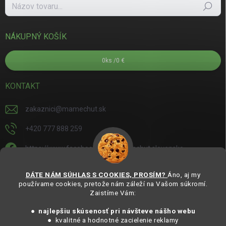
Hľadať
NÁKUPNÝ KOŠÍK
0
ks /
0 €
KONTAKT
zakaznici
@
mamechut.sk
+420 777 888 259
https://www.facebook.com/mamechut.slovensko
mamechut.slovensko
DÁTE NÁM SÚHLAS S COOKIES, PROSÍM?
Áno, aj my
používame cookies, pretože nám záleží na Vašom súkromí.
https://www.youtube.com/@mamechutczsk
Zaistíme Vám:
@mamechut.czsk
● najlepšiu skúsenosť pri návšteve nášho webu
● kvalitné a hodnotné zacielenie reklamy