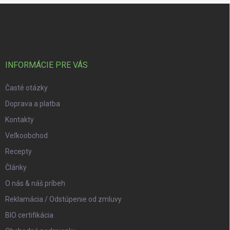
Zápätie
INFORMÁCIE PRE VÁS
Časté otázky
Doprava a platba
Kontakty
Veľkoobchod
Recepty
Články
O nás & náš príbeh
Reklamácia / Odstúpenie od zmluvy
BIO certifikácia