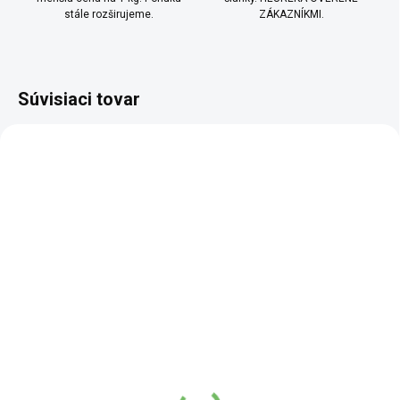
stále rozširujeme.
ZÁKAZNÍKMI.
Súvisiaci tovar
NOVINKA
BIO
MÁMECHUŤ
SKLADEM
SKLADEM
(3 KS)
(7 KS)
Slnečnicová múka
Teffová múka BIO
bezlepková -
5,04 €
od
MámeChuť