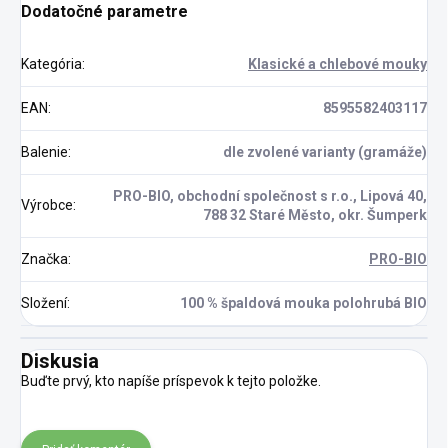
Dodatočné parametre
Kategória
:
Klasické a chlebové mouky
EAN
:
8595582403117
Balenie
:
dle zvolené varianty (gramáže)
PRO-BIO, obchodní společnost s r.o., Lipová 40,
Výrobce
:
788 32 Staré Město, okr. Šumperk
Značka
:
PRO-BIO
Složení
:
100 % špaldová mouka polohrubá BIO
Diskusia
Buďte prvý, kto napíše príspevok k tejto položke.