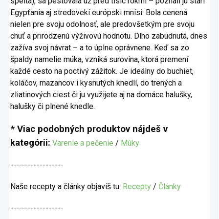
spelta), sa pestovala už pred tisíc rokmi – poznali ju starí
Egypťania aj stredovekí európski mnísi. Bola cenená
nielen pre svoju odolnosť, ale predovšetkým pre svoju
chuť a prirodzenú výživovú hodnotu. Dlho zabudnutá, dnes
zažíva svoj návrat – a to úplne oprávnene. Keď sa zo
špaldy namelie múka, vzniká surovina, ktorá premení
každé cesto na poctivý zážitok. Je ideálny do buchiet,
koláčov, mazancov i kysnutých knedlí, do trených a
zliatinových ciest či ju využijete aj na domáce halušky,
halušky či plnené knedle.
* Viac podobných produktov nájdeš v
kategórii:
Varenie a pečenie
/
Múky
------------------
Naše recepty a články objavíš tu:
Recepty
/
Články
------------------