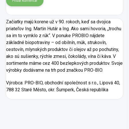
Pridať komentár
Začiatky majú korene už v 90. rokoch, keď sa dvojica
priateľov Ing. Martin Hutár a Ing. Ako sami hovoria, „trochu
sa im to vymklo z rúk“. V ponuke PROBIO nájdete
základné biopotraviny – od obilnín, múk, strukovín,
cestovín, mlynských produktov či olejov až po pochutiny,
ako sú sušienky, rýchle zmesi, čokolády, vína či káva. V
sortimente máme cez 400 bezlepkových produktov. Svoje
výrobky dodávame na trh pod značkou PRO-BIO.
Výrobca:
PRO-BIO, obchodní společnost s r.o., Lipová 40,
788 32 Staré Město, okr. Šumperk, Česká republika