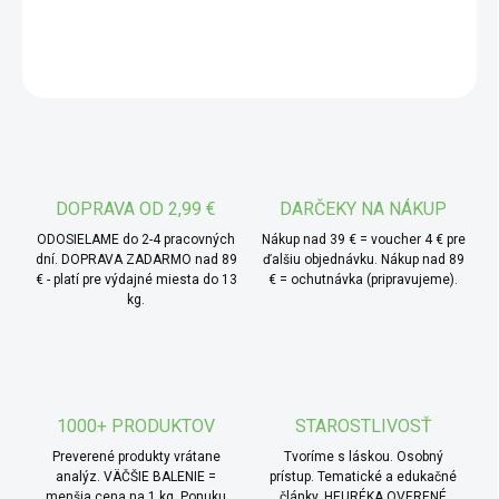
DETAILNÉ INFORMÁCIE
pečenia, do kysnutých aj trených ciest, a to s ľahkosťou a
príjemne orieškovou chuťou, ktorá je pre špaldu typická.
OPÝTAŤ SA
* TIP od MámeChuť:
skús z nej pripraviť domáce
špaldové "pita" placky na panvici – len zmiešaj múku s
trochou oleja, teplou vodou, štipkou soli a vypracuj mäkké
cesto. Rozvaľkaj na tenké placky a nasucho opeč na
rozpálenej panvici, kým sa ľahko nenafúknu a nezískajú
DOPRAVA OD 2,99 €
DARČEKY NA NÁKUP
zlatisté pľuzgieriky. Môžeš ich naplniť zeleninou,
ODOSIELAME do 2-4 pracovných
Nákup nad 39 € = voucher 4 € pre
hummusom alebo použiť namiesto pečiva k šalátu či
dní. DOPRAVA ZADARMO nad 89
ďalšiu objednávku. Nákup nad 89
€ - platí pre výdajné miesta do 13
€ = ochutnávka (pripravujeme).
polievke.
kg.
1000+ PRODUKTOV
STAROSTLIVOSŤ
Preverené produkty vrátane
Tvoríme s láskou. Osobný
analýz. VÄČŠIE BALENIE =
prístup. Tematické a edukačné
menšia cena na 1 kg. Ponuku
články. HEURÉKA OVERENÉ