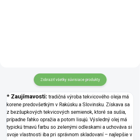
slanokyslým nálevom, ktorý
vzniká pri fermentácii
Nepasterizovaný jablčný ocot je
japonských ume sliviek s
prírodný produkt vzniknutý
morskou soľou a listami shiso.
kvasením čerstvej jablčnej šťavy.
Má výrazne slanú...
Vďaka tomu si zachováva
charakteristickú vôňu a chuť
jabĺk a zostáva prirodzene...
Zobraziť všetky súvisiace produkty
* Zaujímavosti:
tradičná výroba tekvicového oleja má
korene predovšetkým v Rakúsku a Slovinsku. Získava sa
z bezšupkových tekvicových semienok, ktoré sa sušia,
prípadne ľahko opražia a potom lisujú. Výsledný olej má
typickú tmavú farbu so zelenými odleskami a uchováva si
svoje vlastnosti iba pri správnom skladovaní – najlepšie v