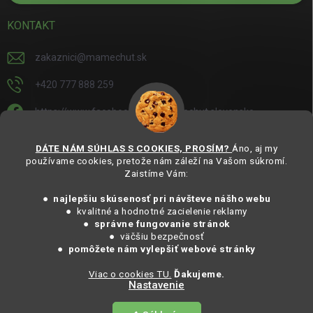
KONTAKT
zakaznici
@
mamechut.sk
+420 777 888 259
https://www.facebook.com/mamechut.slovensko
mamechut.slovensko
DÁTE NÁM SÚHLAS S COOKIES, PROSÍM?
Áno, aj my
používame cookies, pretože nám záleží na Vašom súkromí.
https://www.youtube.com/@mamechutczsk
Zaistíme Vám:
@mamechut.czsk
● najlepšiu skúsenosť pri návšteve nášho webu
● kvalitné a hodnotné zacielenie reklamy
●
správne fungovanie stránok
Copyright 2025
MámeChuť Organic
. Všechna práva vyhrazena.
● väčšiu bezpečnosť
Vytvořil Shoptet
● pomôžete nám vylepšiť webové stránky
Viac o cookies TU.
Ďakujeme.
Nastavenie
Copyright 2026
MámeChuť Organic
. Všetky práva vyhradené.