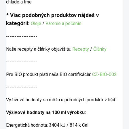
chlade a tme.
* Viac podobných produktov nájdeš v
kategórii:
Oleje
/
Varenie a pečenie
------------------
Naše recepty a články objavíš tu:
Recepty
/
Články
------------------
Pre BIO produkt platí naša BIO certifikácia:
CZ-BIO-002
------------------
Výživové hodnoty sa môžu u prírodných produktov líšiť.
Výživové hodnoty na 100 ml výrobku:
Energetická hodnota: 3404 kJ / 814 k Cal