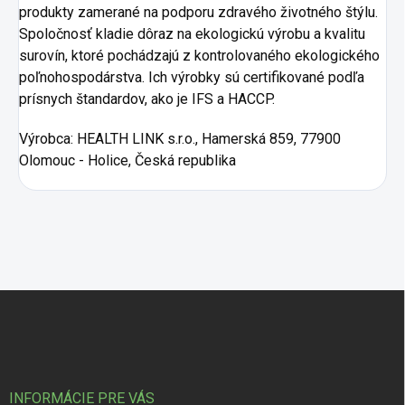
produkty zamerané na podporu zdravého životného štýlu.
Spoločnosť kladie dôraz na ekologickú výrobu a kvalitu
surovín, ktoré pochádzajú z kontrolovaného ekologického
poľnohospodárstva. Ich výrobky sú certifikované podľa
prísnych štandardov, ako je IFS a HACCP.
Výrobca:
HEALTH LINK s.r.o., Hamerská 859, 77900
Olomouc - Holice, Česká republika
Zápätie
INFORMÁCIE PRE VÁS