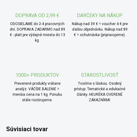
* TIP od MámeChuť:
hodí sa na dochutenie šalátov,
krémových polievok, nátierok i hotových príloh ako sú
DOPRAVA OD 2,99 €
DARČEKY NA NÁKUP
zemiaky alebo pečená zelenina. Výborný je aj do
ODOSIELAME do 2-4 pracovných
Nákup nad 39 € = voucher 4 € pre
dresingov, omáčok alebo len tak pokvapkať na čerstvý
dní. DOPRAVA ZADARMO nad 89
ďalšiu objednávku. Nákup nad 89
€ - platí pre výdajné miesta do 13
€ = ochutnávka (pripravujeme).
chlieb. Možno ho využiť aj do sladkých jedál - napríklad na
kg.
vanilkovú zmrzlinu, kde vytvoria nečakanú kombináciu.
Nepoužívajte na vyprážanie, je určený výhradne pre
studenú kuchyňu.
1000+ PRODUKTOV
STAROSTLIVOSŤ
Preverené produkty vrátane
Tvoríme s láskou. Osobný
analýz. VÄČŠIE BALENIE =
prístup. Tematické a edukačné
menšia cena na 1 kg. Ponuku
články. HEURÉKA OVERENÉ
stále rozširujeme.
ZÁKAZNÍKMI.
Súvisiaci tovar