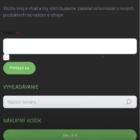
Vložte svoj e-mail a my Vám budeme zasielať informácie o nových
produktoch na našom e-shope.
EMAIL
Súhlasím s
podmienkami ochrany osobných údajov
Prihlásiť sa
VYHĽADÁVANIE
Hľadať
NÁKUPNÝ KOŠÍK
0
ks /
0 €