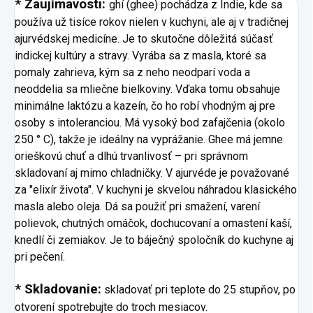
* Zaujímavosti:
ghí (ghee) pochádza z Indie, kde sa
používa už tisíce rokov nielen v kuchyni, ale aj v tradičnej
ajurvédskej medicíne. Je to skutočne dôležitá súčasť
indickej kultúry a stravy. Vyrába sa z masla, ktoré sa
pomaly zahrieva, kým sa z neho neodparí voda a
neoddelia sa mliečne bielkoviny. Vďaka tomu obsahuje
minimálne laktózu a kazeín, čo ho robí vhodným aj pre
osoby s intoleranciou. Má vysoký bod zafajčenia (okolo
250 ° C), takže je ideálny na vyprážanie. Ghee má jemne
orieškovú chuť a dlhú trvanlivosť – pri správnom
skladovaní aj mimo chladničky. V ajurvéde je považované
za "elixír života". V kuchyni je skvelou náhradou klasického
masla alebo oleja. Dá sa použiť pri smažení, varení
polievok, chutných omáčok, dochucovaní a omastení kaší,
knedlí či zemiakov. Je to báječný spoločník do kuchyne aj
pri pečení.
* Skladovanie:
skladovať pri teplote do 25 stupňov, po
otvorení spotrebujte do troch mesiacov.