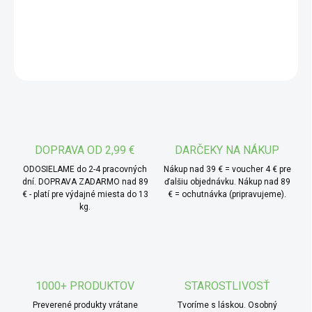
má vysoký bod zafajčenia (okolo 250 ° C), takže je ideálny
DETAILNÉ INFORMÁCIE
na vyprážanie. Má jemne orieškovú chuť a dlhú trvanlivosť.
* TIP od MámeChuť:
OPÝTAŤ SA
ghí (ghee) je jednoducho
superpotravina vhodná aj pre alergikov na laktózu a kazeín.
Prepúšťaním sa maslo zbaví alergénov, ale chuť a vôňa
masla zostáva aj pre tých, ktorí si ho inak musia odopierať.
DOPRAVA OD 2,99 €
DARČEKY NA NÁKUP
ODOSIELAME do 2-4 pracovných
Nákup nad 39 € = voucher 4 € pre
dní. DOPRAVA ZADARMO nad 89
ďalšiu objednávku. Nákup nad 89
€ - platí pre výdajné miesta do 13
€ = ochutnávka (pripravujeme).
kg.
1000+ PRODUKTOV
STAROSTLIVOSŤ
Preverené produkty vrátane
Tvoríme s láskou. Osobný