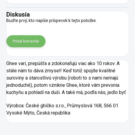
Diskusia
Buďte prvý, kto napíše príspevok k tejto položke.
Pridať komentár
Ghee varí, prepúšťa a zdokonaľujú viac ako 10 rokov. A
stále nám to dáva zmysel! Keď totiž spojíte kvalitné
suroviny a starostlivú výrobu (roboti to s nami nemajú
jednoduché), potom vznikne Ghee, ktoré vám prevonia
kuchyňu a pohladí na duši. A také má, podľa nás, jedlo byť.
Výrobca:
České ghíčko s.r.o.,
Průmyslová 168, 566 01
Vysoké Mýto, Česká republika