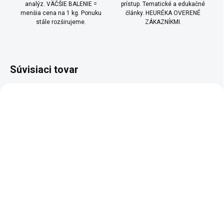
analýz. VÄČŠIE BALENIE =
prístup. Tematické a edukačné
menšia cena na 1 kg. Ponuku
články. HEURÉKA OVERENÉ
stále rozširujeme.
ZÁKAZNÍKMI.
Súvisiaci tovar
BIO
NOVINKA
BIO
SKLADEM
SKLADEM
(1 KS)
(2 KS)
Olivový olej BIO extra
Tekvicový olej BIO