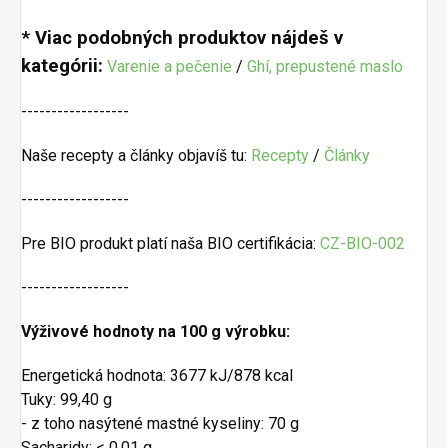
* Viac podobných produktov nájdeš v
kategórii:
Varenie a pečenie
/
Ghí, prepustené maslo
------------------
Naše recepty a články objavíš tu:
Recepty
/
Články
------------------
Pre BIO produkt platí naša BIO certifikácia:
CZ-BIO-002
------------------
Výživové hodnoty na 100 g výrobku:
Energetická hodnota: 3677 kJ/878 kcal
Tuky: 99,40 g
- z toho nasýtené mastné kyseliny: 70 g
Sacharidy: < 0,01 g