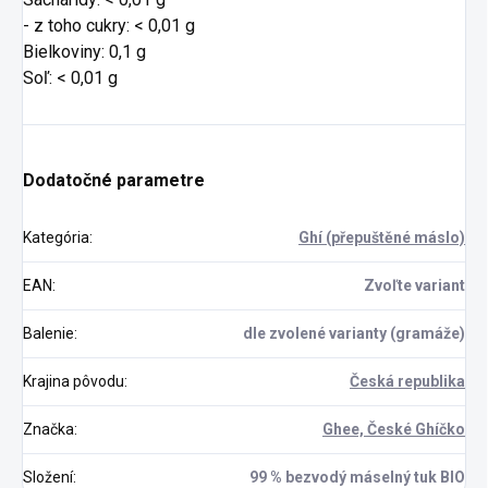
- z toho cukry: < 0,01 g
Bielkoviny: 0,1 g
Soľ: < 0,01 g
Dodatočné parametre
Kategória
:
Ghí (přepuštěné máslo)
EAN
:
Zvoľte variant
Balenie
:
dle zvolené varianty (gramáže)
Krajina pôvodu
:
Česká republika
Značka
:
Ghee, České Ghíčko
Složení
:
99 % bezvodý máselný tuk BIO