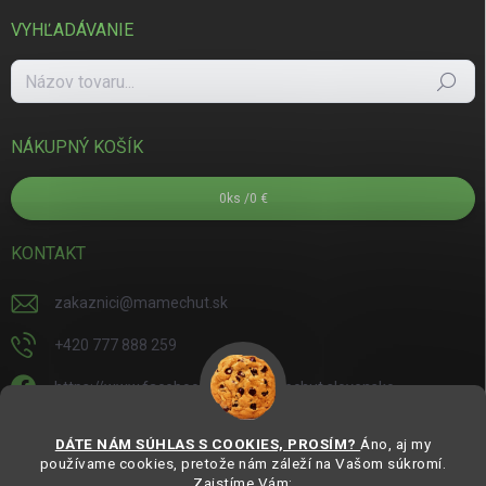
VYHĽADÁVANIE
Hľadať
NÁKUPNÝ KOŠÍK
0
ks /
0 €
KONTAKT
zakaznici
@
mamechut.sk
+420 777 888 259
https://www.facebook.com/mamechut.slovensko
mamechut.slovensko
DÁTE NÁM SÚHLAS S COOKIES, PROSÍM?
Áno, aj my
používame cookies, pretože nám záleží na Vašom súkromí.
https://www.youtube.com/@mamechutczsk
Zaistíme Vám: