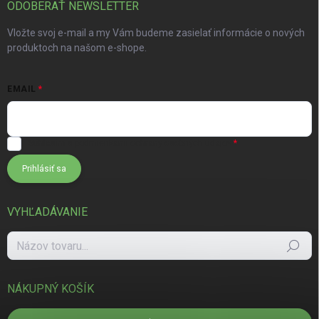
ODOBERAŤ NEWSLETTER
Vložte svoj e-mail a my Vám budeme zasielať informácie o nových
produktoch na našom e-shope.
EMAIL
Súhlasím s
podmienkami ochrany osobných údajov
Prihlásiť sa
VYHĽADÁVANIE
Hľadať
NÁKUPNÝ KOŠÍK