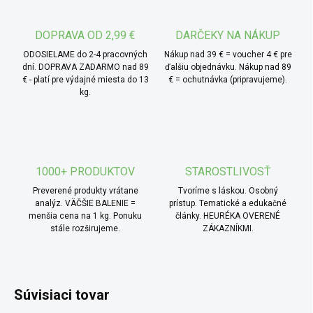
súčasť jednoduchej zálievky s olejom, horčicou a
bylinkami – skvele doplnia šaláty aj pečenú zeleninu.
DOPRAVA OD 2,99 €
DARČEKY NA NÁKUP
ODOSIELAME do 2-4 pracovných
Nákup nad 39 € = voucher 4 € pre
dní. DOPRAVA ZADARMO nad 89
ďalšiu objednávku. Nákup nad 89
€ - platí pre výdajné miesta do 13
€ = ochutnávka (pripravujeme).
kg.
1000+ PRODUKTOV
STAROSTLIVOSŤ
Preverené produkty vrátane
Tvoríme s láskou. Osobný
analýz. VÄČŠIE BALENIE =
prístup. Tematické a edukačné
menšia cena na 1 kg. Ponuku
články. HEURÉKA OVERENÉ
stále rozširujeme.
ZÁKAZNÍKMI.
Súvisiaci tovar