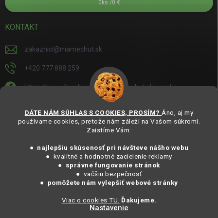
0
ks /
0 €
KONTAKT
zakaznici
@
mamechut.sk
+420 777 888 259
https://www.facebook.com/mamechut.slovensko
mamechut.slovensko
DÁTE NÁM SÚHLAS S COOKIES, PROSÍM?
Áno, aj my
používame cookies, pretože nám záleží na Vašom súkromí.
https://www.youtube.com/@mamechutczsk
Zaistíme Vám:
@mamechut.czsk
● najlepšiu skúsenosť pri návšteve nášho webu
● kvalitné a hodnotné zacielenie reklamy
●
správne fungovanie stránok
Copyright 2025
MámeChuť Organic
. Všechna práva vyhrazena.
● väčšiu bezpečnosť
Vytvořil Shoptet
● pomôžete nám vylepšiť webové stránky
Viac o cookies TU.
Ďakujeme.
Nastavenie