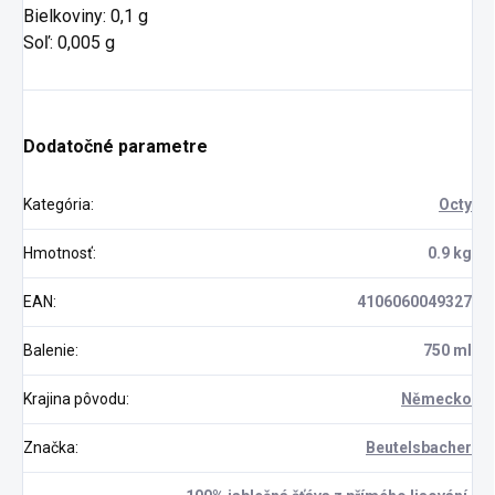
Bielkoviny: 0,1 g
Soľ: 0,005 g
Dodatočné parametre
Kategória
:
Octy
Hmotnosť
:
0.9 kg
EAN
:
4106060049327
Balenie
:
750 ml
Krajina pôvodu
:
Německo
Značka
:
Beutelsbacher