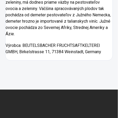
zeleniny, má dodnes priame väzby na pestovateľov
ovocia a zeleniny. Väčšina spracovávaných plodov tak
pochádza od demeter pestovateľov z Južného Nemecka,
demeter hrozno je importované z talianskych viníc. Južné
ovocie pochádza zo Severnej Afriky, Strednej Ameriky a
Ázie.
Výrobca:
BEUTELSBACHER FRUCHTSAFTKELTEREI
GMBH, Birkelstrasse 11, 71384 Weinstadt, Germany
Zápätie