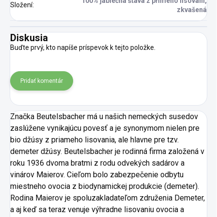
100% jablečná šťáva z přímého lisování,
Složení
:
zkvašená
Diskusia
Buďte prvý, kto napíše príspevok k tejto položke.
Pridať komentár
Značka Beutelsbacher má u našich nemeckých susedov
zaslúžene vynikajúcu povesť a je synonymom nielen pre
bio džúsy z priameho lisovania, ale hlavne pre tzv.
demeter džúsy. Beutelsbacher je rodinná firma založená v
roku 1936 dvoma bratmi z rodu odvekých sadárov a
vinárov Maierov. Cieľom bolo zabezpečenie odbytu
miestneho ovocia z biodynamickej produkcie (demeter).
Rodina Maierov je spoluzakladateľom združenia Demeter,
a aj keď sa teraz venuje výhradne lisovaniu ovocia a