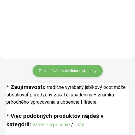
v bio kvalite je lisovaný za
Univerzálny slnečnicový olej v
studena a vyniká svojou zlatisto
BIO kvalite je ideálnou voľbou
zelenou farbou a výraznou,
pre každodenné varenie, pečenie
plnou chuťou. Je vhodný ako pre
aj vyprážanie. Vďaka neutrálnej
studenú kuchyňu, tak...
chuti neprebíjajú ostatné
ingrediencie. Hodí sa ako...
Zobraziť všetky súvisiace produkty
* Zaujímavosti:
tradične vyrábaný jablkový ocot môže
obsahovať prirodzený zákal či usadeninu – známku
prírodného spracovania a absencie filtrácie.
* Viac podobných produktov nájdeš v
kategórii:
Varenie a pečenie
/
Octy