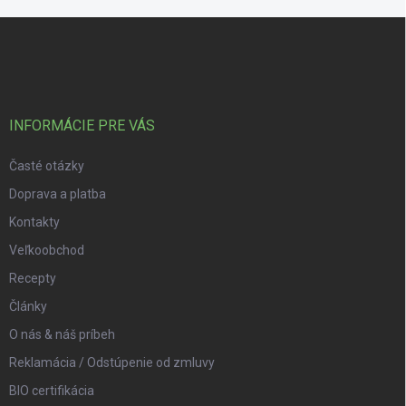
Zápätie
INFORMÁCIE PRE VÁS
Časté otázky
Doprava a platba
Kontakty
Veľkoobchod
Recepty
Články
O nás & náš príbeh
Reklamácia / Odstúpenie od zmluvy
BIO certifikácia