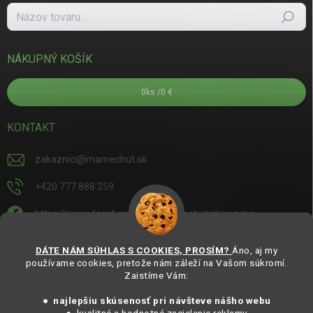
Hľadať
NÁKUPNÝ KOŠÍK
0
ks /
0 €
KONTAKT
zakaznici
@
mamechut.sk
+420 777 888 259
https://www.facebook.com/mamechut.slovensko
mamechut.slovensko
DÁTE NÁM SÚHLAS S COOKIES, PROSÍM?
Áno, aj my
používame cookies, pretože nám záleží na Vašom súkromí.
https://www.youtube.com/@mamechutczsk
Zaistíme Vám:
@mamechut.czsk
● najlepšiu skúsenosť pri návšteve nášho webu