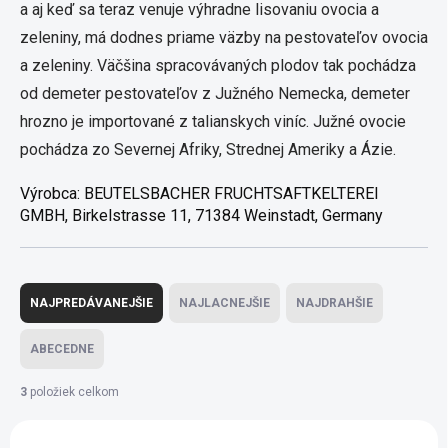
a aj keď sa teraz venuje výhradne lisovaniu ovocia a
zeleniny, má dodnes priame väzby na pestovateľov ovocia
a zeleniny. Väčšina spracovávaných plodov tak pochádza
od demeter pestovateľov z Južného Nemecka, demeter
hrozno je importované z talianskych viníc. Južné ovocie
pochádza zo Severnej Afriky, Strednej Ameriky a Ázie.
Výrobca:
BEUTELSBACHER FRUCHTSAFTKELTEREI
GMBH, Birkelstrasse 11, 71384 Weinstadt, Germany
Radenie produktov
NAJPREDÁVANEJŠIE
NAJLACNEJŠIE
NAJDRAHŠIE
ABECEDNE
3
položiek celkom
Výpis produktov