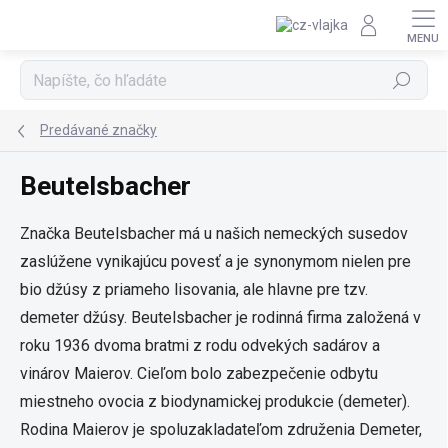
Prejsť na obsah
Hľadať
Predávané značky
Beutelsbacher
Značka Beutelsbacher má u našich nemeckých susedov
zaslúžene vynikajúcu povesť a je synonymom nielen pre
bio džúsy z priameho lisovania, ale hlavne pre tzv.
demeter džúsy. Beutelsbacher je rodinná firma založená v
roku 1936 dvoma bratmi z rodu odvekých sadárov a
vinárov Maierov. Cieľom bolo zabezpečenie odbytu
miestneho ovocia z biodynamickej produkcie (demeter).
Rodina Maierov je spoluzakladateľom združenia Demeter,