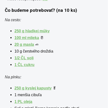
Čo budeme potrebovať? (na 10 ks)
Na cesto:
250 g hladkej múky
100 ml mlieka
🥛
20 g masla
🧈
10 g čerstvého droždia
1/2 ČL soli
1 ČL cukru
Na plnku:
250 g kyslej kapusty
🥬
1 menšia cibuľa
1 PL oleja