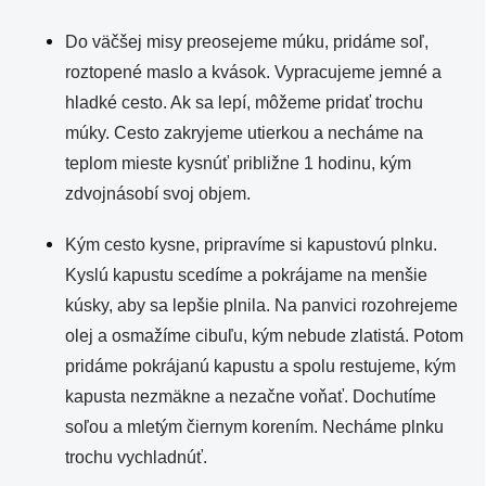
Do väčšej misy preosejeme múku, pridáme soľ,
roztopené maslo a kvások. Vypracujeme jemné a
hladké cesto. Ak sa lepí, môžeme pridať trochu
múky. Cesto zakryjeme utierkou a necháme na
teplom mieste kysnúť približne 1 hodinu, kým
zdvojnásobí svoj objem.
Kým cesto kysne, pripravíme si kapustovú plnku.
Kyslú kapustu scedíme a pokrájame na menšie
kúsky, aby sa lepšie plnila. Na panvici rozohrejeme
olej a osmažíme cibuľu, kým nebude zlatistá. Potom
pridáme pokrájanú kapustu a spolu restujeme, kým
kapusta nezmäkne a nezačne voňať. Dochutíme
soľou a mletým čiernym korením. Necháme plnku
trochu vychladnúť.