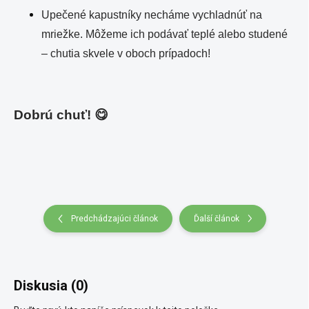
Upečené kapustníky necháme vychladnúť na
mriežke. Môžeme ich podávať teplé alebo studené
– chutia skvele v oboch prípadoch!
Dobrú chuť! 😋
Predchádzajúci článok
Ďalší článok
Diskusia (0)