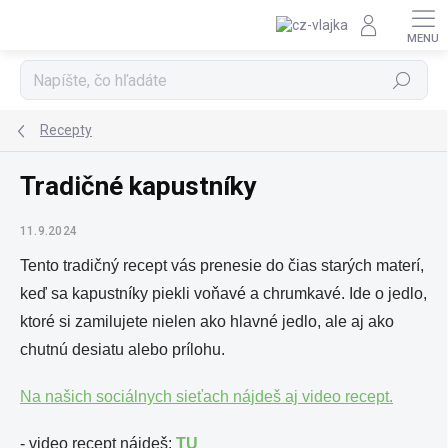
Prejsť na obsah
Hľadať
Recepty
Tradičné kapustníky
11.9.2024
Tento tradičný recept vás prenesie do čias starých materí,
keď sa kapustníky piekli voňavé a chrumkavé. Ide o jedlo,
ktoré si zamilujete nielen ako hlavné jedlo, ale aj ako
chutnú desiatu alebo prílohu.
Na našich sociálnych sieťach nájdeš aj video recept.
- video recept nájdeš:
TU