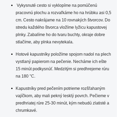
Vykysnuté cesto si vyklopíme na pomúčenú
pracovnú plochu a rozvaľkáme ho na hrúbku asi 0,5
cm. Cesto nakrájame na 10 rovnakých štvorcov. Do
stredu každého štvorca vložíme lyžicu kapustovej
plnky. Zabalíme ho do tvaru buchty, okraje dobre
stlačíme, aby plnka nevytekala.
Hotové kapustníky položíme spojom nadol na plech
vystlaný papierom na pečenie. Necháme ich ešte
15 minút podkysnúť. Medzitým si predhrejeme rúru
na 180 °C.
Kapustníky pred pečením potrieme rozšľahaným
vajíčkom, aby mali pekný lesklý povrch. Pečieme v
predhriatej rúre 25-30 minút, kým nebudú zlatisté a
chrumkavé.