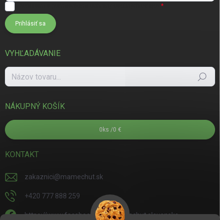
Súhlasím s
podmienkami ochrany osobných údajov
Prihlásiť sa
VYHĽADÁVANIE
Hľadať
NÁKUPNÝ KOŠÍK
0
ks /
0 €
KONTAKT
zakaznici
@
mamechut.sk
+420 777 888 259
https://www.facebook.com/mamechut.slovensko