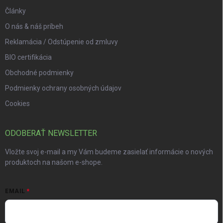
Články
O nás & náš príbeh
Reklamácia / Odstúpenie od zmluvy
BIO certifikácia
Obchodné podmienky
Podmienky ochrany osobných údajov
Cookies
ODOBERAŤ NEWSLETTER
Vložte svoj e-mail a my Vám budeme zasielať informácie o nových
produktoch na našom e-shope.
EMAIL