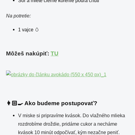
Soľ a mleté čierne korenie podľa chuti
Na potretie:
1 vajce 🥚
Môžeš nakúpiť:
TU
👩🏻‍🍳 Ako budeme postupovať?
V miske si pripravíme kvások. Do vlažného mlieka
rozdrobíme droždie, pridáme cukor a necháme
kvások 10 minút odpočívať, kým nezačne peniť.