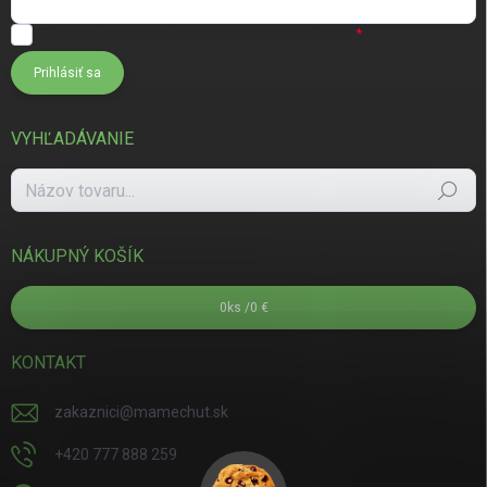
Súhlasím s
podmienkami ochrany osobných údajov
Prihlásiť sa
VYHĽADÁVANIE
Hľadať
NÁKUPNÝ KOŠÍK
0
ks /
0 €
KONTAKT
zakaznici
@
mamechut.sk
+420 777 888 259