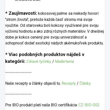
* Zaujímavosti:
kokosovej palme sa niekedy hovorí
"strom života", pretože každá časť stromu má svoje
využitie. Od staroveku boli kokosy využívané pre svoju
výživnú hodnotu a ako zdroj rôznych materiálov. V dnešnej
dobe je kokos cenený pre svoju univerzálnosť a
schopnosť dodať exotický nádych akémukoľvek produktu.
* Viac podobných produktov nájdeš v
kategórii:
Zdravé tyčinky
/
Maškrtenie
------------------
Naše recepty a články objavíš tu:
Recepty
/
Články
------------------
Pre BIO produkt platí naša BIO certifikácia:
CZ-BIO-002