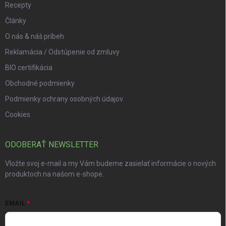
Recepty
Články
O nás & náš príbeh
Reklamácia / Odstúpenie od zmluvy
BIO certifikácia
Obchodné podmienky
Podmienky ochrany osobných údajov
Cookies
ODOBERAŤ NEWSLETTER
Vložte svoj e-mail a my Vám budeme zasielať informácie o nových
produktoch na našom e-shope.
EMAIL