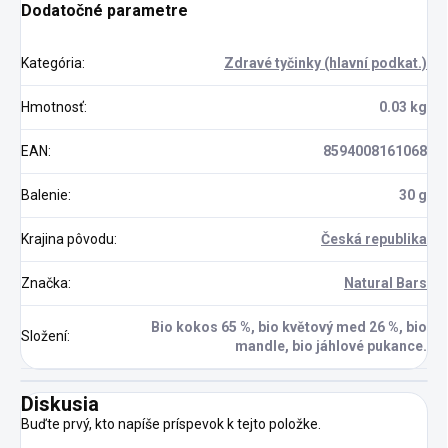
Dodatočné parametre
Kategória
:
Zdravé tyčinky (hlavní podkat.)
Hmotnosť
:
0.03 kg
EAN
:
8594008161068
Balenie
:
30 g
Krajina pôvodu
:
Česká republika
Značka
:
Natural Bars
Bio kokos 65 %, bio květový med 26 %, bio
Složení
:
mandle, bio jáhlové pukance.
Diskusia
Buďte prvý, kto napíše príspevok k tejto položke.