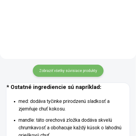
Lahodné ovsené sušienky s
škoricové sušienky bez lepku,
plodmi goji a strúhaným
vajec a mlieka potešia všetkých
kokosom spájajú jemnú
milovníkov korenených chutí.
sladkosť, príjemnú štruktúru a
Majú príjemne sladký základ,
prirodzené suroviny bez
sypkú štruktúru a výraznú
živočíšnych zložiek. Bez lepku,
škoricovú...
vajec a mlieka sú...
Zobraziť všetky súvisiace produkty
* Ostatné ingrediencie sú napríklad:
med: dodáva tyčinke prirodzenú sladkosť a
zjemňuje chuť kokosu.
mandle: táto orechová zložka dodáva skvelú
chrumkavosť a obohacuje každý kúsok o lahodnú
orieškovú chuť.