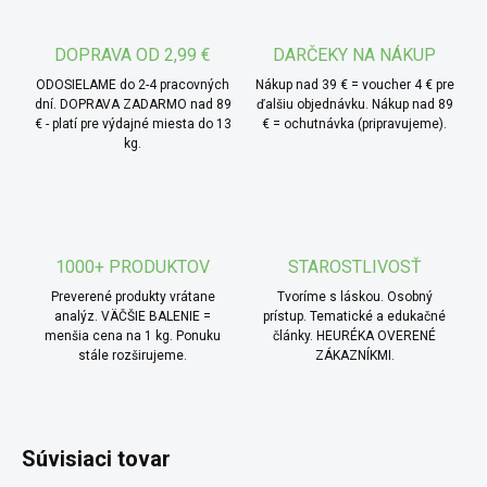
skvelou voľbou pre dopoludňajšiu pauzu, popoludňajší
snack alebo ako energický doplnok na cesty. S jej
pomocou môžete okamžite uniknúť do exotického sveta,
DOPRAVA OD 2,99 €
DARČEKY NA NÁKUP
nech ste kdekoľvek.
ODOSIELAME do 2-4 pracovných
Nákup nad 39 € = voucher 4 € pre
dní. DOPRAVA ZADARMO nad 89
ďalšiu objednávku. Nákup nad 89
€ - platí pre výdajné miesta do 13
€ = ochutnávka (pripravujeme).
kg.
1000+ PRODUKTOV
STAROSTLIVOSŤ
Preverené produkty vrátane
Tvoríme s láskou. Osobný
analýz. VÄČŠIE BALENIE =
prístup. Tematické a edukačné
menšia cena na 1 kg. Ponuku
články. HEURÉKA OVERENÉ
stále rozširujeme.
ZÁKAZNÍKMI.
Súvisiaci tovar