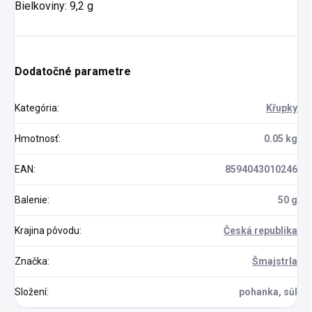
Bielkoviny: 9,2 g
Dodatočné parametre
Kategória
:
Křupky
Hmotnosť
:
0.05 kg
EAN
:
8594043010246
Balenie
:
50 g
Krajina pôvodu
:
Česká republika
Značka
:
Šmajstrla
Složení
:
pohanka, sůl