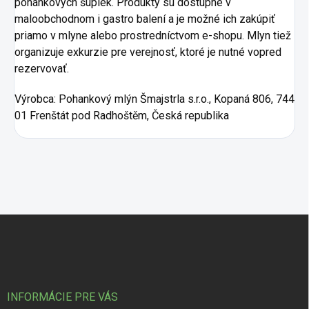
pohánkových šupiek. Produkty sú dostupné v
maloobchodnom i gastro balení a je možné ich zakúpiť
priamo v mlyne alebo prostredníctvom e-shopu. Mlyn tiež
organizuje exkurzie pre verejnosť, ktoré je nutné vopred
rezervovať.
Výrobca: Pohankový mlýn Šmajstrla s.r.o., Kopaná 806, 744
01 Frenštát pod Radhoštěm, Česká republika
Zápätie
INFORMÁCIE PRE VÁS