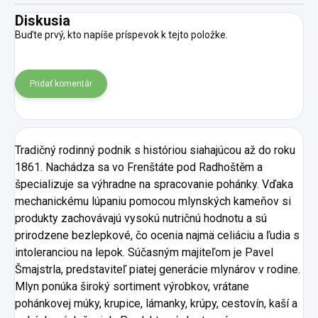
Diskusia
Buďte prvý, kto napíše príspevok k tejto položke.
Pridať komentár
Tradičný rodinný podnik s históriou siahajúcou až do roku
1861. Nachádza sa vo Frenštáte pod Radhoštěm a
špecializuje sa výhradne na spracovanie pohánky. Vďaka
mechanickému lúpaniu pomocou mlynských kameňov si
produkty zachovávajú vysokú nutričnú hodnotu a sú
prirodzene bezlepkové, čo ocenia najmä celiáciu a ľudia s
intoleranciou na lepok. Súčasným majiteľom je Pavel
Šmajstrla, predstaviteľ piatej generácie mlynárov v rodine.
Mlyn ponúka široký sortiment výrobkov, vrátane
pohánkovej múky, krupice, lámanky, krúpy, cestovín, kaší a