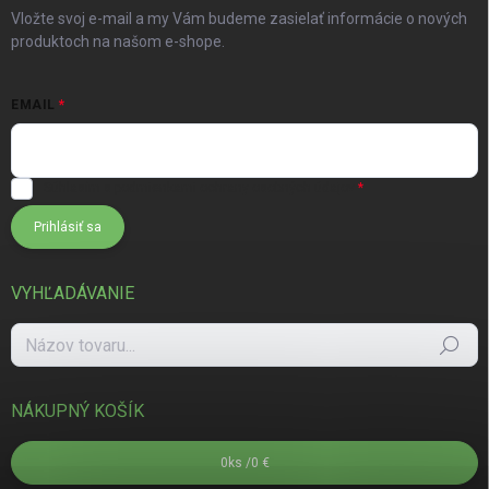
Vložte svoj e-mail a my Vám budeme zasielať informácie o nových
produktoch na našom e-shope.
EMAIL
Súhlasím s
podmienkami ochrany osobných údajov
Prihlásiť sa
VYHĽADÁVANIE
Hľadať
NÁKUPNÝ KOŠÍK
0
ks /
0 €