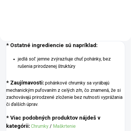
predávame iba do dátumu DMT
(3 mesiace od výroby). Poctivé
chipsy, ktoré si zamilujete na
prvé chrumknutie. Každú...
* Ostatné ingrediencie sú napríklad:
jedlá soľ: jemne zvýrazňuje chuť pohánky, bez
rušenia prirodzenej štruktúry
* Zaujímavosti:
pohánkové chrumky sa vyrábajú
mechanickým pufovaním z celých zŕn, čo znamená, že si
zachovávajú prirodzené zloženie bez nutnosti vyprážania
či ďalších úprav.
* Viac podobných produktov nájdeš v
kategórii:
Chrumky
/
Maškrtenie