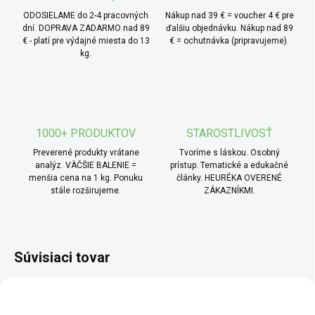
ODOSIELAME do 2-4 pracovných
Nákup nad 39 € = voucher 4 € pre
dní. DOPRAVA ZADARMO nad 89
ďalšiu objednávku. Nákup nad 89
€ - platí pre výdajné miesta do 13
€ = ochutnávka (pripravujeme).
kg.
1000+ PRODUKTOV
STAROSTLIVOSŤ
Preverené produkty vrátane
Tvoríme s láskou. Osobný
analýz. VÄČŠIE BALENIE =
prístup. Tematické a edukačné
menšia cena na 1 kg. Ponuku
články. HEURÉKA OVERENÉ
stále rozširujeme.
ZÁKAZNÍKMI.
Súvisiaci tovar
AKCIA
TOP