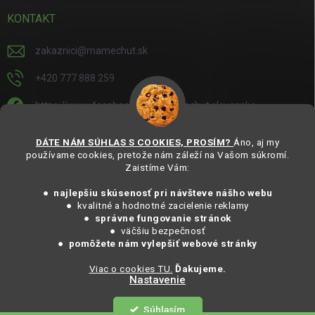
KONTAKT
zakaznici
@
mamechut.sk
+420 777 888 259
https://www.facebook.com/mamechut.slovensko
mamechut.slovensko
DÁTE NÁM SÚHLAS S COOKIES, PROSÍM?
Áno, aj my
používame cookies, pretože nám záleží na Vašom súkromí.
https://www.youtube.com/@mamechutczsk
Zaistíme Vám:
@mamechut.czsk
● najlepšiu skúsenosť pri návšteve nášho webu
● kvalitné a hodnotné zacielenie reklamy
●
správne fungovanie stránok
Copyright 2025
MámeChuť Organic
. Všechna práva vyhrazena.
● väčšiu bezpečnosť
Vytvořil Shoptet
● pomôžete nám vylepšiť webové stránky
Viac o cookies TU.
Ďakujeme.
Nastavenie
Copyright 2026
MámeChuť Organic
. Všetky práva vyhradené.
Súhlasím