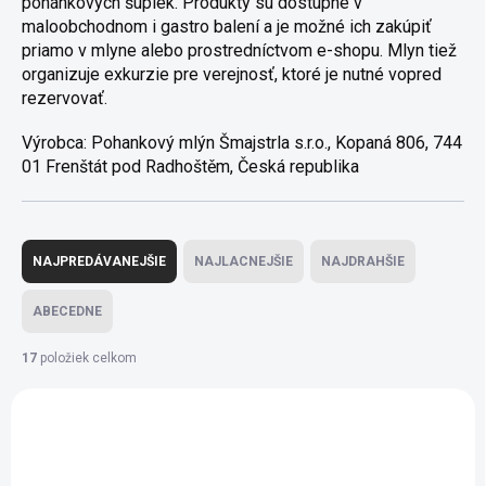
pohánkových šupiek. Produkty sú dostupné v
maloobchodnom i gastro balení a je možné ich zakúpiť
priamo v mlyne alebo prostredníctvom e-shopu. Mlyn tiež
organizuje exkurzie pre verejnosť, ktoré je nutné vopred
rezervovať.
Výrobca: Pohankový mlýn Šmajstrla s.r.o., Kopaná 806, 744
01 Frenštát pod Radhoštěm, Česká republika
Radenie produktov
NAJPREDÁVANEJŠIE
NAJLACNEJŠIE
NAJDRAHŠIE
ABECEDNE
17
položiek celkom
Výpis produktov