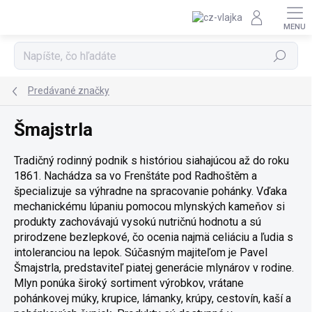
Prejsť na obsah
Hľadať
Predávané značky
Šmajstrla
Tradičný rodinný podnik s históriou siahajúcou až do roku
1861. Nachádza sa vo Frenštáte pod Radhoštěm a
špecializuje sa výhradne na spracovanie pohánky. Vďaka
mechanickému lúpaniu pomocou mlynských kameňov si
produkty zachovávajú vysokú nutričnú hodnotu a sú
prirodzene bezlepkové, čo ocenia najmä celiáciu a ľudia s
intoleranciou na lepok. Súčasným majiteľom je Pavel
Šmajstrla, predstaviteľ piatej generácie mlynárov v rodine.
Mlyn ponúka široký sortiment výrobkov, vrátane
pohánkovej múky, krupice, lámanky, krúpy, cestovín, kaší a