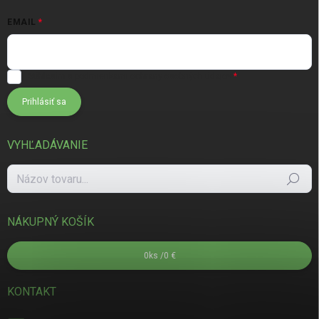
EMAIL
Súhlasím s
podmienkami ochrany osobných údajov
Prihlásiť sa
VYHĽADÁVANIE
Hľadať
NÁKUPNÝ KOŠÍK
0
ks /
0 €
KONTAKT