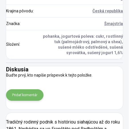
Krajina pôvodu
:
Česká republika
Značka
:
Šmajstrla
pohanka, jogurtová poleva: cukr, rostlinný
tuk (palmojádrový, palmový a shea),
Složení
:
sušené mléko odstředěné, sušená
syrovátka, sušený jogurt 1,6%
Diskusia
Buďte prvý, kto napíše príspevok k tejto položke.
Pridať komentár
Tradičný rodinný podnik s históriou siahajúcou až do roku
1861. Nachádza sa vo Frenštáte pod Radhoštěm a