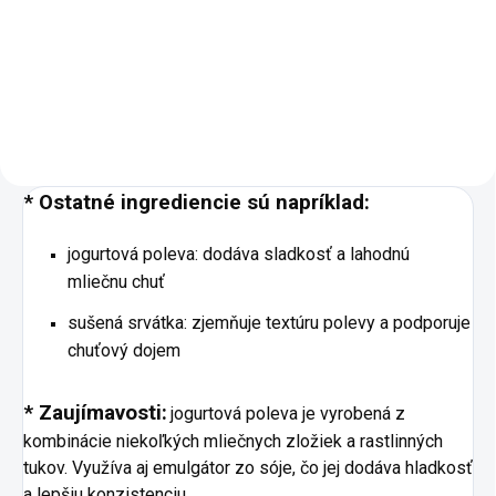
chuť a kvalita. Preto chipsy
predávame iba do dátumu DMT
(3 mesiace od výroby). Poctivé
chipsy, ktoré si zamilujete na
prvé chrumknutie. Každú...
* Ostatné ingrediencie sú napríklad:
jogurtová poleva: dodáva sladkosť a lahodnú
mliečnu chuť
sušená srvátka: zjemňuje textúru polevy a podporuje
chuťový dojem
* Zaujímavosti:
jogurtová poleva je vyrobená z
kombinácie niekoľkých mliečnych zložiek a rastlinných
tukov. Využíva aj emulgátor zo sóje, čo jej dodáva hladkosť
a lepšiu konzistenciu.