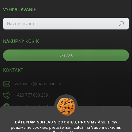
VYHĽADÁVANIE
Hľadať
NÁKUPNÝ KOŠÍK
0
ks /
0 €
KONTAKT
zakaznici
@
mamechut.sk
+420 777 888 259
https://www.facebook.com/mamechut.slovensko
mamechut.slovensko
DÁTE NÁM SÚHLAS S COOKIES, PROSÍM?
Áno, aj my
používame cookies, pretože nám záleží na Vašom súkromí.
https://www.youtube.com/@mamechutczsk