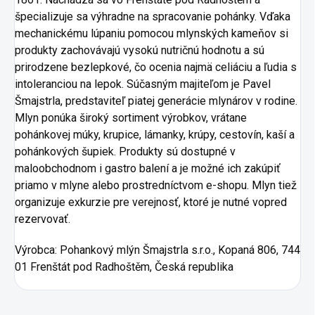
špecializuje sa výhradne na spracovanie pohánky. Vďaka
mechanickému lúpaniu pomocou mlynských kameňov si
produkty zachovávajú vysokú nutričnú hodnotu a sú
prirodzene bezlepkové, čo ocenia najmä celiáciu a ľudia s
intoleranciou na lepok. Súčasným majiteľom je Pavel
Šmajstrla, predstaviteľ piatej generácie mlynárov v rodine.
Mlyn ponúka široký sortiment výrobkov, vrátane
pohánkovej múky, krupice, lámanky, krúpy, cestovín, kaší a
pohánkových šupiek. Produkty sú dostupné v
maloobchodnom i gastro balení a je možné ich zakúpiť
priamo v mlyne alebo prostredníctvom e-shopu. Mlyn tiež
organizuje exkurzie pre verejnosť, ktoré je nutné vopred
rezervovať.
Výrobca: Pohankový mlýn Šmajstrla s.r.o., Kopaná 806, 744
01 Frenštát pod Radhoštěm, Česká republika