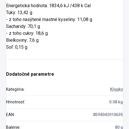
Energetická hodnota: 1834,6 kJ /438 k Cal
Tuky: 13,42 g
- z toho nasýtené mastné kyseliny: 11,08 g
Sacharidy: 70,1 g
- z toho cukry: 18,6 g
Bielkoviny: 7,6 g
Soľ: 0,15 g
Dodatočné parametre
Kategória
:
Křupky
Hmotnosť
:
0.08 kg
EAN
:
8594043010635
Balenie
:
80 g