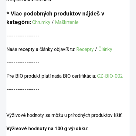
* Viac podobných produktov nájdeš v
kategórii:
Chrumky
/
Maškrtenie
------------------
Naše recepty a články objavíš tu:
Recepty
/
Články
------------------
Pre BIO produkt platí naša BIO certifikácia:
CZ-BIO-002
------------------
Výživové hodnoty sa môžu u prírodných produktov líšiť.
Výživové hodnoty na 100 g výrobku: