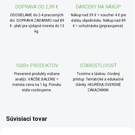
DOPRAVA OD 2,99 €
DARČEKY NA NÁKUP
ODOSIELAME do 2-4 pracovných
Nákup nad 39 € = voucher 4 € pre
dní. DOPRAVA ZADARMO nad 89
ďalšiu objednávku. Nákup nad 89
€ - platí pre výdajné miesta do 13
€ = ochutnávka (pripravujeme).
kg.
1000+ PRODUKTOV
STAROSTLIVOSŤ
Preverené produkty vrátane
Tvoríme s láskou. Osobný
analýz. VÄČŠIE BALENIE =
prístup. Tematické a edukačné
menšia cena na 1 kg. Ponuku
články. HEURÉKA OVERENÉ
stále rozširujeme.
ZÁKAZNÍKMI.
Súvisiaci tovar
AKCIA