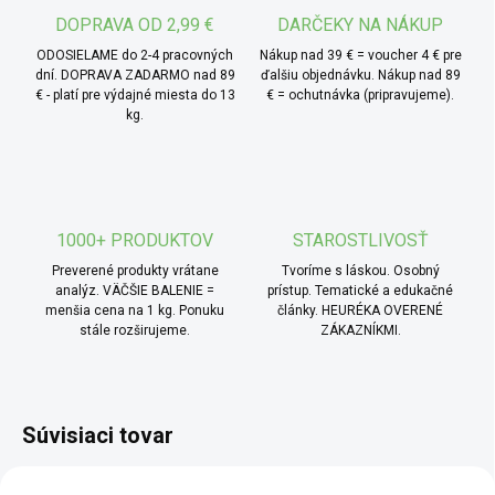
ako rýchle raňajky alebo sladkú odmenu počas dňa.
DOPRAVA OD 2,99 €
DARČEKY NA NÁKUP
Skvele fungujú aj ako základ pre vrstvený pohár.
ODOSIELAME do 2-4 pracovných
Nákup nad 39 € = voucher 4 € pre
dní. DOPRAVA ZADARMO nad 89
ďalšiu objednávku. Nákup nad 89
€ - platí pre výdajné miesta do 13
€ = ochutnávka (pripravujeme).
kg.
1000+ PRODUKTOV
STAROSTLIVOSŤ
Preverené produkty vrátane
Tvoríme s láskou. Osobný
analýz. VÄČŠIE BALENIE =
prístup. Tematické a edukačné
menšia cena na 1 kg. Ponuku
články. HEURÉKA OVERENÉ
stále rozširujeme.
ZÁKAZNÍKMI.
Súvisiaci tovar
AKCIA