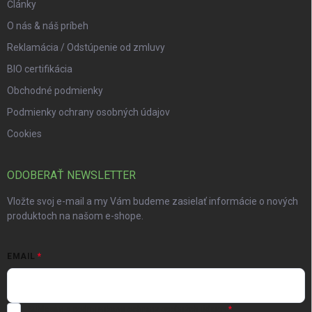
Články
O nás & náš príbeh
Reklamácia / Odstúpenie od zmluvy
BIO certifikácia
Obchodné podmienky
Podmienky ochrany osobných údajov
Cookies
ODOBERAŤ NEWSLETTER
Vložte svoj e-mail a my Vám budeme zasielať informácie o nových
produktoch na našom e-shope.
EMAIL
Súhlasím s
podmienkami ochrany osobných údajov