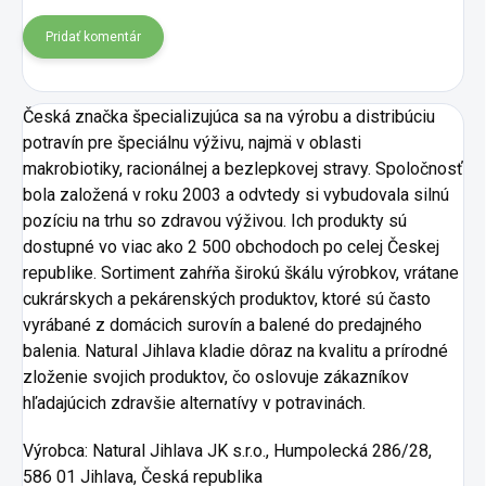
Pridať komentár
Česká značka špecializujúca sa na výrobu a distribúciu
potravín pre špeciálnu výživu, najmä v oblasti
makrobiotiky, racionálnej a bezlepkovej stravy. Spoločnosť
bola založená v roku 2003 a odvtedy si vybudovala silnú
pozíciu na trhu so zdravou výživou. Ich produkty sú
dostupné vo viac ako 2 500 obchodoch po celej Českej
republike. Sortiment zahŕňa širokú škálu výrobkov, vrátane
cukrárskych a pekárenských produktov, ktoré sú často
vyrábané z domácich surovín a balené do predajného
balenia. Natural Jihlava kladie dôraz na kvalitu a prírodné
zloženie svojich produktov, čo oslovuje zákazníkov
hľadajúcich zdravšie alternatívy v potravinách.
Výrobca:
Natural Jihlava JK s.r.o., Humpolecká 286/28,
586 01 Jihlava, Česká republika