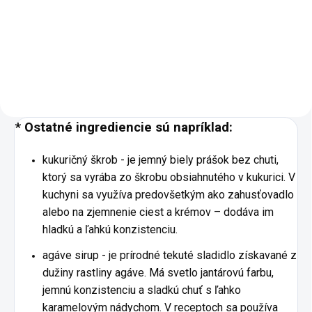
chuť a kvalita. Preto chipsy
predávame iba do dátumu DMT
(3 mesiace od výroby). Poctivé
chipsy, ktoré si zamilujete na
prvé chrumknutie. Každú...
* Ostatné ingrediencie sú napríklad:
kukuričný škrob - je jemný biely prášok bez chuti,
ktorý sa vyrába zo škrobu obsiahnutého v kukurici. V
kuchyni sa využíva predovšetkým ako zahusťovadlo
alebo na zjemnenie ciest a krémov – dodáva im
hladkú a ľahkú konzistenciu.
agáve sirup - je prírodné tekuté sladidlo získavané z
dužiny rastliny agáve. Má svetlo jantárovú farbu,
jemnú konzistenciu a sladkú chuť s ľahko
karamelovým nádychom. V receptoch sa používa