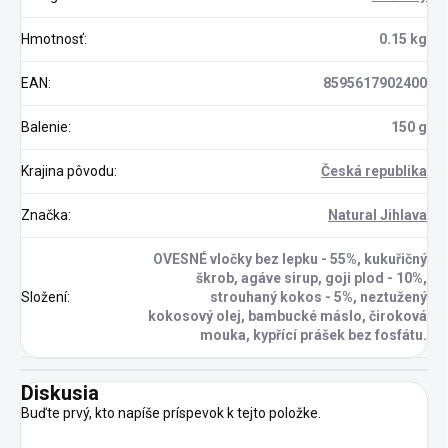
Hmotnosť
:
0.15 kg
EAN
:
8595617902400
Balenie
:
150 g
Krajina pôvodu
:
Česká republika
Značka
:
Natural Jihlava
OVESNÉ vločky bez lepku - 55%, kukuřičný
škrob, agáve sirup, goji plod - 10%,
Složení
:
strouhaný kokos - 5%, neztužený
kokosový olej, bambucké máslo, čiroková
mouka, kypřící prášek bez fosfátu.
Diskusia
Buďte prvý, kto napíše príspevok k tejto položke.