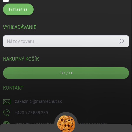
Prihlásiť sa
VYHĽADÁVANIE
Hľadať
NÁKUPNÝ KOŠÍK
0
ks /
0 €
KONTAKT
zakaznici
@
mamechut.sk
+420 777 888 259
https://www.facebook.com/mamechut.slovensko