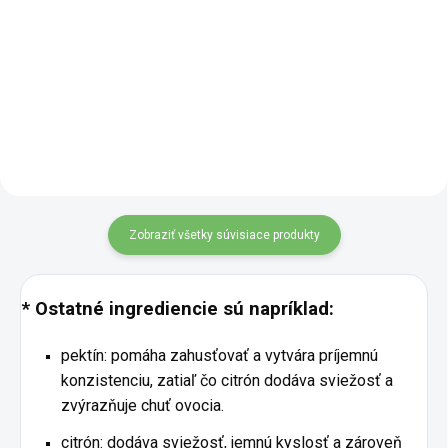
prírody v jednom z
Grécke olivy so sušenými
najuniverzálnejších pokladov
paradajkami prinášajú harmóniu
kuchyne – sterilizovanom BIO
stredomorských chutí v každom
hrášku, ktorý sa stane vašim
súste. Mäsité zelené olivy v
spoľahlivým parťákom pri varení
kombinácii so sladko
aj...
koncentrovanými paradajkami
sú výborné...
Zobraziť všetky súvisiace produkty
* Ostatné ingrediencie sú napríklad:
pektín: pomáha zahusťovať a vytvára príjemnú
konzistenciu, zatiaľ čo citrón dodáva sviežosť a
zvýrazňuje chuť ovocia.
citrón: dodáva sviežosť, jemnú kyslosť a zároveň