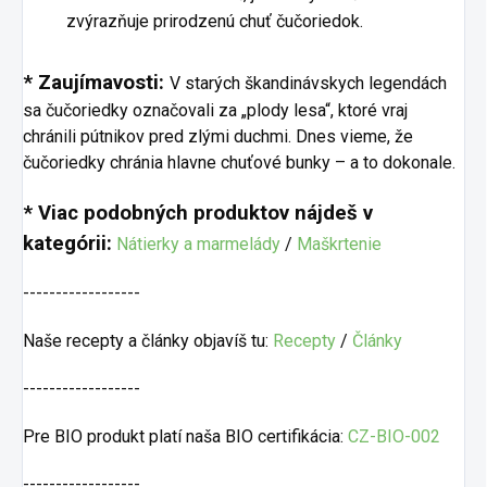
zvýrazňuje prirodzenú chuť čučoriedok.
* Zaujímavosti:
V starých škandinávskych legendách
sa čučoriedky označovali za „plody lesa“, ktoré vraj
chránili pútnikov pred zlými duchmi. Dnes vieme, že
čučoriedky chránia hlavne chuťové bunky – a to dokonale.
* Viac podobných produktov nájdeš v
kategórii:
Nátierky a marmelády
/
Maškrtenie
------------------
Naše recepty a články objavíš tu:
Recepty
/
Články
------------------
Pre BIO produkt platí naša BIO certifikácia:
CZ-BIO-002
------------------