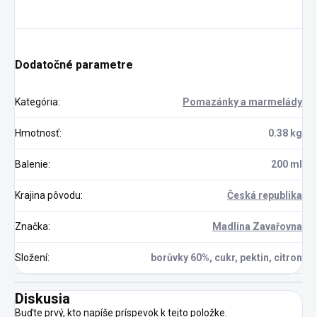
Dodatočné parametre
Kategória
:
Pomazánky a marmelády
Hmotnosť
:
0.38 kg
Balenie
:
200 ml
Krajina pôvodu
:
Česká republika
Značka
:
Madlina Zavařovna
Složení
:
borůvky 60%, cukr, pektin, citron
Diskusia
Buďte prvý, kto napíše príspevok k tejto položke.