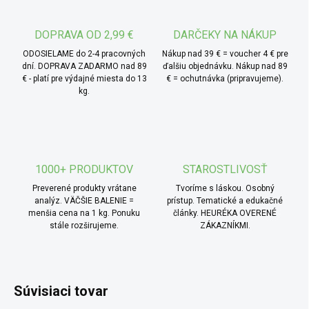
chlieb s maslom, do ovsenej kaše alebo ako náplň do
koláčov. Výborne chutí aj so syrmi typu camembert alebo
ako ovocná bodka k palacinkám.
DOPRAVA OD 2,99 €
DARČEKY NA NÁKUP
ODOSIELAME do 2-4 pracovných
Nákup nad 39 € = voucher 4 € pre
dní. DOPRAVA ZADARMO nad 89
ďalšiu objednávku. Nákup nad 89
€ - platí pre výdajné miesta do 13
€ = ochutnávka (pripravujeme).
kg.
1000+ PRODUKTOV
STAROSTLIVOSŤ
Preverené produkty vrátane
Tvoríme s láskou. Osobný
analýz. VÄČŠIE BALENIE =
prístup. Tematické a edukačné
menšia cena na 1 kg. Ponuku
články. HEURÉKA OVERENÉ
stále rozširujeme.
ZÁKAZNÍKMI.
Súvisiaci tovar