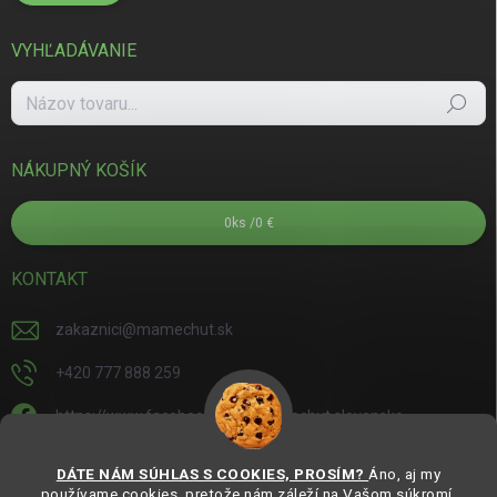
VYHĽADÁVANIE
Hľadať
NÁKUPNÝ KOŠÍK
0
ks /
0 €
KONTAKT
zakaznici
@
mamechut.sk
+420 777 888 259
https://www.facebook.com/mamechut.slovensko
mamechut.slovensko
DÁTE NÁM SÚHLAS S COOKIES, PROSÍM?
Áno, aj my
používame cookies, pretože nám záleží na Vašom súkromí.