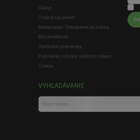
S
Články
O nás & náš príbeh
Pri
Reklamácia / Odstúpenie od zmluvy
BIO certifikácia
Obchodné podmienky
Podmienky ochrany osobných údajov
Cookies
VYHĽADÁVANIE