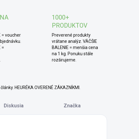
 NA
1000+
PRODUKTOV
 = voucher
Preverené produkty
objednávku.
vrátane analýz. VÄČŠIE
 =
BALENIE = menšia cena
na 1 kg. Ponuku stále
.
rozširujeme.
né články. HEURÉKA OVERENÉ ZÁKAZNÍKMI.
Diskusia
Značka