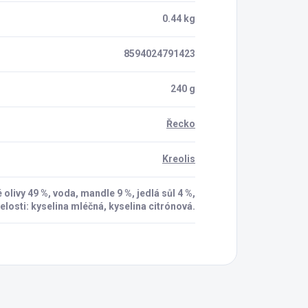
0.44 kg
8594024791423
240 g
Řecko
Kreolis
 olivy 49 %, voda, mandle 9 %, jedlá sůl 4 %,
elosti: kyselina mléčná, kyselina citrónová.