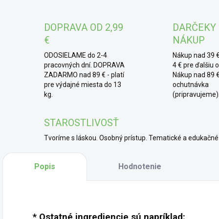
DOPRAVA OD 2,99
DARČEKY
€
NÁKUP
ODOSIELAME do 2-4
Nákup nad 39 €
pracovných dní. DOPRAVA
4 € pre ďalšiu 
ZADARMO nad 89 € - platí
Nákup nad 89 €
pre výdajné miesta do 13
ochutnávka
kg.
(pripravujeme)
STAROSTLIVOSŤ
Tvoríme s láskou. Osobný prístup. Tematické a edukač
Popis
Hodnotenie
* Ostatné ingrediencie sú napríklad: