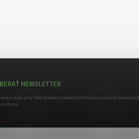
BERAŤ NEWSLETTER
 svoj e-mail a my Vám budeme zasielať informácie o nových produktoc
 e-shope.
L