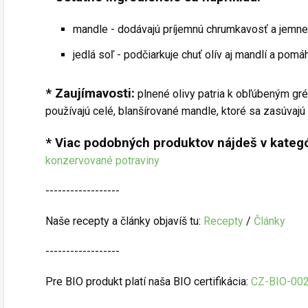
mandle - dodávajú príjemnú chrumkavosť a jemne
jedlá soľ - podčiarkuje chuť olív aj mandlí a pom
* Zaujímavosti:
plnené olivy patria k obľúbeným gré
používajú celé, blanšírované mandle, ktoré sa zasúvajú
* Viac podobných produktov nájdeš v kategó
konzervované potraviny
------------------
Naše recepty a články objavíš tu:
Recepty
/
Články
------------------
Pre BIO produkt platí naša BIO certifikácia:
CZ-BIO-00