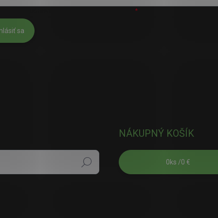
úhlasím s
podmienkami ochrany osobných údajov
hlásiť sa
NÁKUPNÝ KOŠÍK
0
ks /
0 €
Hľadať