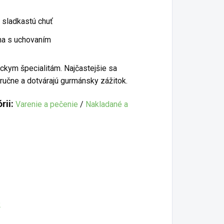
 sladkastú chuť
áha s uchovaním
ckym špecialitám. Najčastejšie sa
 ručne a dotvárajú gurmánsky zážitok.
rii:
Varenie a pečenie
/
Nakladané a
2