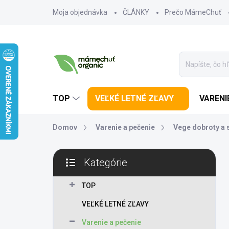
Prejsť na obsah
Moja objednávka
ČLÁNKY
Prečo MámeChuť
TOP
VEĽKÉ LETNÉ ZĽAVY
VARENI
Domov
Varenie a pečenie
Vege dobroty a s
Bočný panel
Kategórie
Preskočiť kategórie
TOP
VEĽKÉ LETNÉ ZĽAVY
Varenie a pečenie