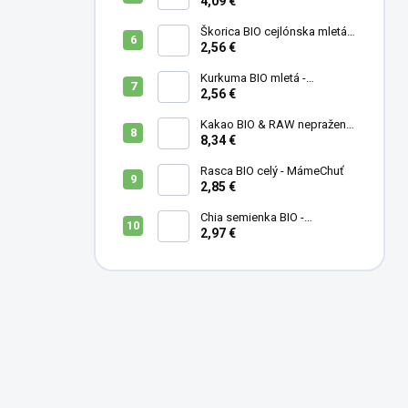
MámeChuť
4,09 €
Škorica BIO cejlónska mletá -
MámeChuť
2,56 €
Kurkuma BIO mletá -
MámeChuť
2,56 €
Kakao BIO & RAW nepražené
- MámeChuť
8,34 €
Rasca BIO celý - MámeChuť
2,85 €
Chia semienka BIO -
MámeChuť
2,97 €