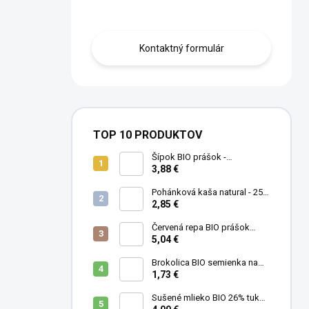
Obráťte sa na nás.
Kontaktný formulár
TOP 10 PRODUKTOV
Šípok BIO prášok -
MámeChuť
3,88 €
Pohánková kaša natural - 250
g
2,85 €
Červená repa BIO prášok
(cvikla) - MámeChuť
5,04 €
Brokolica BIO semienka na
klíčenie - 10 g
1,73 €
Sušené mlieko BIO 26% tuku -