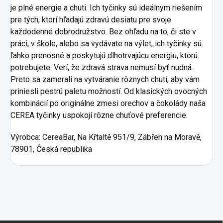
je plné energie a chuti. Ich tyčinky sú ideálnym riešením
pre tých, ktorí hľadajú zdravú desiatu pre svoje
každodenné dobrodružstvo. Bez ohľadu na to, či ste v
práci, v škole, alebo sa vydávate na výlet, ich tyčinky sú
ľahko prenosné a poskytujú dlhotrvajúcu energiu, ktorú
potrebujete. Verí, že zdravá strava nemusí byť nudná.
Preto sa zamerali na vytváranie rôznych chutí, aby vám
priniesli pestrú paletu možností. Od klasických ovocných
kombinácií po originálne zmesi orechov a čokolády naša
CEREA tyčinky uspokojí rôzne chuťové preferencie.
Výrobca:
CereaBar, Na Křtaltě 951/9, Zábřeh na Moravě,
78901, Česká republika