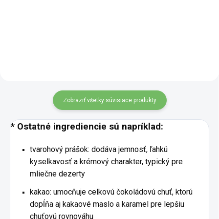
vajec a mlieka potešia všetkých
sladkasté vďaka ovocnému
milovníkov korenených chutí.
základu a sirupu. Jemne
Majú príjemne sladký základ,
korenené perníkovým korením a
sypkú štruktúru a výraznú
doplnené karobom tvorí chutnú a
škoricovú...
dobre...
Zobraziť všetky súvisiace produkty
* Ostatné ingrediencie sú napríklad:
tvarohový prášok: dodáva jemnosť, ľahkú
kyselkavosť a krémový charakter, typický pre
mliečne dezerty
kakao: umocňuje celkovú čokoládovú chuť, ktorú
dopĺňa aj kakaové maslo a karamel pre lepšiu
chuťovú rovnováhu