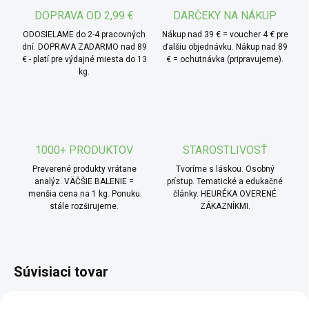
DOPRAVA OD 2,99 €
DARČEKY NA NÁKUP
ODOSIELAME do 2-4 pracovných
Nákup nad 39 € = voucher 4 € pre
dní. DOPRAVA ZADARMO nad 89
ďalšiu objednávku. Nákup nad 89
€ - platí pre výdajné miesta do 13
€ = ochutnávka (pripravujeme).
kg.
1000+ PRODUKTOV
STAROSTLIVOSŤ
Preverené produkty vrátane
Tvoríme s láskou. Osobný
analýz. VÄČŠIE BALENIE =
prístup. Tematické a edukačné
menšia cena na 1 kg. Ponuku
články. HEURÉKA OVERENÉ
stále rozširujeme.
ZÁKAZNÍKMI.
Súvisiaci tovar