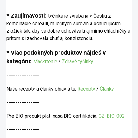
* Zaujímavosti:
tyčinka je vyrábaná v Česku z
kombinácie cereálií, mliečnych surovín a ochucujúcich
zložiek tak, aby sa dobre uchovávala aj mimo chladničky a
pritom si zachovala chuť aj konzistenciu.
* Viac podobných produktov nájdeš v
kategórii:
Maškrtenie
/
Zdravé tyčinky
------------------
Naše recepty a články objavíš tu:
Recepty
/
Články
------------------
Pre BIO produkt platí naša BIO certifikácia:
CZ-BIO-002
------------------