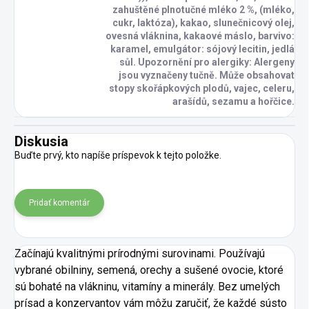
zahuštěné plnotučné mléko 2 %, (mléko,
cukr, laktóza), kakao, slunečnicový olej,
ovesná vláknina, kakaové máslo, barvivo:
karamel, emulgátor: sójový lecitin, jedlá
sůl. Upozornění pro alergiky: Alergeny
jsou vyznačeny tučně. Může obsahovat
stopy skořápkových plodů, vajec, celeru,
arašídů, sezamu a hořčice.
Diskusia
Buďte prvý, kto napíše príspevok k tejto položke.
Pridať komentár
Začínajú kvalitnými prírodnými surovinami. Používajú
vybrané obilniny, semená, orechy a sušené ovocie, ktoré
sú bohaté na vlákninu, vitamíny a minerály. Bez umelých
prísad a konzervantov vám môžu zaručiť, že každé sústo