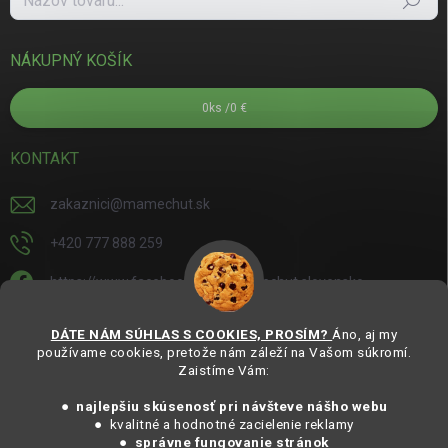
Hľadať
NÁKUPNÝ KOŠÍK
0
ks /
0 €
KONTAKT
zakaznici
@
mamechut.sk
+420 777 888 259
https://www.facebook.com/mamechut.slovensko
mamechut.slovensko
DÁTE NÁM SÚHLAS S COOKIES, PROSÍM?
Áno, aj my
používame cookies, pretože nám záleží na Vašom súkromí.
https://www.youtube.com/@mamechutczsk
Zaistíme Vám:
@mamechut.czsk
● najlepšiu skúsenosť pri návšteve nášho webu
● kvalitné a hodnotné zacielenie reklamy
●
správne fungovanie stránok