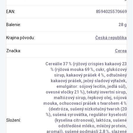
EAN
:
8594025570669
Balenie
:
28 g
Krajina pôvodu
:
Česká republika
Značka
:
Cerea
Cereálie 37 % (rýžový crispies kakaový 23
% (rýžová mouka 69 %, cukr, glukózový
sirup, kakaový prášek 4 %, odtučněný
kakaový prášek, ječný sladový výtažek,
emulgátor: sójový lecitin, jedlá sůl),
ovesné vločky 21 %), tekutý invertní sirup,
maltózový sirup, řepkový olej, sójová
mouka, ochucovací prášek s tvarohem 4 %
(dextróza, sušený nízkotučný tvaroh (20
%), sušená syrovátka, regulátor kyselosti
Složení
:
(kyselina citronová), laktóza, sušené
odstředěné mléko, mléčný protein,
aroma)), sušené podmáslí 2,8 %, slazené