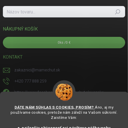
Hľadať
NÁKUPNÝ KOŠÍK
0
ks /
0 €
KONTAKT
zakaznici
@
mamechut.sk
+420 777 888 259
https://www.facebook.com/mamechut.slovensko
mamechut.slovensko
DÁTE NÁM SÚHLAS S COOKIES, PROSÍM?
Áno, aj my
používame cookies, pretože nám záleží na Vašom súkromí.
https://www.youtube.com/@mamechutczsk
Zaistíme Vám:
@mamechut.czsk
● najlepšiu skúsenosť pri návšteve nášho webu