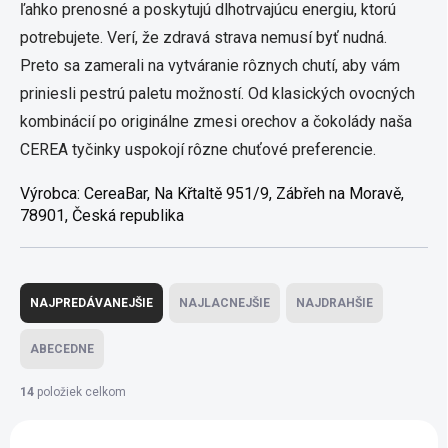
ľahko prenosné a poskytujú dlhotrvajúcu energiu, ktorú
potrebujete. Verí, že zdravá strava nemusí byť nudná.
Preto sa zamerali na vytváranie rôznych chutí, aby vám
priniesli pestrú paletu možností. Od klasických ovocných
kombinácií po originálne zmesi orechov a čokolády naša
CEREA tyčinky uspokojí rôzne chuťové preferencie.
Výrobca:
CereaBar, Na Křtaltě 951/9, Zábřeh na Moravě,
78901, Česká republika
Radenie produktov
NAJPREDÁVANEJŠIE
NAJLACNEJŠIE
NAJDRAHŠIE
ABECEDNE
14
položiek celkom
Výpis produktov