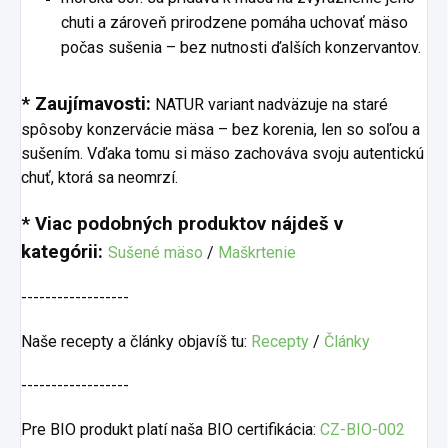
chuti a zároveň prirodzene pomáha uchovať mäso
počas sušenia – bez nutnosti ďalších konzervantov.
* Zaujímavosti:
NATUR variant nadväzuje na staré
spôsoby konzervácie mäsa – bez korenia, len so soľou a
sušením. Vďaka tomu si mäso zachováva svoju autentickú
chuť, ktorá sa neomrzí.
* Viac podobných produktov nájdeš v
kategórii:
Sušené mäso
/
Maškrtenie
------------------
Naše recepty a články objavíš tu:
Recepty
/
Články
------------------
Pre BIO produkt platí naša BIO certifikácia:
CZ-BIO-002