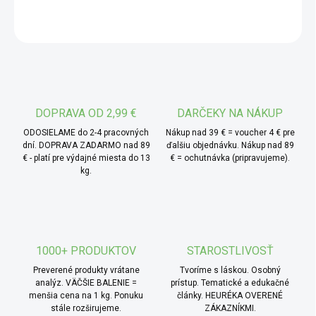
sušenia.
OPÝTAŤ SA
* TIP od MámeChuť:
ideálny ako jednoduchá
proteínová desiata na túru, do auta alebo na pracovný deň.
Skvelé aj ako čistý základ pre vlastné domáce dochutenie.
DOPRAVA OD 2,99 €
DARČEKY NA NÁKUP
ODOSIELAME do 2-4 pracovných
Nákup nad 39 € = voucher 4 € pre
dní. DOPRAVA ZADARMO nad 89
ďalšiu objednávku. Nákup nad 89
€ - platí pre výdajné miesta do 13
€ = ochutnávka (pripravujeme).
kg.
1000+ PRODUKTOV
STAROSTLIVOSŤ
Preverené produkty vrátane
Tvoríme s láskou. Osobný
analýz. VÄČŠIE BALENIE =
prístup. Tematické a edukačné
menšia cena na 1 kg. Ponuku
články. HEURÉKA OVERENÉ
stále rozširujeme.
ZÁKAZNÍKMI.