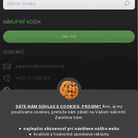
Hľadať
NÁKUPNÝ KOŠÍK
0
ks /
0 €
KONTAKT
zakaznici
@
mamechut.sk
+420 777 888 259
https://www.facebook.com/mamechut.slovensko
mamechut.slovensko
DÁTE NÁM SÚHLAS S COOKIES, PROSÍM?
Áno, aj my
používame cookies, pretože nám záleží na Vašom súkromí.
https://www.youtube.com/@mamechutczsk
Zaistíme Vám:
@mamechut.czsk
● najlepšiu skúsenosť pri návšteve nášho webu
● kvalitné a hodnotné zacielenie reklamy