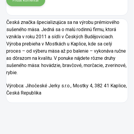
Pridať komentár
Česká značka špecializujúca sa na výrobu prémiového
sušeného mäsa. Jedná sa o malú rodinnú firmu, ktorá
vznikla v roku 2011 a sídli v Českých Budějoviciach.
Výroba prebieha v Mostkách u Kaplice, kde sa celý
proces – od výberu mäsa až po balenie – vykonáva ručne
as dôrazom na kvalitu. V ponuke nájdete rôzne druhy
sušeného mäsa: hovädzie, bravčové, morčacie, zverinové,
rybie.
Výrobca:
Jihočeské Jerky s.r.o., Mostky 4, 382 41 Kaplice,
Česká Republika