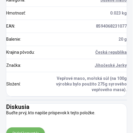
Kategória
:
Sušené maso
Hmotnosť
:
0.023 kg
EAN
:
8594068231077
Balenie
:
20 g
Krajina pôvodu
:
Česká republika
Značka
:
Jihočeské Jerky
Vepřové maso, mořská sůl (na 100g
Složení
:
výrobku bylo použito 275g syrového
vepřového masa).
Diskusia
Buďte prvý, kto napíše príspevok k tejto položke.