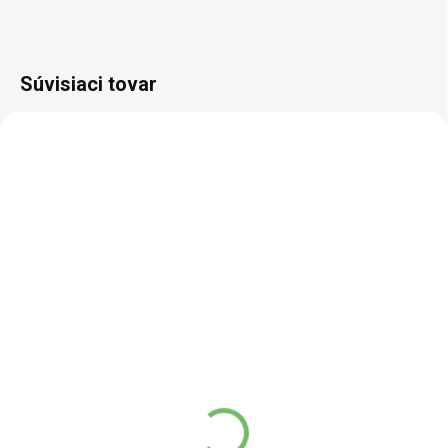
Súvisiaci tovar
BIO
BIO
TOP
SCD
SKLADEM
SKLADEM
(9 KS)
(>10 KS)
Kešu BIO pražené
Kešu orechy BIO natural
solené s chilli
polovičky
16,15 €
43,02 €
od