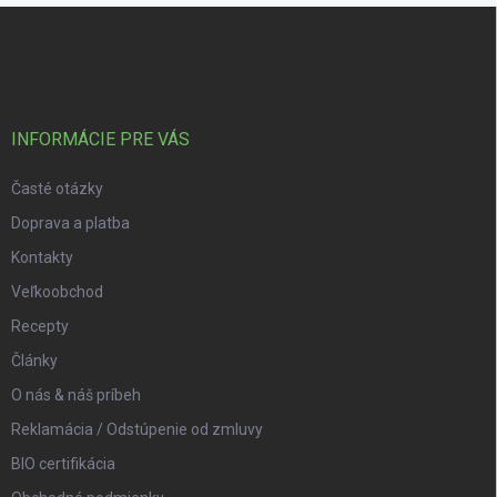
Zápätie
INFORMÁCIE PRE VÁS
Časté otázky
Doprava a platba
Kontakty
Veľkoobchod
Recepty
Články
O nás & náš príbeh
Reklamácia / Odstúpenie od zmluvy
BIO certifikácia