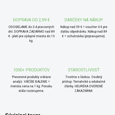
možné nimi ozdobiť kaše, dezerty alebo ich pridať do
pečenia. Vhodné sú aj pre deti ako prirodzená alternatíva
sladkostí.
DOPRAVA OD 2,99 €
DARČEKY NA NÁKUP
ODOSIELAME do 2-4 pracovných
Nákup nad 39 € = voucher 4 € pre
dní. DOPRAVA ZADARMO nad 89
ďalšiu objednávku. Nákup nad 89
€ - platí pre výdajné miesta do 13
€ = ochutnávka (pripravujeme).
kg.
1000+ PRODUKTOV
STAROSTLIVOSŤ
Preverené produkty vrátane
Tvoríme s láskou. Osobný
analýz. VÄČŠIE BALENIE =
prístup. Tematické a edukačné
menšia cena na 1 kg. Ponuku
články. HEURÉKA OVERENÉ
stále rozširujeme.
ZÁKAZNÍKMI.