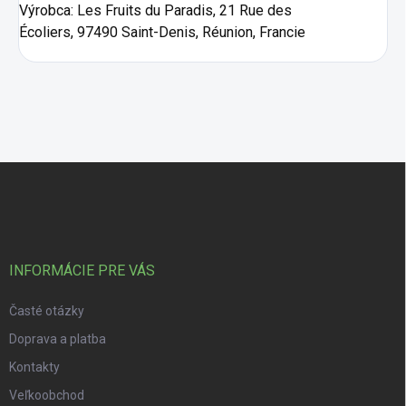
Výrobca:
Les Fruits du Paradis, 21 Rue des
Écoliers, 97490 Saint-Denis, Réunion, Francie
Zápätie
INFORMÁCIE PRE VÁS
Časté otázky
Doprava a platba
Kontakty
Veľkoobchod