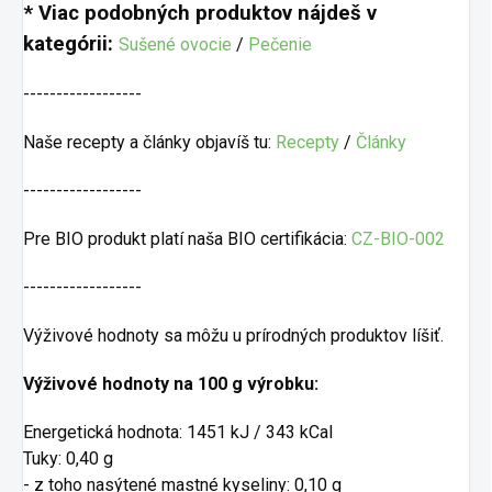
* Viac podobných produktov nájdeš v
kategórii:
Sušené ovocie
/
Pečenie
------------------
Naše recepty a články objavíš tu:
Recepty
/
Články
------------------
Pre BIO produkt platí naša BIO certifikácia:
CZ-BIO-002
------------------
Výživové hodnoty sa môžu u prírodných produktov líšiť.
Výživové hodnoty na 100 g výrobku:
Energetická hodnota: 1451 kJ / 343 kCal
Tuky: 0,40 g
- z toho nasýtené mastné kyseliny: 0,10 g