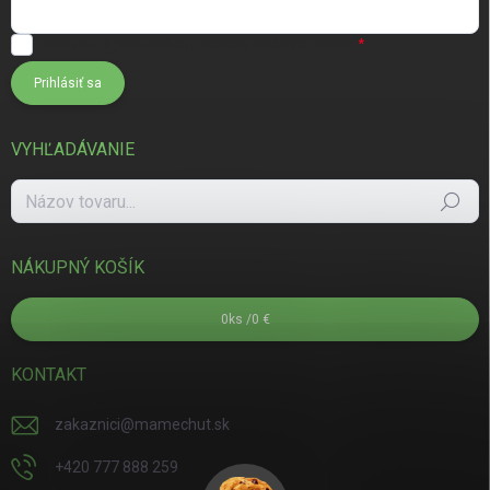
Súhlasím s
podmienkami ochrany osobných údajov
Prihlásiť sa
VYHĽADÁVANIE
Hľadať
NÁKUPNÝ KOŠÍK
0
ks /
0 €
KONTAKT
zakaznici
@
mamechut.sk
+420 777 888 259