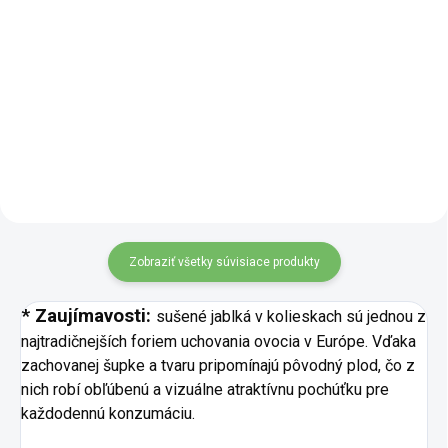
Detail
Lyofilizované maliny v BIO kvalite
sú celé sušené plody, ktoré si
Šetrné sušenie mrazom a
vďaka procesu lyofilizácie
nefalšovaná intenzita chuti.
uchovávajú svoju prirodzenú
Sušenie mrazom alebo
farbu, tvar i sviežu ovocnú chuť.
lyofilizované, je spôsob rýchleho
Lyofilizácia znamená...
zmrazenia, kde si ovocie
zanecháva všetky pôvodné
živiny. Chrumkavé,...
Zobraziť všetky súvisiace produkty
* Zaujímavosti:
sušené jablká v kolieskach sú jednou z
najtradičnejších foriem uchovania ovocia v Európe. Vďaka
zachovanej šupke a tvaru pripomínajú pôvodný plod, čo z
nich robí obľúbenú a vizuálne atraktívnu pochúťku pre
každodennú konzumáciu.