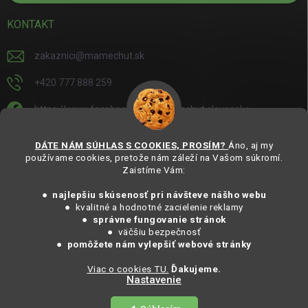
KONTAKT
zakaznici
@
mamechut.sk
+420 777 888 259
https://www.facebook.com/mamechut.slovensko
mamechut.slovensko
DÁTE NÁM SÚHLAS S COOKIES, PROSÍM?
Áno, aj my
používame cookies, pretože nám záleží na Vašom súkromí.
https://www.youtube.com/@mamechutczsk
Zaistíme Vám:
@mamechut.czsk
● najlepšiu skúsenosť pri návšteve nášho webu
● kvalitné a hodnotné zacielenie reklamy
●
správne fungovanie stránok
Copyright 2025
MámeChuť Organic
. Všechna práva vyhrazena.
● väčšiu bezpečnosť
Vytvořil Shoptet
● pomôžete nám vylepšiť webové stránky
Viac o cookies TU.
Ďakujeme.
Nastavenie
Copyright 2026
MámeChuť Organic
. Všetky práva vyhradené.