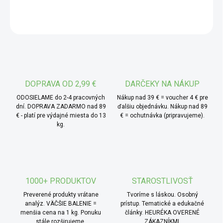
bežnej kukurice je určená špeciálne na zahrievanie, pri
ktorom sa zrná otvoria a vytvoria typický popcorn.
OPÝTAŤ SA
* TIP od MámeChuť:
stačí trochu oleja (najlepšie
masla alebo ghee), rozohriať hrniec alebo teplovzdušný
popkornovač a behom pár minút si pripravíte čerstvý
popcorn, presne podľa seba – sladký, slaný, s bylinkami,
korením alebo úplne prírodný. Či už pri filme, na oslave
DOPRAVA OD 2,99 €
DARČEKY NA NÁKUP
alebo ako rýchle domáce pohostenie, táto kukurica sa
ODOSIELAME do 2-4 pracovných
Nákup nad 39 € = voucher 4 € pre
vždy hodí mať po ruke.
dní. DOPRAVA ZADARMO nad 89
ďalšiu objednávku. Nákup nad 89
€ - platí pre výdajné miesta do 13
€ = ochutnávka (pripravujeme).
kg.
1000+ PRODUKTOV
STAROSTLIVOSŤ
Preverené produkty vrátane
Tvoríme s láskou. Osobný
analýz. VÄČŠIE BALENIE =
prístup. Tematické a edukačné
menšia cena na 1 kg. Ponuku
články. HEURÉKA OVERENÉ
stále rozširujeme.
ZÁKAZNÍKMI.