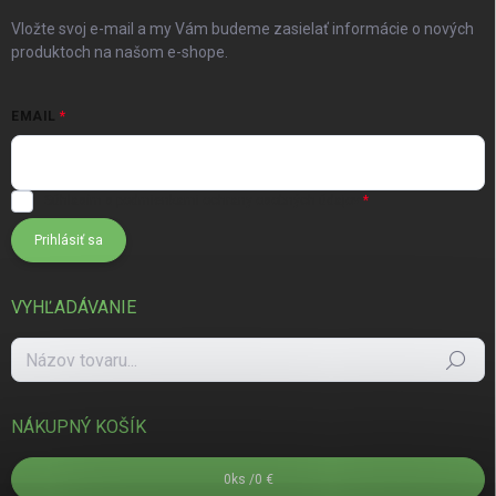
Vložte svoj e-mail a my Vám budeme zasielať informácie o nových
produktoch na našom e-shope.
EMAIL
Súhlasím s
podmienkami ochrany osobných údajov
Prihlásiť sa
VYHĽADÁVANIE
Hľadať
NÁKUPNÝ KOŠÍK
0
ks /
0 €