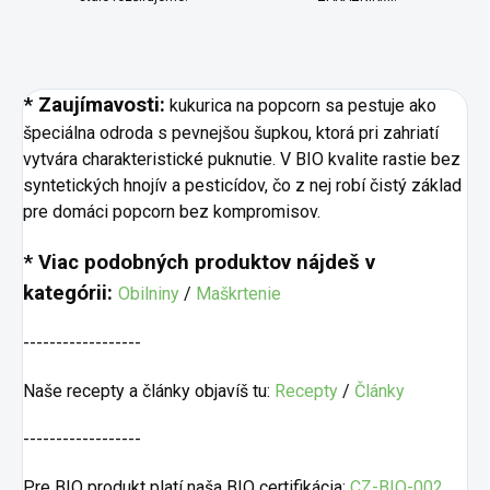
* Zaujímavosti:
kukurica na popcorn sa pestuje ako
špeciálna odroda s pevnejšou šupkou, ktorá pri zahriatí
vytvára charakteristické puknutie. V BIO kvalite rastie bez
syntetických hnojív a pesticídov, čo z nej robí čistý základ
pre domáci popcorn bez kompromisov.
* Viac podobných produktov nájdeš v
kategórii:
Obilniny
/
Maškrtenie
------------------
Naše recepty a články objavíš tu:
Recepty
/
Články
------------------
Pre BIO produkt platí naša BIO certifikácia:
CZ-BIO-002