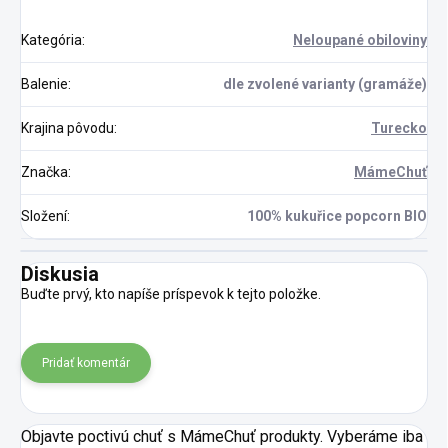
Kategória
:
Neloupané obiloviny
Balenie
:
dle zvolené varianty (gramáže)
Krajina pôvodu
:
Turecko
Značka
:
MámeChuť
Složení
:
100% kukuřice popcorn BIO
Diskusia
Buďte prvý, kto napíše príspevok k tejto položke.
Pridať komentár
Objavte poctivú chuť s MámeChuť produkty. Vyberáme iba