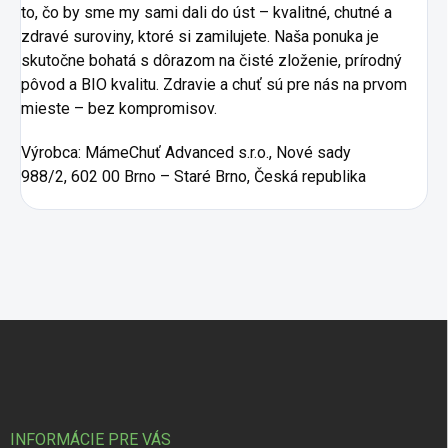
to, čo by sme my sami dali do úst – kvalitné, chutné a
zdravé suroviny, ktoré si zamilujete. Naša ponuka je
skutočne bohatá s dôrazom na čisté zloženie, prírodný
pôvod a BIO kvalitu. Zdravie a chuť sú pre nás na prvom
mieste – bez kompromisov.
Výrobca:
MámeChuť Advanced s.r.o., Nové sady
988/2, 602 00 Brno – Staré Brno, Česká republika
Zápätie
INFORMÁCIE PRE VÁS