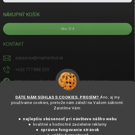
NÁKUPNÝ KOŠÍK
0
ks /
0 €
KONTAKT
zakaznici
@
mamechut.sk
+420 777 888 259
https://www.facebook.com/mamechut.slovensko
mamechut.slovensko
DÁTE NÁM SÚHLAS S COOKIES, PROSÍM?
Áno, aj my
používame cookies, pretože nám záleží na Vašom súkromí.
https://www.youtube.com/@mamechutczsk
Zaistíme Vám:
@mamechut.czsk
● najlepšiu skúsenosť pri návšteve nášho webu
● kvalitné a hodnotné zacielenie reklamy
●
správne fungovanie stránok
Copyright 2025
MámeChuť Organic
. Všechna práva vyhrazena.