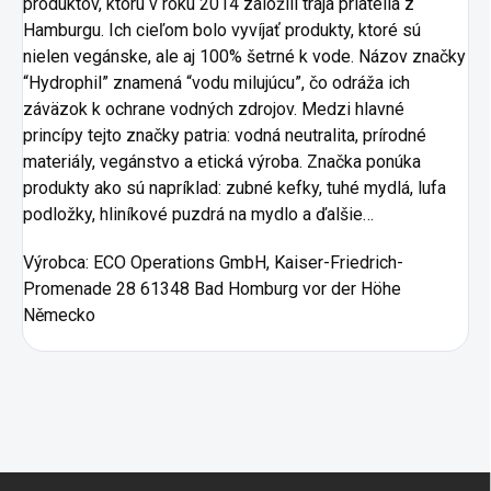
produktov, ktorú v roku 2014 založili traja priatelia z
Hamburgu. Ich cieľom bolo vyvíjať produkty, ktoré sú
nielen vegánske, ale aj 100% šetrné k vode. Názov značky
“Hydrophil” znamená “vodu milujúcu”, čo odráža ich
záväzok k ochrane vodných zdrojov. Medzi hlavné
princípy tejto značky patria: vodná neutralita, prírodné
materiály, vegánstvo a etická výroba. Značka ponúka
produkty ako sú napríklad: zubné kefky, tuhé mydlá, lufa
podložky, hliníkové puzdrá na mydlo a ďalšie…
Výrobca:
ECO Operations GmbH, Kaiser-Friedrich-
Promenade 28 61348 Bad Homburg vor der Höhe
Německo
Zápätie