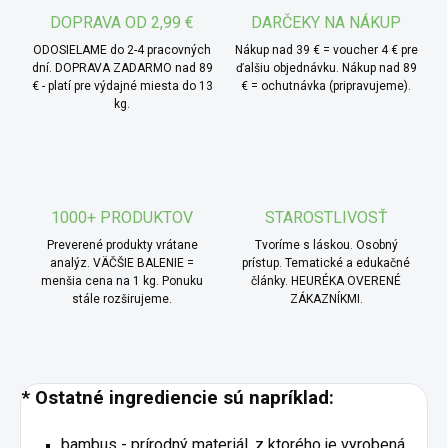
DOPRAVA OD 2,99 €
DARČEKY NA NÁKUP
jemné čistenie bez podráždenia.
ODOSIELAME do 2-4 pracovných
Nákup nad 39 € = voucher 4 € pre
* TIP od MámeChuť:
vatové tyčinky nemusíte
dní. DOPRAVA ZADARMO nad 89
ďalšiu objednávku. Nákup nad 89
€ - platí pre výdajné miesta do 13
€ = ochutnávka (pripravujeme).
využívať len na uši. Sú skvelým pomocníkom aj pri
kg.
úpravách make-upu, jemnom čistení malých predmetov
alebo pri domácom tvorení. Hodí sa napríklad pri
odličovaní detailov okolo očí, pri lepení dekorácií alebo
ako praktický nástroj na nanášanie olejčekov či mastí na
presne určené miesta.
1000+ PRODUKTOV
STAROSTLIVOSŤ
Preverené produkty vrátane
Tvoríme s láskou. Osobný
analýz. VÄČŠIE BALENIE =
prístup. Tematické a edukačné
menšia cena na 1 kg. Ponuku
články. HEURÉKA OVERENÉ
stále rozširujeme.
ZÁKAZNÍKMI.
* Ostatné ingrediencie sú napríklad:
bambus - prírodný materiál, z ktorého je vyrobená