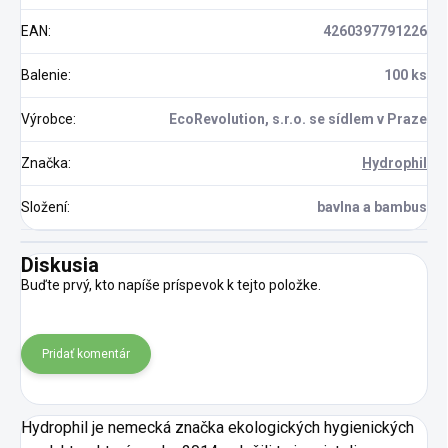
EAN
:
4260397791226
Balenie
:
100 ks
Výrobce
:
EcoRevolution, s.r.o. se sídlem v Praze
Značka
:
Hydrophil
Složení
:
bavlna a bambus
Diskusia
Buďte prvý, kto napíše príspevok k tejto položke.
Pridať komentár
Hydrophil je nemecká značka ekologických hygienických