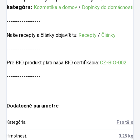
kategórii:
Kozmetika a domov
/
Doplnky do domácnosti
------------------
Naše recepty a články objavíš tu:
Recepty
/
Články
------------------
Pre BIO produkt platí naša BIO certifikácia:
CZ-BIO-002
------------------
Dodatočné parametre
Kategória
:
Pro tělo
Hmotnosť
:
0.25 kg