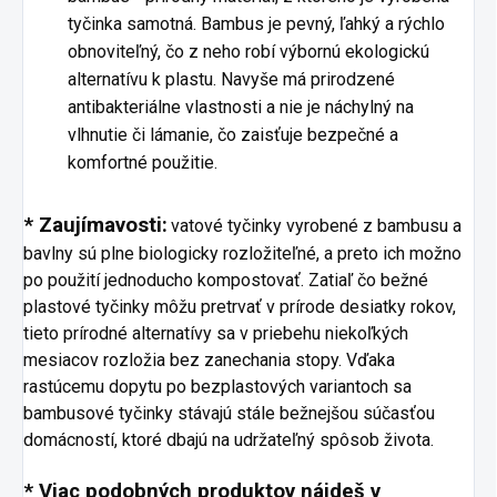
tyčinka samotná. Bambus je pevný, ľahký a rýchlo
obnoviteľný, čo z neho robí výbornú ekologickú
alternatívu k plastu. Navyše má prirodzené
antibakteriálne vlastnosti a nie je náchylný na
vlhnutie či lámanie, čo zaisťuje bezpečné a
komfortné použitie.
* Zaujímavosti:
vatové tyčinky vyrobené z bambusu a
bavlny sú plne biologicky rozložiteľné, a preto ich možno
po použití jednoducho kompostovať. Zatiaľ čo bežné
plastové tyčinky môžu pretrvať v prírode desiatky rokov,
tieto prírodné alternatívy sa v priebehu niekoľkých
mesiacov rozložia bez zanechania stopy. Vďaka
rastúcemu dopytu po bezplastových variantoch sa
bambusové tyčinky stávajú stále bežnejšou súčasťou
domácností, ktoré dbajú na udržateľný spôsob života.
* Viac podobných produktov nájdeš v