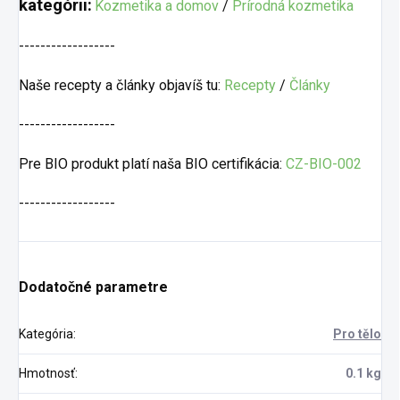
kategórii:
Kozmetika a domov
/
Prírodná kozmetika
------------------
Naše recepty a články objavíš tu:
Recepty
/
Články
------------------
Pre BIO produkt platí naša BIO certifikácia:
CZ-BIO-002
------------------
Dodatočné parametre
Kategória
:
Pro tělo
Hmotnosť
:
0.1 kg