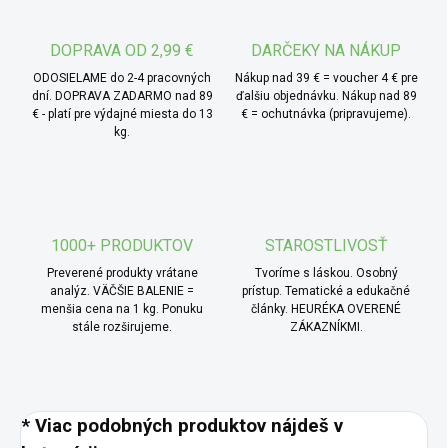
DOPRAVA OD 2,99 €
DARČEKY NA NÁKUP
ODOSIELAME do 2-4 pracovných
Nákup nad 39 € = voucher 4 € pre
dní. DOPRAVA ZADARMO nad 89
ďalšiu objednávku. Nákup nad 89
€ - platí pre výdajné miesta do 13
€ = ochutnávka (pripravujeme).
kg.
1000+ PRODUKTOV
STAROSTLIVOSŤ
Preverené produkty vrátane
Tvoríme s láskou. Osobný
analýz. VÄČŠIE BALENIE =
prístup. Tematické a edukačné
menšia cena na 1 kg. Ponuku
články. HEURÉKA OVERENÉ
stále rozširujeme.
ZÁKAZNÍKMI.
* Viac podobných produktov nájdeš v