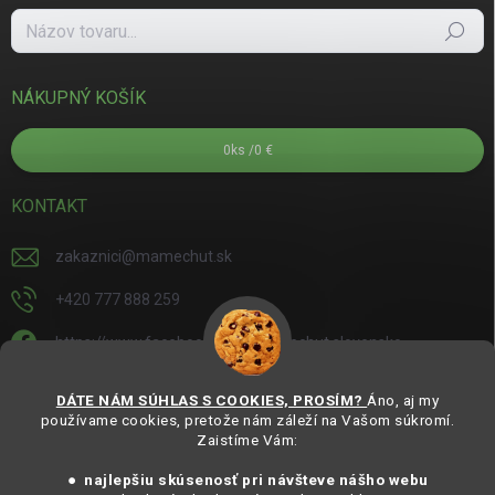
Hľadať
NÁKUPNÝ KOŠÍK
0
ks /
0 €
KONTAKT
zakaznici
@
mamechut.sk
+420 777 888 259
https://www.facebook.com/mamechut.slovensko
mamechut.slovensko
DÁTE NÁM SÚHLAS S COOKIES, PROSÍM?
Áno, aj my
používame cookies, pretože nám záleží na Vašom súkromí.
https://www.youtube.com/@mamechutczsk
Zaistíme Vám:
@mamechut.czsk
● najlepšiu skúsenosť pri návšteve nášho webu