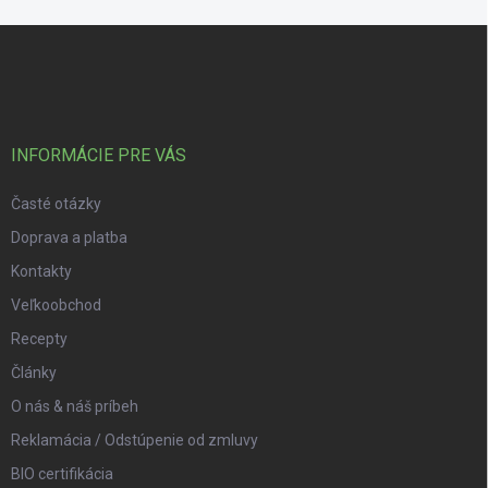
Zápätie
INFORMÁCIE PRE VÁS
Časté otázky
Doprava a platba
Kontakty
Veľkoobchod
Recepty
Články
O nás & náš príbeh
Reklamácia / Odstúpenie od zmluvy
BIO certifikácia