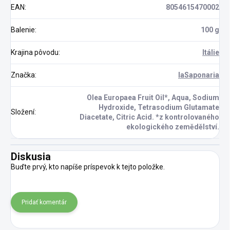
EAN
:
8054615470002
Balenie
:
100 g
Krajina pôvodu
:
Itálie
Značka
:
laSaponaria
Olea Europaea Fruit Oil*, Aqua, Sodium
Hydroxide, Tetrasodium Glutamate
Složení
:
Diacetate, Citric Acid. *z kontrolovaného
ekologického zemědělství.
Diskusia
Buďte prvý, kto napíše príspevok k tejto položke.
Pridať komentár