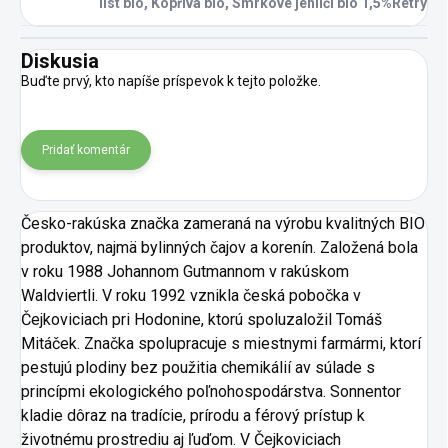
list bio, Kopřiva bio, Smrkové jehličí bio 1,5%Retry
Diskusia
Buďte prvý, kto napíše príspevok k tejto položke.
Pridať komentár
Česko-rakúska značka zameraná na výrobu kvalitných BIO
produktov, najmä bylinných čajov a korenín. Založená bola
v roku 1988 Johannom Gutmannom v rakúskom
Waldviertli. V roku 1992 vznikla česká pobočka v
Čejkoviciach pri Hodonine, ktorú spoluzaložil Tomáš
Mitáček. Značka spolupracuje s miestnymi farmármi, ktorí
pestujú plodiny bez použitia chemikálií av súlade s
princípmi ekologického poľnohospodárstva. Sonnentor
kladie dôraz na tradície, prírodu a férový prístup k
životnému prostrediu aj ľuďom. V Čejkoviciach