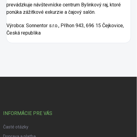
prevádzkuje návštevnícke centrum Bylinkový raj, ktoré
ponúka zážitkové exkurzie a čajový salón.
Výrobca:
Sonnentor s.r.o., Příhon 943, 696 15 Čejkovice,
Česká republika
Zápätie
INFORMÁCIE PRE VÁS
Časté otázky
Doprava a platba