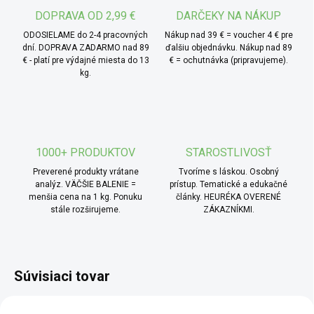
vytvoria príjemne vyvážený chuťový zážitok.
DOPRAVA OD 2,99 €
DARČEKY NA NÁKUP
ODOSIELAME do 2-4 pracovných
Nákup nad 39 € = voucher 4 € pre
dní. DOPRAVA ZADARMO nad 89
ďalšiu objednávku. Nákup nad 89
€ - platí pre výdajné miesta do 13
€ = ochutnávka (pripravujeme).
kg.
1000+ PRODUKTOV
STAROSTLIVOSŤ
Preverené produkty vrátane
Tvoríme s láskou. Osobný
analýz. VÄČŠIE BALENIE =
prístup. Tematické a edukačné
menšia cena na 1 kg. Ponuku
články. HEURÉKA OVERENÉ
stále rozširujeme.
ZÁKAZNÍKMI.
Súvisiaci tovar
BIO