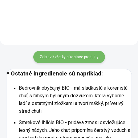
silná, hrejivá a voňavá tak, že ju
zostavená z tradičných bylín.
nezabudneš. * Hlavné
Táto vyvážená kombinácia s
ingrediencie: kardamóm,
príjemnou vôňou mäty,
zázvor,...
kvetinových tónov harmančeka a
lipy aj...
Zobraziť všetky súvisiace produkty
* Ostatné ingrediencie sú napríklad:
Bedrovník obyčajný BIO - má sladkastú a korenistú
chuť s ľahkým bylinným dozvukom, ktorá výborne
ladí s ostatnými zložkami a tvorí mäkký, prívetivý
stred chuti.
Smrekové ihličie BIO - pridáva zmesi osviežujúce
lesný nádych. Jeho chuť pripomína čerstvý vzduch a
prechádzku medzi stromami – výrazná, ale