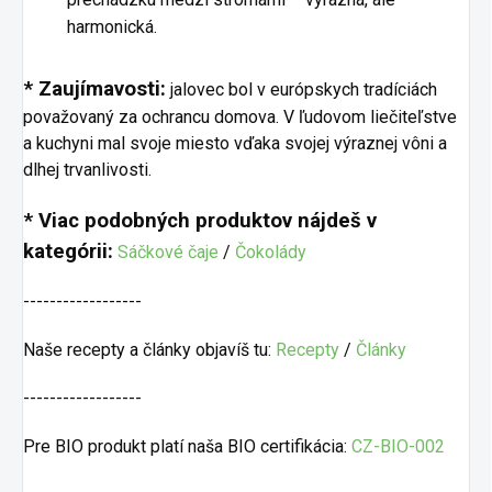
harmonická.
* Zaujímavosti:
jalovec bol v európskych tradíciách
považovaný za ochrancu domova. V ľudovom liečiteľstve
a kuchyni mal svoje miesto vďaka svojej výraznej vôni a
dlhej trvanlivosti.
* Viac podobných produktov nájdeš v
kategórii:
Sáčkové čaje
/
Čokolády
------------------
Naše recepty a články objavíš tu:
Recepty
/
Články
------------------
Pre BIO produkt platí naša BIO certifikácia:
CZ-BIO-002