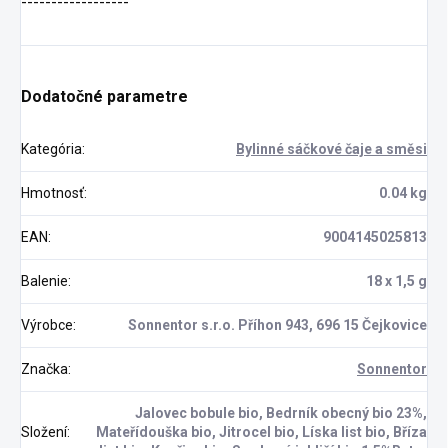
------------------
Dodatočné parametre
Kategória
:
Bylinné sáčkové čaje a směsi
Hmotnosť
:
0.04 kg
EAN
:
9004145025813
Balenie
:
18 x 1,5 g
Výrobce
:
Sonnentor s.r.o. Příhon 943, 696 15 Čejkovice
Značka
:
Sonnentor
Jalovec bobule bio, Bedrník obecný bio 23%,
Složení
:
Mateřídouška bio, Jitrocel bio, Líska list bio, Bříza