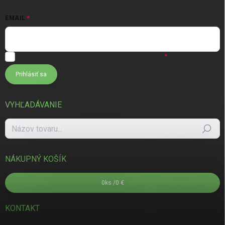
EMAIL
Súhlasím s
podmienkami ochrany osobných údajov
Prihlásiť sa
VYHĽADÁVANIE
Hľadať
NÁKUPNÝ KOŠÍK
0
ks /
0 €
KONTAKT