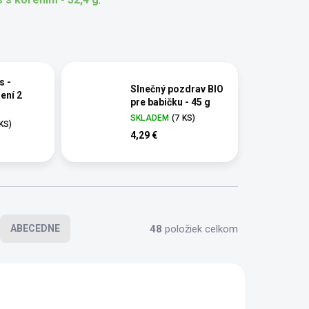
s -
Slnečný pozdrav BIO
ení 2
pre babičku - 45 g
SKLADEM
(7 KS)
 KS)
4,29 €
48
položiek celkom
ABECEDNE
AKCIA
BIO