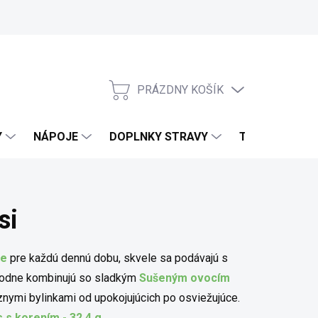
PRÁZDNY KOŠÍK
NÁKUPNÝ KOŠÍK
Y
NÁPOJE
DOPLNKY STRAVY
TELO & DOMO
si
je
pre každú dennú dobu, skvele sa podávajú s
hodne kombinujú so sladkým
Sušeným ovocím
znymi bylinkami od upokojujúcich po osviežujúce.
 s korením - 32,4 g
.