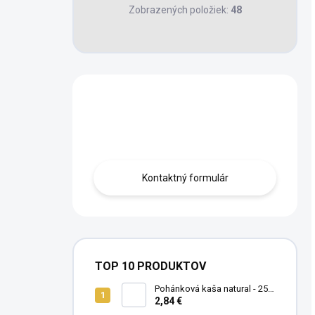
Zobrazených položiek:
48
Máte otázku?
Obráťte sa na nás.
Kontaktný formulár
TOP 10 PRODUKTOV
Pohánková kaša natural - 250
g
2,84 €