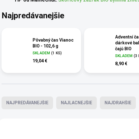
Najpredávanejšie
Adventní ča
Pôvabný čas Vianoc
dárkové bal
BIO - 102,6 g
čajů BIO
SKLADEM
(1 KS)
SKLADEM
(3
19,04 €
8,90 €
Radenie produktov
NAJPREDÁVANEJŠIE
NAJLACNEJŠIE
NAJDRAHŠIE
Výpis produktov
BIO