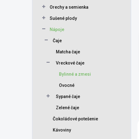
Orechy a semienka
Sušené plody
Nápoje
Čaje
Matcha čaje
Vreckové čaje
Bylinné a zmesi
Ovocné
Sypané čaje
Zelené čaje
Čokoládové potešenie
Kávoviny