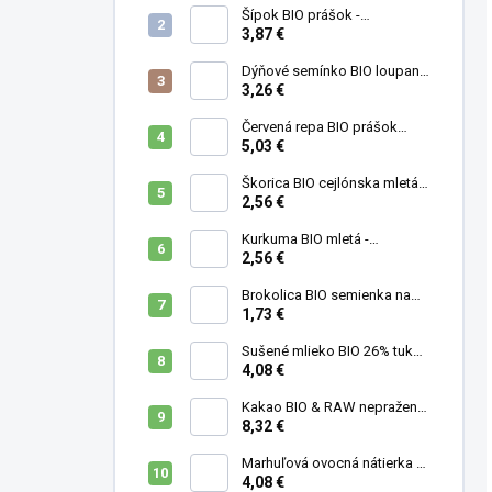
Šípok BIO prášok -
MámeChuť
3,87 €
Dýňové semínko BIO loupané
- MámeChuť
3,26 €
Červená repa BIO prášok
(cvikla) - MámeChuť
5,03 €
Škorica BIO cejlónska mletá -
MámeChuť
2,56 €
Kurkuma BIO mletá -
MámeChuť
2,56 €
Brokolica BIO semienka na
klíčenie - 10 g
1,73 €
Sušené mlieko BIO 26% tuku -
MámeChuť
4,08 €
Kakao BIO & RAW nepražené
- MámeChuť
8,32 €
Marhuľová ovocná nátierka s
levanduľou, mandľami a
4,08 €