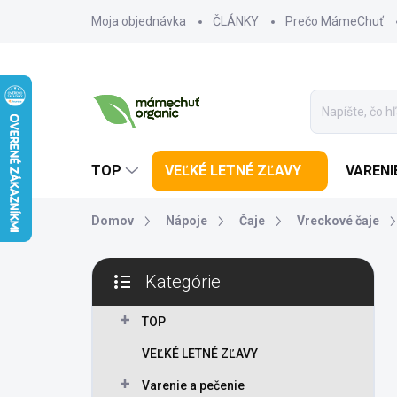
Prejsť na obsah
Moja objednávka
ČLÁNKY
Prečo MámeChuť
TOP
VEĽKÉ LETNÉ ZĽAVY
VARENI
Domov
Nápoje
Čaje
Vreckové čaje
Bočný panel
Kategórie
Preskočiť kategórie
TOP
VEĽKÉ LETNÉ ZĽAVY
Varenie a pečenie