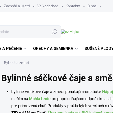
Zachráň a ušetri
Veľkoobchod
Kontakty
O nás
Hľadať
E A PEČENIE
ORECHY A SEMIENKA
SUŠENÉ PLOD
Bylinné a zmesi
Bylinné sáčkové čaje a smě
bylinné vreckové čaje a zmesi ponúkajú aromatické
Nápo
niečím na
Maškrtenie
pri popoludňajšom odpočinku a la
pre prirodzenú chuť. Produkty v praktických vreckách s rô
TIP od MámeChuť:
Škoricový zázrak BIO bylinná zmes