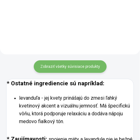
zmes kvetín a listov bylín, ktorá
rooibos pochádzajúci z Južnej
ťa poteší svojou vôňou aj
Afriky je obľúbený pre svoju
vzhľadom. Vyvážené zloženie
mäkkú, plnú chuť a prirodzenú
spája sviežu mätu okrúhlolistú s
červenohnedú farbu nálevu.
ovocnými listami maliníka a...
Neobsahuje kofeín, a preto je...
Zobraziť všetky súvisiace produkty
* Ostatné ingrediencie sú napríklad:
levanduľa - jej kvety prinášajú do zmesi ľahký
kvetinový akcent a vizuálnu jemnosť. Má špecifickú
vôňu, ktorá podporuje relaxáciu a dodáva nápoju
medovo fialkový tón.
* Zaujímavosti:
spojenie mäty a levandule nie je bežné,