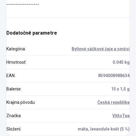
------------------
Dodatočné parametre
Kategória
:
Bylinné sáčkové čaje a směsi
Hmotnosť
:
0.045 kg
EAN
:
8594008988634
Balenie
:
15 x 1,5 g
Krajina pôvodu
:
Česká republika
Značka
:
VittoTea
Složení
:
máta, levandule květ (5 %)