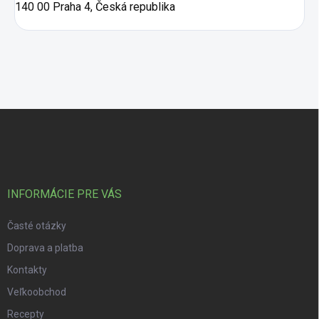
140 00 Praha 4, Česká republika
Zápätie
INFORMÁCIE PRE VÁS
Časté otázky
Doprava a platba
Kontakty
Veľkoobchod
Recepty