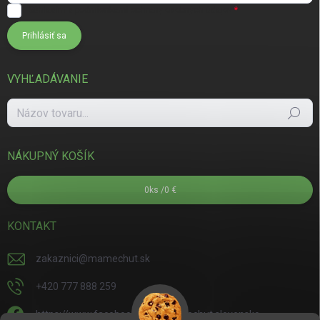
Súhlasím s
podmienkami ochrany osobných údajov
Prihlásiť sa
VYHĽADÁVANIE
Hľadať
NÁKUPNÝ KOŠÍK
0
ks /
0 €
KONTAKT
zakaznici
@
mamechut.sk
+420 777 888 259
https://www.facebook.com/mamechut.slovensko