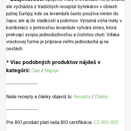
ale vychádza z tradičných receptúr bylinkárov v oblasti
južnej Európy, kde sa levanduľa často používa nielen do
čajov, ale aj do sladkostí a pokrmov. Výrazná vôňa mäty v
kombinácii s jemnosťou levandule vytvára zmes, ktorá
prekvapí svojou jednoduchosťou a čistotou chuti. Vďaka
vreckovej forme je príprava veľmi jednoduchá aj na
cestách.
* Viac podobných produktov nájdeš v
kategórii:
Čaje
/
Nápoje
------------------
Naše recepty a články objavíš tu:
Recepty
/
Články
------------------
Pre BIO produkt platí naša BIO certifikácia:
CZ-BIO-002