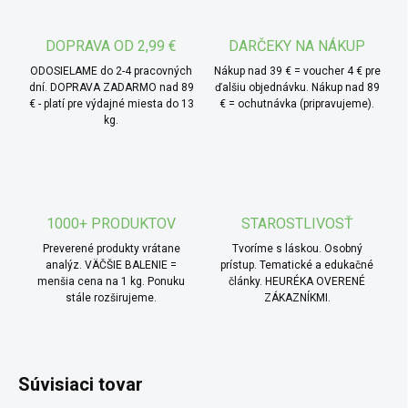
* TIP od MámeChuť:
najlepšie chutí ako večerný čaj
po dni plnom zhonu - stačí jedna šálka a telo aj myseľ sa
DOPRAVA OD 2,99 €
DARČEKY NA NÁKUP
upokojí. V lete ho možno vychladiť, pridať ľad a plátky
ODOSIELAME do 2-4 pracovných
Nákup nad 39 € = voucher 4 € pre
citróna pre osviežujúci bylinný nápoj bez kofeínu. Pre
dní. DOPRAVA ZADARMO nad 89
ďalšiu objednávku. Nákup nad 89
€ - platí pre výdajné miesta do 13
€ = ochutnávka (pripravujeme).
jemnejší nálev odporúčame kratšiu dobu lúhovania,
kg.
približne 5 minút pod pokrievkou.
1000+ PRODUKTOV
STAROSTLIVOSŤ
Preverené produkty vrátane
Tvoríme s láskou. Osobný
analýz. VÄČŠIE BALENIE =
prístup. Tematické a edukačné
menšia cena na 1 kg. Ponuku
články. HEURÉKA OVERENÉ
stále rozširujeme.
ZÁKAZNÍKMI.
Súvisiaci tovar