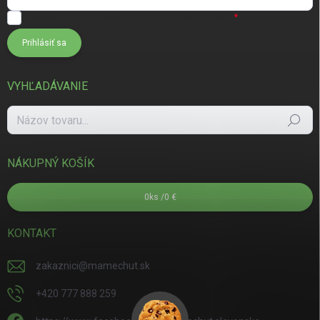
Súhlasím s
podmienkami ochrany osobných údajov
Prihlásiť sa
VYHĽADÁVANIE
Hľadať
NÁKUPNÝ KOŠÍK
0
ks /
0 €
KONTAKT
zakaznici
@
mamechut.sk
+420 777 888 259