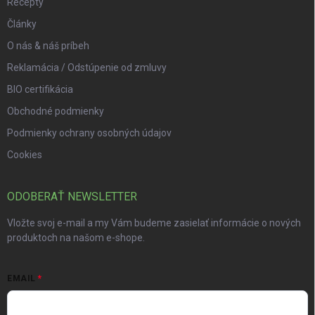
Recepty
Články
O nás & náš príbeh
Reklamácia / Odstúpenie od zmluvy
BIO certifikácia
Obchodné podmienky
Podmienky ochrany osobných údajov
Cookies
ODOBERAŤ NEWSLETTER
Vložte svoj e-mail a my Vám budeme zasielať informácie o nových
produktoch na našom e-shope.
EMAIL