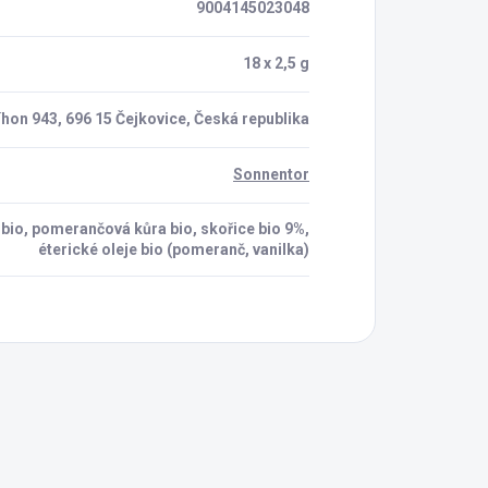
9004145023048
18 x 2,5 g
hon 943, 696 15 Čejkovice, Česká republika
Sonnentor
ek bio, pomerančová kůra bio, skořice bio 9%,
éterické oleje bio (pomeranč, vanilka)