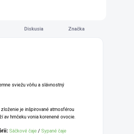
Diskusia
Značka
 jemne sviežu vôňu a slávnostný
 zloženie je inšpirované atmosférou
í av hrnčeku vonia korenené ovocie.
rii:
Sáčkové čaje
/
Sypané čaje