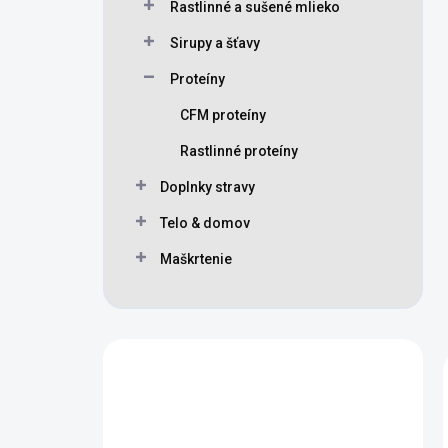
Rastlinné a sušené mlieko
Sirupy a šťavy
Proteíny
CFM proteíny
Rastlinné proteíny
Doplnky stravy
Telo & domov
Maškrtenie
Máte otázku?
Obráťte sa na nás.