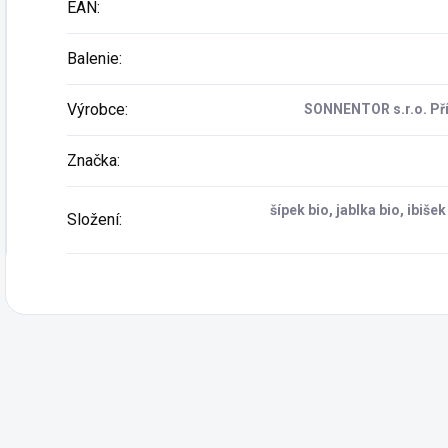
EAN
:
Balenie
:
Výrobce
:
SONNENTOR s.r.o. Pří
Značka
:
šípek bio, jablka bio, ibiš
Složení
: