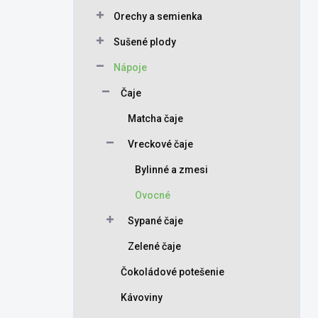
Orechy a semienka
Sušené plody
Nápoje
Čaje
Matcha čaje
Vreckové čaje
Bylinné a zmesi
Ovocné
Sypané čaje
Zelené čaje
Čokoládové potešenie
Kávoviny