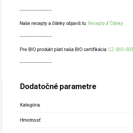
------------------
Naše recepty a články objavíš tu:
Recepty
/
Články
------------------
Pre BIO produkt platí naša BIO certifikácia:
CZ-BIO-00
------------------
Dodatočné parametre
Kategória
:
Hmotnosť
: