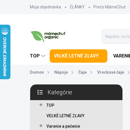
Prejsť na obsah
Moja objednávka
ČLÁNKY
Prečo MámeChuť
TOP
VEĽKÉ LETNÉ ZĽAVY
VARENI
Domov
Nápoje
Čaje
Vreckové čaje
Bočný panel
Kategórie
Preskočiť kategórie
TOP
VEĽKÉ LETNÉ ZĽAVY
Varenie a pečenie