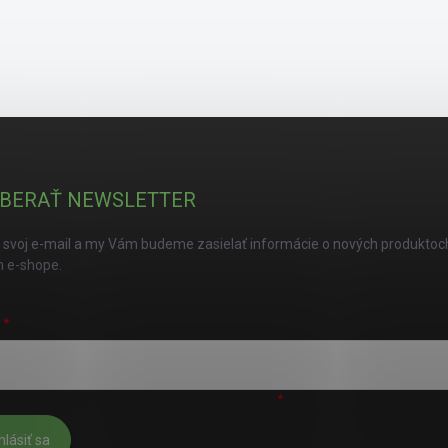
BERAŤ NEWSLETTER
 svoj e-mail a my Vám budeme zasielať informácie o nových produktoc
 e-shope.
L
úhlasím s
podmienkami ochrany osobných údajov
hlásiť sa