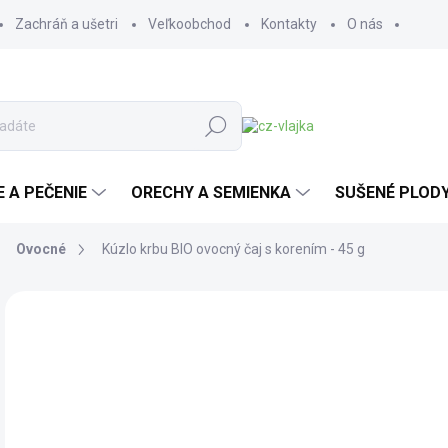
Zachráň a ušetri
Veľkoobchod
Kontakty
O nás
Hľadať
E A PEČENIE
ORECHY A SEMIENKA
SUŠENÉ PLOD
Ovocné
Kúzlo krbu BIO ovocný čaj s korením - 45 g
Neohodnotené
Podrobnosti hodnotenia
ZNAČKA:
SONNE
BIO
4,
3,7
Jedn
93,7