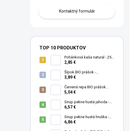
Kontaktný formulár
TOP 10 PRODUKTOV
Pohánková kaša natural - 250
g
2,85 €
Šípok BIO prášok -
MámeChuť
3,89 €
Červená repa BIO prášok
(cvikla) - MámeChuť
5,04 €
Sirup pekne hustá jahoda -
500 ml
6,57 €
Sirup pekne hustá hruška -
500 ml
6,86 €