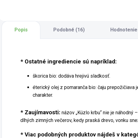
jemným nádychom
sviežu a mierne
vanilky. Kombinuje
pikantnú
starostlivo vybrané
kombináciu chutí,
sušené ovocie a
ktorá poteší nielen
byliny v
v chladných dňoch.
Popis
Podobné (16)
Hodnotenie
harmonickom
Harmonické
pomere, čím
zloženie ovocia,
vytvára sladko...
bylín a...
* Ostatné ingrediencie sú napríklad:
škorica bio: dodáva hrejivú sladkosť.
éterický olej z pomaranča bio: čaju prepožičiava
charakter.
* Zaujímavosti:
názov „Kúzlo krbu“ nie je náhodný –
dlhých zimných večerov, kedy praská drevo, vonku snež
* Viac podobných produktov nájdeš v kategó