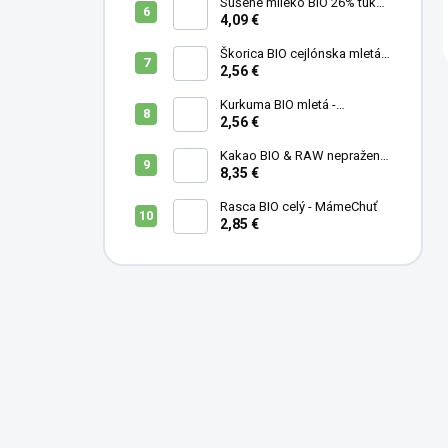
Sušené mlieko BIO 26% tuku -
MámeChuť
4,09 €
Škorica BIO cejlónska mletá -
MámeChuť
2,56 €
Kurkuma BIO mletá -
MámeChuť
2,56 €
Kakao BIO & RAW nepražené
- MámeChuť
8,35 €
Rasca BIO celý - MámeChuť
2,85 €