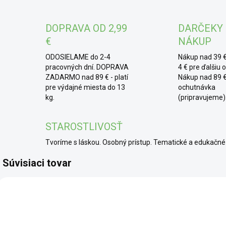
* 
DOPRAVA OD 2,99
DARČEKY
vodo
€
NÁKUP
rozv
zim
ODOSIELAME do 2-4
Nákup nad 39 €
stol
pracovných dní. DOPRAVA
4 € pre ďalšiu 
ZADARMO nad 89 € - platí
Nákup nad 89 €
s l
pre výdajné miesta do 13
ochutnávka
prip
kg.
(pripravujeme)
stud
chc
STAROSTLIVOSŤ
Tvoríme s láskou. Osobný prístup. Tematické a edukač
Súvisiaci tovar
BIO