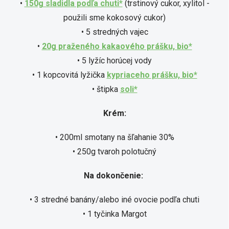
•
150g sladidla podľa chuti*
(trstinový cukor, xylitol -
použili sme kokosový cukor)
• 5 stredných vajec
•
20g praženého kakaového prášku, bio*
• 5 lyžíc horúcej vody
• 1 kopcovitá lyžička
kypriaceho prášku, bio*
• štipka
soli*
Krém:
• 200ml smotany na šľahanie 30%
• 250g tvaroh polotučný
Na dokončenie:
• 3 stredné banány/alebo iné ovocie podľa chuti
• 1 tyčinka Margot