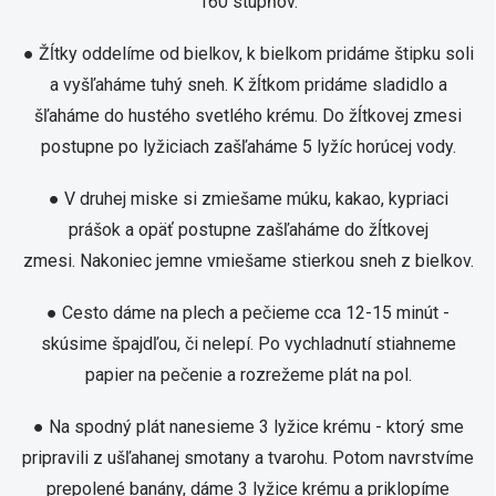
160 stupňov.
● Žĺtky oddelíme od bielkov, k bielkom pridáme štipku soli
a vyšľaháme tuhý sneh. K žĺtkom pridáme sladidlo a
šľaháme do hustého svetlého krému. Do žĺtkovej zmesi
postupne po lyžiciach zašľaháme 5 lyžíc horúcej vody
.
● V druhej miske si zmiešame múku, kakao, kypriaci
prášok a opäť postupne zašľaháme do žĺtkovej
zmesi. Nakoniec jemne vmiešame stierkou sneh z bielkov
.
● Cesto dáme na plech a pečieme cca 12-15 minút -
skúsime špajdľou, či nelepí. Po vychladnutí stiahneme
papier na pečenie a rozrežeme plát na pol
.
● Na spodný plát nanesieme 3 lyžice krému - ktorý sme
pripravili z ušľahanej smotany a tvarohu. Potom navrstvíme
prepolené banány, dáme 3 lyžice krému a priklopíme