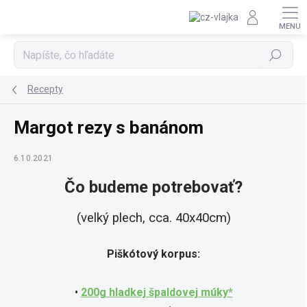
Prejsť na obsah
Hľadať
Recepty
Margot rezy s banánom
6.10.2021
Čo budeme potrebovať?
(
velký plech, cca. 40x40cm)
Piškótový korpus:
•
200g hladkej špaldovej múky*