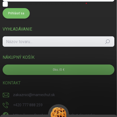
Súhlasím s
podmienkami ochrany osobných údajov
Prihlásiť sa
VYHĽADÁVANIE
Hľadať
NÁKUPNÝ KOŠÍK
0
ks /
0 €
KONTAKT
zakaznici
@
mamechut.sk
+420 777 888 259
https://www.facebook.com/mamechut.slovensko