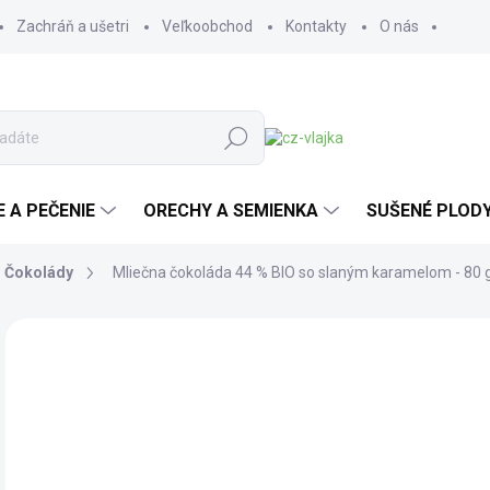
Zachráň a ušetri
Veľkoobchod
Kontakty
O nás
Hľadať
E A PEČENIE
ORECHY A SEMIENKA
SUŠENÉ PLOD
Čokolády
Mliečna čokoláda 44 % BIO so slaným karamelom - 80 
1 hodnotenie
Podrobnosti hodnotenia
ZNAČKA:
VIVANI
BIO
TOP
4,
3,9
Jedn
54,6