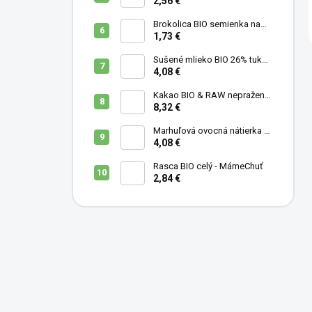
MámeChuť
2,56 €
Brokolica BIO semienka na
klíčenie - 10 g
1,73 €
Sušené mlieko BIO 26% tuku -
MámeChuť
4,08 €
Kakao BIO & RAW nepražené
- MámeChuť
8,32 €
Marhuľová ovocná nátierka s
levanduľou, mandľami a
4,08 €
medom - 200 ml
Rasca BIO celý - MámeChuť
2,84 €