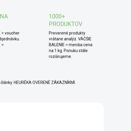
TIP od MámeChuť:
hodí sa ako elegantný doplnok
háru vína, ako malý rituál po dlhom dni, alebo ako
 NA
1000+
nečný darček pre niekoho, kto ocenia viac než len
PRODUKTOV
or a kakaové maslo.
 = voucher
Preverené produkty
objednávku.
vrátane analýz. VÄČŠIE
 =
BALENIE = menšia cena
na 1 kg. Ponuku stále
.
rozširujeme.
né články. HEURÉKA OVERENÉ ZÁKAZNÍKMI.
TOP
MÁMECHUŤ