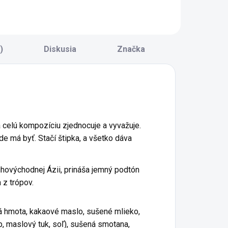
re všetkých, ktorí
krémovou
ilujú sladké
mliečnou
rechové
čokoládou. Ideálna
ombinácie.
na maškrtenie, ako
hrumkavé orechy
darček alebo k
)
Diskusia
Značka
 jemne maslovou
popoludňajšej
huťou sú pokryté...
káve. * Hlavné
ingrediencie: kešu...
á celú kompozíciu zjednocuje a vyvažuje.
de má byť. Stačí štipka, a všetko dáva
uhovýchodnej Ázii, prináša jemný podtón
 z trópov.
 hmota, kakaové maslo, sušené mlieko,
p, maslový tuk, soľ), sušená smotana,