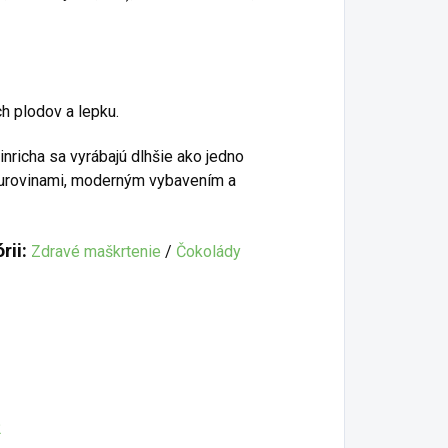
 plodov a lepku.
richa sa vyrábajú dlhšie ako jedno
 surovinami, moderným vybavením a
rii:
Zdravé maškrtenie
/
Čokolády
2