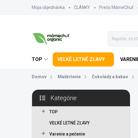
Prejsť na obsah
Moja objednávka
ČLÁNKY
Prečo MámeChuť
TOP
VEĽKÉ LETNÉ ZĽAVY
VARENI
Domov
Maškrtenie
Čokolády a kakao
Bočný panel
Kategórie
Preskočiť kategórie
TOP
VEĽKÉ LETNÉ ZĽAVY
Varenie a pečenie