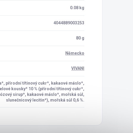
0.08 kg
4044889003253
80 g
Německo
VIVANI
, přírodní třtinový cukr*, kakaové máslo*,
lové kousky* 10 % (přírodní třtinový cukr*,
kózový sirup*, kakaové máslo*, mořská sůl,
slunečnicový lecitin*), mořská sůl 0,6 %.