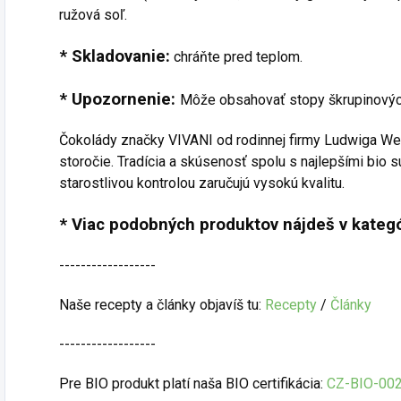
ružová soľ.
* Skladovanie:
chráňte pred teplom.
* Upozornenie:
Môže obsahovať stopy škrupinových
Čokolády značky VIVANI od rodinnej firmy Ludwiga Wein
storočie. Tradícia a skúsenosť spolu s najlepšími bio
starostlivou kontrolou zaručujú vysokú kvalitu.
* Viac podobných produktov nájdeš v kategó
------------------
Naše recepty a články objavíš tu:
Recepty
/
Články
------------------
Pre BIO produkt platí naša BIO certifikácia:
CZ-BIO-00