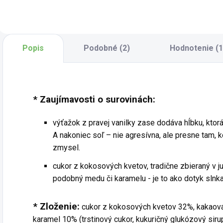
ponúka chuťový
kombináciou
p
zážitok, ktorý
jemne maslovej
m
poteší milovníkov
chuti a intenzívnej
o
kontrastu sladkého
čokoládovej
k
a orieškového.
sladkosti. Každý
C
Popis
Podobné (2)
Hodnotenie (1
Vďaka vysokému
orech je starostlivo
s
podielu kakaa má...
obalený do vrstvy
c
horkej...
* Zaujímavosti o surovinách:
výťažok z pravej vanilky zase dodáva hĺbku, ktor
A nakoniec soľ – nie agresívna, ale presne tam, k
zmysel.
cukor z kokosových kvetov, tradične zbieraný v j
podobný medu či karamelu - je to ako dotyk slnka
* Zloženie:
cukor z kokosových kvetov 32%, kakaová
karamel 10% (trstinový cukor, kukuričný glukózový siru