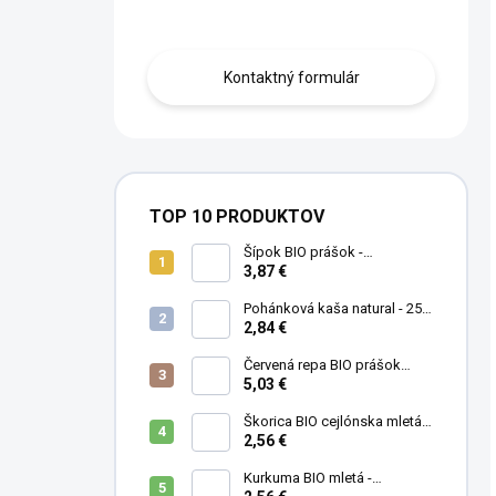
Obráťte sa na nás.
Kontaktný formulár
TOP 10 PRODUKTOV
Šípok BIO prášok -
MámeChuť
3,87 €
Pohánková kaša natural - 250
g
2,84 €
Červená repa BIO prášok
(cvikla) - MámeChuť
5,03 €
Škorica BIO cejlónska mletá -
MámeChuť
2,56 €
Kurkuma BIO mletá -