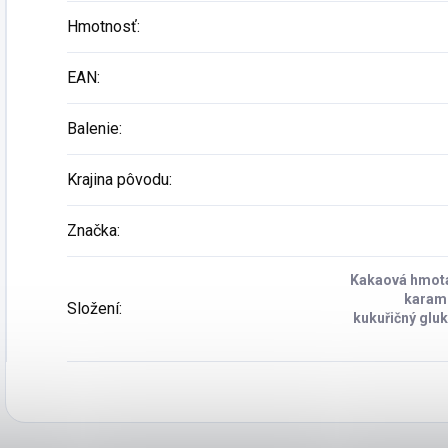
Hmotnosť
:
EAN
:
Balenie
:
Krajina pôvodu
:
Značka
:
Kakaová hmota*
karame
Složení
:
kukuřičný glu