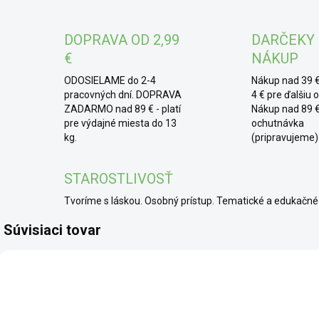
* 
k po
DOPRAVA OD 2,99
DARČEKY
jedi
€
NÁKUP
cuk
ODOSIELAME do 2-4
Nákup nad 39 €
pracovných dní. DOPRAVA
4 € pre ďalšiu 
ZADARMO nad 89 € - platí
Nákup nad 89 €
pre výdajné miesta do 13
ochutnávka
kg.
(pripravujeme)
STAROSTLIVOSŤ
Tvoríme s láskou. Osobný prístup. Tematické a edukač
Súvisiaci tovar