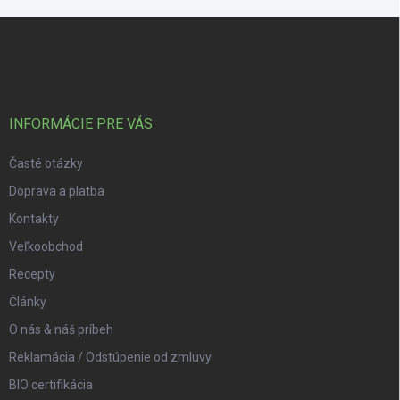
Zápätie
INFORMÁCIE PRE VÁS
Časté otázky
Doprava a platba
Kontakty
Veľkoobchod
Recepty
Články
O nás & náš príbeh
Reklamácia / Odstúpenie od zmluvy
BIO certifikácia