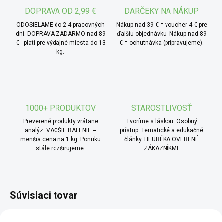
vrchol torte ako dekoráciu alebo je nasyp do domácej
DOPRAVA OD 2,99 €
DARČEKY NA NÁKUP
zmrzliny pre chrumkavé prekvapenie. Skvele sa hodí aj
ODOSIELAME do 2-4 pracovných
Nákup nad 39 € = voucher 4 € pre
ako sladký doplnok ku kávovým dezertom.
dní. DOPRAVA ZADARMO nad 89
ďalšiu objednávku. Nákup nad 89
€ - platí pre výdajné miesta do 13
€ = ochutnávka (pripravujeme).
kg.
1000+ PRODUKTOV
STAROSTLIVOSŤ
Preverené produkty vrátane
Tvoríme s láskou. Osobný
analýz. VÄČŠIE BALENIE =
prístup. Tematické a edukačné
menšia cena na 1 kg. Ponuku
články. HEURÉKA OVERENÉ
stále rozširujeme.
ZÁKAZNÍKMI.
Súvisiaci tovar
BIO
BIO