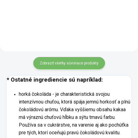
chrumkavosťou. V BIO kvalite,
tradičné stredomorské rastliny.
bez praženia a bez pridaného
Oceníte ho ako chutnú
cukru - len čistá chuť pravého
alternatívu kakaa, a to bez
kakaa. * Hlavné...
kofeínu a pridaného cukru. Má
jemne...
Zobraziť všetky súvisiace produkty
* Ostatné ingrediencie sú napríklad:
horká čokoláda - je charakteristická svojou
intenzívnou chuťou, ktorá spája jemnú horkosť a plnú
čokoládovú arómu. Vďaka vyššiemu obsahu kakaa
má výraznú chuťovú hĺbku a sýtu tmavú farbu.
Používa sa v cukrárstve, na varenie aj ako pochúťka
pre tých, ktorí oceňujú pravú čokoládovú kvalitu.