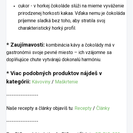
cukor - v horkej čokoláde slúži na mierne vyváženie
prirodzenej horkosti kakaa. Vďaka nemu je čokoláda
príjemne sladká bez toho, aby stratila svoj
charakteristický horký profil.
* Zaujímavosti:
kombinácia kávy a čokolády má v
gastronómii svoje pevné miesto – ich vzájomne sa
doplňujúce chute vytvárajú dokonalú harmóniu.
* Viac podobných produktov nájdeš v
kategórii:
Kávoviny
/
Maškrtenie
------------------
Naše recepty a články objavíš tu:
Recepty
/
Články
------------------