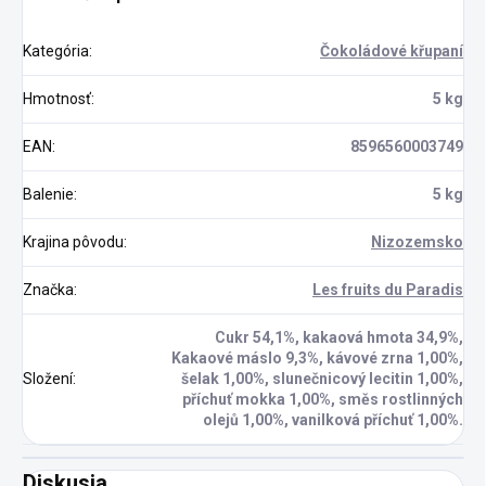
Kategória
:
Čokoládové křupaní
Hmotnosť
:
5 kg
EAN
:
8596560003749
Balenie
:
5 kg
Krajina pôvodu
:
Nizozemsko
Značka
:
Les fruits du Paradis
Cukr 54,1%, kakaová hmota 34,9%,
Kakaové máslo 9,3%, kávové zrna 1,00%,
Složení
:
šelak 1,00%, slunečnicový lecitin 1,00%,
příchuť mokka 1,00%, směs rostlinných
olejů 1,00%, vanilková příchuť 1,00%.
Diskusia