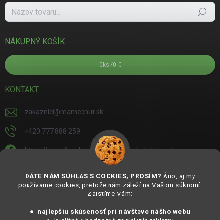
Hľadať
NÁKUPNÝ KOŠÍK
0
ks /
0 €
KONTAKT
zakaznici
@
mamechut.sk
+420 777 888 259
https://www.facebook.com/mamechut.slovensko
mamechut.slovensko
DÁTE NÁM SÚHLAS S COOKIES, PROSÍM?
Áno, aj my
používame cookies, pretože nám záleží na Vašom súkromí.
https://www.youtube.com/@mamechutczsk
Zaistíme Vám:
@mamechut.czsk
● najlepšiu skúsenosť pri návšteve nášho webu