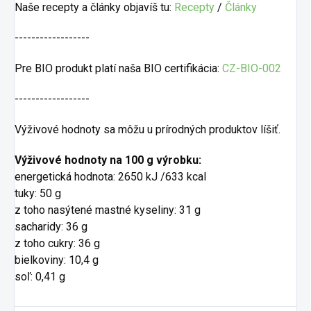
Naše recepty a články objavíš tu:
Recepty
/
Články
------------------
Pre BIO produkt platí naša BIO certifikácia:
CZ-BIO-002
------------------
Výživové hodnoty sa môžu u prírodných produktov líšiť.
Výživové hodnoty na 100 g výrobku:
energetická hodnota: 2650 kJ /633 kcal
tuky: 50 g
z toho nasýtené mastné kyseliny: 31 g
sacharidy: 36 g
z toho cukry: 36 g
bielkoviny: 10,4 g
soľ: 0,41 g