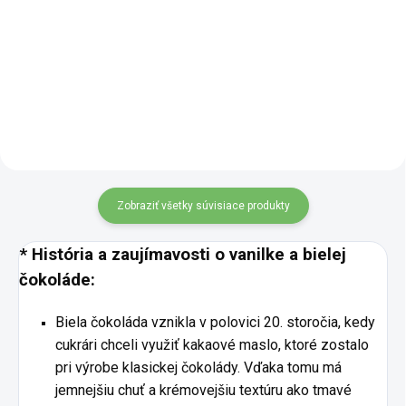
čučoriedkovou polevou sú
dokonalú kombináciu krémovej
jedinečnou pochúťkou pre
sladkosti a orechovej chuti. Táto
milovníkov sladko-ovocných
sladkosť zaujme svojou
kombinácií. Čučoriedkový
vyváženou štruktúrou –
nádych dodáva čokoláde...
maslové...
Zobraziť všetky súvisiace produkty
* História a zaujímavosti o vanilke a bielej
čokoláde:
Biela čokoláda vznikla v polovici 20. storočia, kedy
cukrári chceli využiť kakaové maslo, ktoré zostalo
pri výrobe klasickej čokolády. Vďaka tomu má
jemnejšiu chuť a krémovejšiu textúru ako tmavé