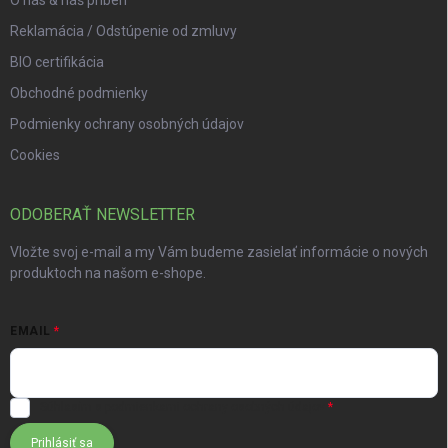
O nás & náš príbeh
Reklamácia / Odstúpenie od zmluvy
BIO certifikácia
Obchodné podmienky
Podmienky ochrany osobných údajov
Cookies
ODOBERAŤ NEWSLETTER
Vložte svoj e-mail a my Vám budeme zasielať informácie o nových
produktoch na našom e-shope.
EMAIL
Súhlasím s
podmienkami ochrany osobných údajov
Prihlásiť sa