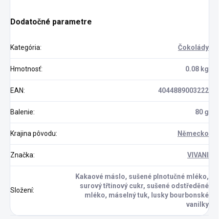
Dodatočné parametre
Kategória
:
Čokolády
Hmotnosť
:
0.08 kg
EAN
:
4044889003222
Balenie
:
80 g
Krajina pôvodu
:
Německo
Značka
:
VIVANI
Kakaové máslo, sušené plnotučné mléko,
surový třtinový cukr, sušené odstředěné
Složení
:
mléko, máselný tuk, lusky bourbonské
vanilky