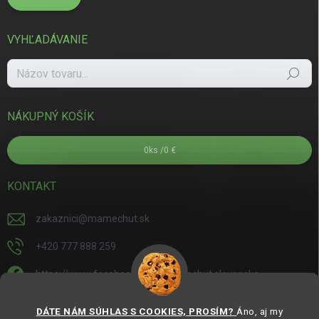
VYHĽADÁVANIE
Hľadať
NÁKUPNÝ KOŠÍK
0
ks /
0 €
KONTAKT
zakaznici
@
mamechut.sk
+420 777 888 259
https://www.facebook.com/mamechut.slovensko
mamechut.slovensko
DÁTE NÁM SÚHLAS S COOKIES, PROSÍM?
Áno, aj my