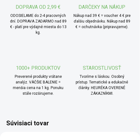
DOPRAVA OD 2,99 €
DARČEKY NA NÁKUP
ODOSIELAME do 2-4 pracovných
Nákup nad 39 € = voucher 4 € pre
dní. DOPRAVA ZADARMO nad 89
ďalšiu objednávku. Nákup nad 89
€ - platí pre výdajné miesta do 13
€ = ochutnávka (pripravujeme).
kg.
1000+ PRODUKTOV
STAROSTLIVOSŤ
Preverené produkty vrátane
Tvoríme s láskou. Osobný
analýz. VÄČŠIE BALENIE =
prístup. Tematické a edukačné
menšia cena na 1 kg. Ponuku
články. HEURÉKA OVERENÉ
stále rozširujeme.
ZÁKAZNÍKMI.
Súvisiaci tovar