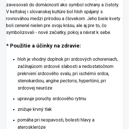
zavesovali do domácností ako symbol ochrany a čistoty.
V keltskej i slovanskej kultúre bol hloh spájaný s
rovnováhou medzi prírodou a človekom. Jeho biele kvety
boli cenené nielen pre svoju krásu, ale aj pre to, čo
symbolizovali - nové začiatky, pokoj a návrat k sebe.
* Použitie a účinky na zdravie:
hloh je vhodný doplnok pri srdcových ochoreniach,
začínajúcom srdcové slabosti a nedostatočnom
prekrvení srdcového svalu, pri ischémii srdca,
stenokardiou, angíne pectoris, hypertónii, pri
srdcovej neuróze
upravuje poruchy srdcového rytmu
znižuje krvný tlak
pomáha pri nespavosti, bolesti hlavy a
ateroskleróze