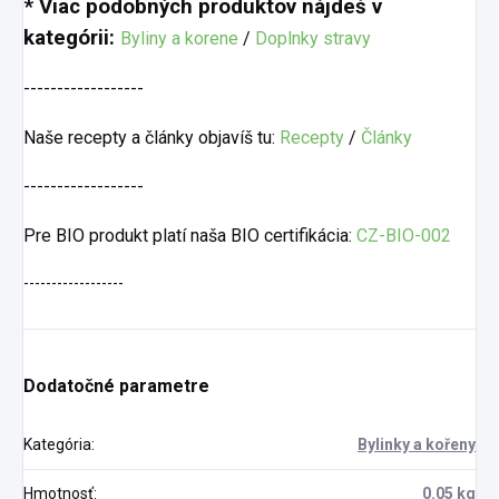
* Viac podobných produktov nájdeš v
kategórii:
Byliny a korene
/
Doplnky stravy
------------------
Naše recepty a články objavíš tu:
Recepty
/
Články
------------------
Pre BIO produkt platí naša BIO certifikácia:
CZ-BIO-002
------------------
Dodatočné parametre
Kategória
:
Bylinky a kořeny
Hmotnosť
:
0.05 kg