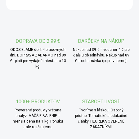
OPÝTAŤ SA
* TIP od MámeChuť:
priaznivo pôsobí na normálne
funkcie nervovej a obehovej sústavy, napomáha
zaspávaniu a má relaxačné účinky.
DOPRAVA OD 2,99 €
DARČEKY NA NÁKUP
ODOSIELAME do 2-4 pracovných
Nákup nad 39 € = voucher 4 € pre
dní. DOPRAVA ZADARMO nad 89
ďalšiu objednávku. Nákup nad 89
€ - platí pre výdajné miesta do 13
€ = ochutnávka (pripravujeme).
kg.
1000+ PRODUKTOV
STAROSTLIVOSŤ
Preverené produkty vrátane
Tvoríme s láskou. Osobný
analýz. VÄČŠIE BALENIE =
prístup. Tematické a edukačné
menšia cena na 1 kg. Ponuku
články. HEURÉKA OVERENÉ
stále rozširujeme.
ZÁKAZNÍKMI.