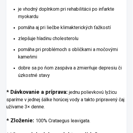
je vhodný doplnkom pri rehabilitácii po infarkte
myokardu
pomáha aj pri liečbe klimakterických ťažkostí
zlepšuje hladinu cholesterolu
pomáha pri problémoch s obličkami a močovými
kameňmi
dobre sa po ňom zaspáva a zmierňuje depresiu či
úzkostné stavy
* Dávkovanie a príprava:
jednu polievkovú lyžicu
sparíme v jednej šálke horúcej vody a takto pripravený čaj
užívame 3× denne.
* Zloženie:
100% Crataegus leavigata.