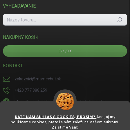
VYHĽADÁVANIE
Hľadať
NÁKUPNÝ KOŠÍK
0
ks /
0 €
KONTAKT
zakaznici
@
mamechut.sk
+420 777 888 259
https://www.facebook.com/mamechut.slovensko
mamechut.slovensko
DÁTE NÁM SÚHLAS S COOKIES, PROSÍM?
Áno, aj my
používame cookies, pretože nám záleží na Vašom súkromí.
https://www.youtube.com/@mamechutczsk
Zaistíme Vám: