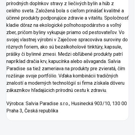
prírodných doplnkov stravy z liečivých bylín a húb z
celého sveta. Založená bola s cieľom prinášať kvalitné a
účinné produkty podporujúce zdravie a vitalitu. Spoločnosť
kladie dôraz na ekologické poľnohospodárstvo a voľný
zber, pričom byliny vykupuje priamo od pestovateľov. Vo
svojej vlastnej výrobni v Zaječove spracováva suroviny do
rôznych foriem, ako sú bezalkoholové tinktúry, kapsule,
prášky či bylinné zmesi. Medzi obľúbené produkty patrí
napríklad dračia krv, kapucínka alebo ašvaganda. Salvia
Paradise sa tiež zameriava na produkty pre zvieratá, čím
rozširuje svoje portfólio. Vďaka kombinácii tradičných
znalostí a moderných technológií si firma získala dôveru
zákazníkov hľadajúcich prírodnú cestu k zdraviu.
Výrobca:
Salvia Paradise s.r.o., Husinecká 903/10, 130 00
Praha 3, Česká republika