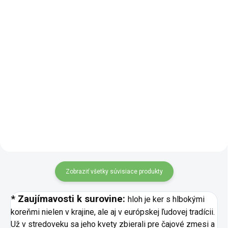
Jednotková cena:
258,80 € / 1 l
Do košíka
Do košíka
Výživový doplnok. Tinktúra
Jelenie sila posilňuje Shen Yang
Výživový doplnok.
(Yang Ľadvin) s akcentom na
Tinktúra Prečistenie
ľudskú sexualitu. Výrazne
sýpky podporuje trávenie a chuť
podporuje libido a sexuálne
do jedla. Polovica bylín posilňuje
funkcie. Tinktúra je zameraná...
Pi (slezina), ktorá dáva silu
tráviacemu...
Zobraziť všetky súvisiace produkty
* Zaujímavosti k surovine:
hloh je ker s hlbokými
koreňmi nielen v krajine, ale aj v európskej ľudovej tradícii.
Už v stredoveku sa jeho kvety zbierali pre čajové zmesi a