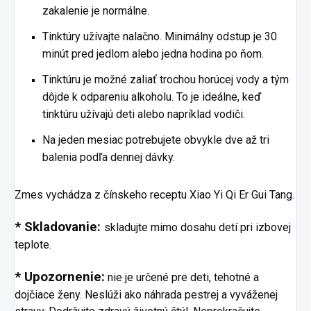
zakalenie je normálne.
Tinktúry užívajte nalačno. Minimálny odstup je 30
minút pred jedlom alebo jedna hodina po ňom.
Tinktúru je možné zaliať trochou horúcej vody a tým
dôjde k odpareniu alkoholu. To je ideálne, keď
tinktúru užívajú deti alebo napríklad vodiči.
Na jeden mesiac potrebujete obvykle dve až tri
balenia podľa dennej dávky.
Zmes vychádza z čínskeho receptu Xiao Yi Qi Er Gui Tang.
* Skladovanie:
skladujte mimo dosahu detí pri izbovej
teplote.
* Upozornenie:
nie je určené pre deti, tehotné a
dojčiace ženy. Neslúži ako náhrada pestrej a vyváženej