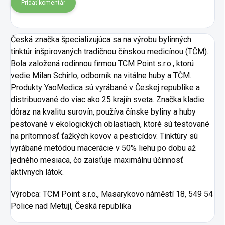
Pridať komentár
Česká značka špecializujúca sa na výrobu bylinných
tinktúr inšpirovaných tradičnou čínskou medicínou (TČM).
Bola založená rodinnou firmou TCM Point s.r.o., ktorú
vedie Milan Schirlo, odborník na vitálne huby a TČM.
Produkty YaoMedica sú vyrábané v Českej republike a
distribuované do viac ako 25 krajín sveta. Značka kladie
dôraz na kvalitu surovín, používa čínske byliny a huby
pestované v ekologických oblastiach, ktoré sú testované
na prítomnosť ťažkých kovov a pesticídov. Tinktúry sú
vyrábané metódou macerácie v 50% liehu po dobu až
jedného mesiaca, čo zaisťuje maximálnu účinnosť
aktívnych látok.
Výrobca:
TCM Point s.r.o., Masarykovo náměstí 18, 549 54
Police nad Metují, Česká republika