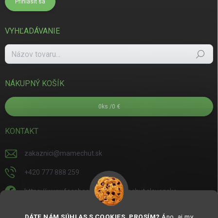
Prihlásiť sa
VYHĽADÁVANIE
Hľadať
NÁKUPNÝ KOŠÍK
0
ks /
0 €
KONTAKT
zakaznici
@
mamechut.sk
+420 777 888 259
https://www.facebook.com/mamechut.slovensko
mamechut.slovensko
DÁTE NÁM SÚHLAS S COOKIES, PROSÍM?
Áno, aj my