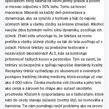
špeciálnom stroji nadrtia na veľmi jemný prášok a potom
si mesiac odpočinú v 50% liehu. Tomu sa hovorí
macerácia. Macerát sa každý deň premiešava a
dynamizuje, aby sa vylúčilo z byliniek a húb čo najviac
účinných látok a všetky zložky sa krásne zmiešali. Alkohol
navyše dáva bylinkám veľmi silnú dynamiku, zosilňuje ich
účinok. Efekt ešte umocňuje to, že tinktúra sa rovno
prehĺta a všetky účinné zložky sa tak do tela uvoľňujú už v
ústach. Hotové tinktúry sú priebežne testované v
nezávislých laboratóriách ALS, kde sa kontroluje
prítomnosť ťažkých kovov a pesticídov. Tým sa zaistí, že
tinktúry sú bezpečné a spĺňajú najvyššie štandardy kvality.
Receptúry tinktúr vychádzajú zo skúseností a overených
postupov tradičnej čínskej medicíny, ktorá existuje už viac
ako 4 000 rokov. Čínska medicína vidí človeka a jeho telo
ako celok a zároveň ho chápe ako súčasť okolitého
prostredia. Kľúčom k vysporiadaniu sa s ťažkosťami, ktoré
nám do cesty stavajú súčasný životný štýl, sú rovnováha a
harmónia. Tie nám pomáhajú riešiť problémy ako na úrovni