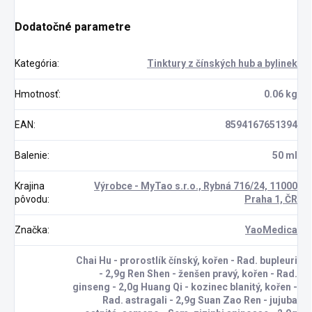
Dodatočné parametre
Kategória
:
Tinktury z čínských hub a bylinek
Hmotnosť
:
0.06 kg
EAN
:
8594167651394
Balenie
:
50 ml
Krajina
Výrobce - MyTao s.r.o., Rybná 716/24, 11000
pôvodu
:
Praha 1, ČR
Značka
:
YaoMedica
Chai Hu - prorostlík čínský, kořen - Rad. bupleuri
- 2,9g Ren Shen - ženšen pravý, kořen - Rad.
ginseng - 2,0g Huang Qi - kozinec blanitý, kořen -
Rad. astragali - 2,9g Suan Zao Ren - jujuba