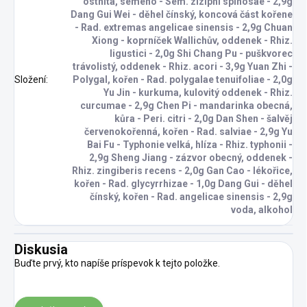
ostnitá, semeno - Sem. ziziphi spinosae - 2,9g
Dang Gui Wei - děhel čínský, koncová část kořene
- Rad. extremas angelicae sinensis - 2,9g Chuan
Xiong - koprníček Wallichův, oddenek - Rhiz.
ligustici - 2,0g Shi Chang Pu - puškvorec
trávolistý, oddenek - Rhiz. acori - 3,9g Yuan Zhi -
Složení
:
Polygal, kořen - Rad. polygalae tenuifoliae - 2,0g
Yu Jin - kurkuma, kulovitý oddenek - Rhiz.
curcumae - 2,9g Chen Pi - mandarinka obecná,
kůra - Peri. citri - 2,0g Dan Shen - šalvěj
červenokořenná, kořen - Rad. salviae - 2,9g Yu
Bai Fu - Typhonie velká, hlíza - Rhiz. typhonii -
2,9g Sheng Jiang - zázvor obecný, oddenek -
Rhiz. zingiberis recens - 2,0g Gan Cao - lékořice,
kořen - Rad. glycyrrhizae - 1,0g Dang Gui - děhel
čínský, kořen - Rad. angelicae sinensis - 2,9g
voda, alkohol
Diskusia
Buďte prvý, kto napíše príspevok k tejto položke.