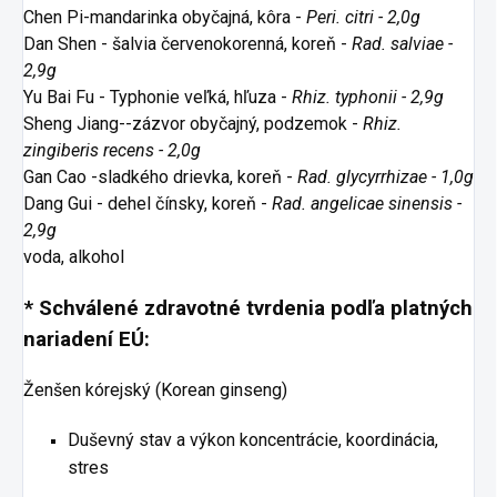
Chen Pi-mandarinka obyčajná, kôra -
Peri. citri - 2,0g
Dan Shen - šalvia červenokorenná, koreň -
Rad. salviae -
2,9g
Yu Bai Fu - Typhonie veľká, hľuza -
Rhiz. typhonii - 2,9g
Sheng Jiang--zázvor obyčajný, podzemok -
Rhiz.
zingiberis recens - 2,0g
Gan Cao -sladkého drievka, koreň -
Rad. glycyrrhizae - 1,0g
Dang Gui - dehel čínsky, koreň -
Rad. angelicae sinensis -
2,9g
voda, alkohol
* Schválené zdravotné tvrdenia podľa platných
nariadení EÚ:
Ženšen kórejský (Korean ginseng)
Duševný stav a výkon koncentrácie, koordinácia,
stres