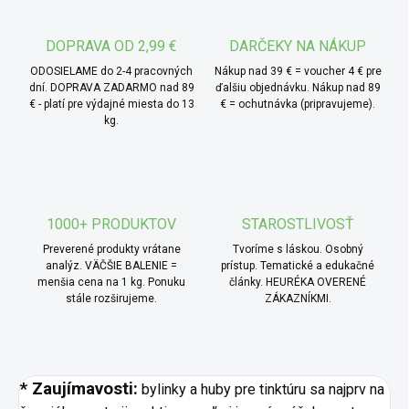
* TIP od MámeChuť:
mozgový reštart po náročnom
dni - nakvapkaj si 30 kvapiek do malého hrnčeka teplej
DOPRAVA OD 2,99 €
DARČEKY NA NÁKUP
vody (cca 50-60 ° C) - nepridávaj vriacu vodu, alkohol by
ODOSIELAME do 2-4 pracovných
Nákup nad 39 € = voucher 4 € pre
sa zbytočne odparil. Pomaly popíjaj po malých dúškoch,
dní. DOPRAVA ZADARMO nad 89
ďalšiu objednávku. Nákup nad 89
€ - platí pre výdajné miesta do 13
€ = ochutnávka (pripravujeme).
ideálne pri pokojnej hudbe alebo meditácii. Funguje
kg.
výborne na upokojenie mysle a uvoľnenie napätia.
1000+ PRODUKTOV
STAROSTLIVOSŤ
Preverené produkty vrátane
Tvoríme s láskou. Osobný
analýz. VÄČŠIE BALENIE =
prístup. Tematické a edukačné
menšia cena na 1 kg. Ponuku
články. HEURÉKA OVERENÉ
stále rozširujeme.
ZÁKAZNÍKMI.
* Zaujímavosti:
bylinky a huby pre tinktúru sa najprv na