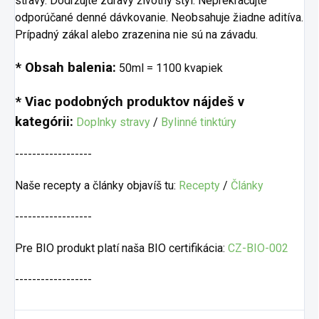
stravy. Dodržujte zdravý životný štýl. Neprekračujte
odporúčané denné dávkovanie. Neobsahuje žiadne aditíva.
Prípadný zákal alebo zrazenina nie sú na závadu.
* Obsah balenia:
50ml = 1100 kvapiek
* Viac podobných produktov nájdeš v
kategórii:
Doplnky stravy
/
Bylinné tinktúry
------------------
Naše recepty a články objavíš tu:
Recepty
/
Články
------------------
Pre BIO produkt platí naša BIO certifikácia:
CZ-BIO-002
------------------