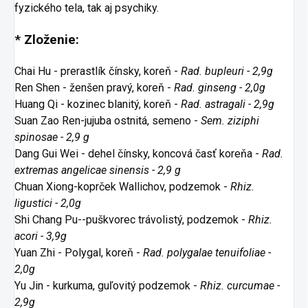
fyzického tela, tak aj psychiky.
* Zloženie:
Chai Hu - prerastlík čínsky, koreň -
Rad. bupleuri - 2,9g
Ren Shen - ženšen pravý, koreň -
Rad. ginseng - 2,0g
Huang Qi - kozinec blanitý, koreň -
Rad. astragali - 2,9g
Suan Zao Ren-jujuba ostnitá, semeno -
Sem. ziziphi
spinosae - 2,9 g
Dang Gui Wei - dehel čínsky, koncová časť koreňa -
Rad.
extremas angelicae sinensis - 2,9 g
Chuan Xiong-koprček Wallichov, podzemok -
Rhiz.
ligustici - 2,0g
Shi Chang Pu--puškvorec trávolistý, podzemok -
Rhiz.
acori - 3,9g
Yuan Zhi - Polygal, koreň -
Rad. polygalae tenuifoliae -
2,0g
Yu Jin - kurkuma, guľovitý podzemok -
Rhiz. curcumae -
2,9g