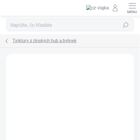
Prejsť na obsah
Hľadať
Tinktury z čínských hub a bylinek
Podrobnosti hodnotenia
Neohodnotené
ZNAČKA:
YAOMEDICA
SCD