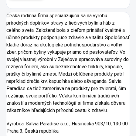
Česká rodinná firma špecializujúca sa na výrobu
prírodných doplnkov stravy z liečivých bylín a húb z
celého sveta. Založená bola s cieľom prinášať kvalitné a
účinné produkty podporujúce zdravie a vitalitu. Spoločnosť
kladie dôraz na ekologické poľnohospodárstvo a voľný
zber, pričom byliny vykupuje priamo od pestovateľov. Vo
svojej vlastnej výrobni v Zaječove spracováva suroviny do
rôznych foriem, ako sú bezalkoholové tinktúry, kapsule,
prášky či bylinné zmesi. Medzi obľúbené produkty patrí
napríklad dračia krv, kapucínka alebo ašvaganda. Salvia
Paradise sa tiež zameriava na produkty pre zvieratá, čím
rozširuje svoje portfólio. Vďaka kombinácii tradičných
znalostí a moderných technológií si firma získala dôveru
zákazníkov hľadajúcich prírodnú cestu k zdraviu.
Výrobca:
Salvia Paradise s.r.o., Husinecká 903/10, 130 00
Praha 3, Česká republika