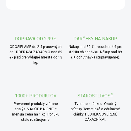
OPÝTAŤ SA
* TIP od MámeChuť:
nasypte ho do horúcej vody a
vytvorte si delikátny nálev s jemne medovými tónmi.
Využite ho aj ako ingredienciu do domácich sirupov,
marmelád, limonád či dezertov, kde dodá nezameniteľný
prírodný nádych a jemnosť. Perfektne sa hodí aj na
DOPRAVA OD 2,99 €
DARČEKY NA NÁKUP
experimentovanie – skúste ho pridať do cesta na
ODOSIELAME do 2-4 pracovných
Nákup nad 39 € = voucher 4 € pre
palacinky, domáce zmrzliny alebo napríklad ako voňavý
dní. DOPRAVA ZADARMO nad 89
ďalšiu objednávku. Nákup nad 89
€ - platí pre výdajné miesta do 13
€ = ochutnávka (pripravujeme).
akcent do koláčov.
kg.
1000+ PRODUKTOV
STAROSTLIVOSŤ
Preverené produkty vrátane
Tvoríme s láskou. Osobný
analýz. VÄČŠIE BALENIE =
prístup. Tematické a edukačné
menšia cena na 1 kg. Ponuku
články. HEURÉKA OVERENÉ
stále rozširujeme.
ZÁKAZNÍKMI.