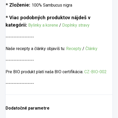
* Zloženie:
100% Sambucus nigra
* Viac podobných produktov nájdeš v
kategórii:
Bylinky a korene
/
Doplnky stravy
------------------
Naše recepty a články objavíš tu:
Recepty
/
Články
------------------
Pre BIO produkt platí naša BIO certifikácia:
CZ-BIO-002
------------------
Dodatočné parametre