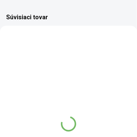
Súvisiaci tovar
SKLADEM
SKLADEM
(1 KS)
(1 KS)
Burácanie hory -
Nefritový závoj -
tinktúra z čínskych
tinktúra z čínskych
byliniek - 50 ml
byliniek - 50 ml
12,94 €
12,94 €
10,69 € bez DPH
10,69 € bez DPH