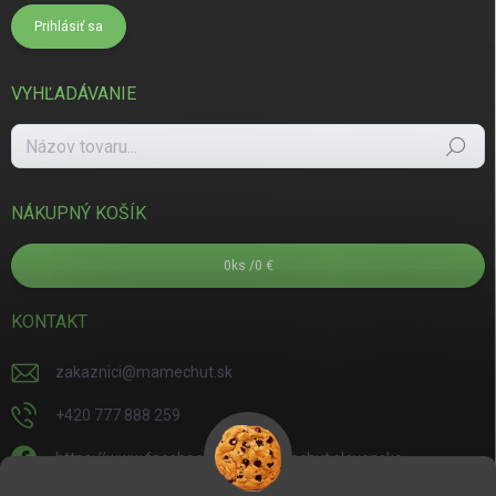
Prihlásiť sa
VYHĽADÁVANIE
Hľadať
NÁKUPNÝ KOŠÍK
0
ks /
0 €
KONTAKT
zakaznici
@
mamechut.sk
+420 777 888 259
https://www.facebook.com/mamechut.slovensko