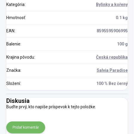
Kategória
:
Bylinky a kořeny
Hmotnosť
:
0.1 kg
EAN
:
8595595906995
Balenie
:
100 g
Krajina pôvodu
:
Česká republika
Značka
:
Salvia Paradise
Složení
:
100 % Bez černý
Diskusia
Buďte prvý, kto napíše príspevok k tejto položke.
Pridať komentár