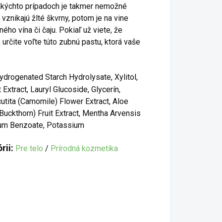
V takýchto prípadoch je takmer nemožné
vznikajú žlté škvrny, potom je na vine
ého vína či čaju. Pokiaľ už viete, že
určite voľte túto zubnú pastu, ktorá vaše
ydrogenated Starch Hydrolysate, Xylitol,
Extract, Lauryl Glucoside, Glycerín,
utita (Camomile) Flower Extract, Aloe
ckthorn) Fruit Extract, Mentha Arvensis
dium Benzoate, Potassium
rii:
Pre telo
/
Prírodná kozmetika