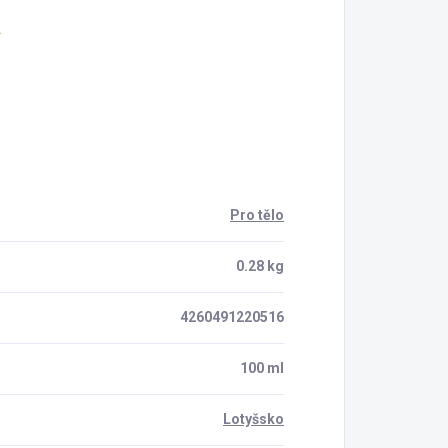
2
Pro tělo
0.28 kg
4260491220516
100 ml
Lotyšsko