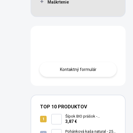
Maškrtenie
Máte otázku?
Obráťte sa na nás.
Kontaktný formulár
TOP 10 PRODUKTOV
Šípok BIO prášok -
MámeChuť
3,87 €
Pohánková kaša natural - 250