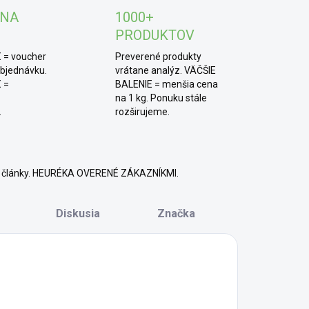
 parfumačná zložka. Ananás obsahuje jeden z
 NA
1000+
činnejších enzýmov, a to bromelaín, ktorý má
PRODUKTOV
opnosť znižovať kožné zápaly.
 = voucher
Preverené produkty
TIP od MámeChuť:
jednoducho naberte malé
objednávku.
vrátane analýz. VÄČŠIE
 =
BALENIE = menšia cena
žstvo pasty pomocou priloženej drevenej
na 1 kg. Ponuku stále
htličky a naneste ho na zubnú kefku. Čistite zuby
.
rozširujeme.
adne 2 minúty a potom vypláchnite.
né články. HEURÉKA OVERENÉ ZÁKAZNÍKMI.
Diskusia
Značka