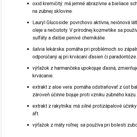
oxid kremičitý: má jemné abrazívne a bieliace sch
na zubnej sklovine.
Lauryl Glucoside: povrchovo aktívna, neiónová lá
oleje a nečistoty. V prírodnej kozmetike sa použí
sulfáty a ďalšie penivé chemikálie.
šalvia lekárska: pomáha pri problémoch so zápalmi
odporúčaný aj pri krvácaní ďasien či paradontóze.
výťažok z harmančeka upokojuje ďasná, zmierňuj
krvácanie.
extrakt z aloe vera: pomáha odstraňovať z úst ba
zároveň účinne bojuje proti vzniku zubného kazu.
extrakt z rakytníka: má silné protizápalové účinky
áft.
výťažok z mäty roľnej: sa používa pri bolesti zub