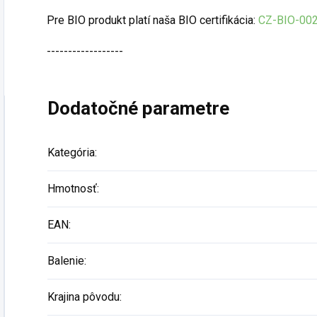
Pre BIO produkt platí naša BIO certifikácia:
CZ-BIO-00
------------------
Dodatočné parametre
Kategória
:
Hmotnosť
:
EAN
:
Balenie
:
Krajina pôvodu
: