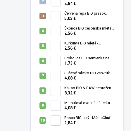
g
2,84 €
Červená repa BIO prášok
(cvikla) - MámeChuť
5,03 €
Škorica BIO cejlónska mletá -
MámeChuť
2,56 €
Kurkuma BIO mletá -
MámeChuť
2,56 €
Brokolica BIO semienka na
klíčenie - 10 g
1,73 €
Sušené mlieko BIO 26% tuku -
MámeChuť
4,08 €
Kakao BIO & RAW nepražené
- MámeChuť
8,32 €
Marhuľová ovocná nátierka s
levanduľou, mandľami a
4,08 €
medom - 200 ml
Rasca BIO celý - MámeChuť
2,84 €