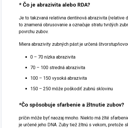
* Čo je abrazivita alebo RDA?
Je to takzvaná relatívna dentínová abrazivita (relative
to znamená obrusovanie a označuje stratu tvrdých zub
povrchu zubov.
Miera abrazivity zubných pást je určená štvorstupňovo
0 – 70 nízka abrazivita
70 – 100 stredná abrazivita
100 – 150 vysoká abrazivita
150 – 250 môže poškodiť zubnú sklovinu
*Čo spôsobuje sfarbenie a žltnutie zubov?
príčin môže byť naozaj mnoho. Niekto má žlté sfarbeni
je určené jeho DNA. Zuby tiež žltnú s vekom, pretože 