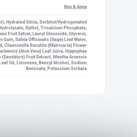
Ben & Anna
r), Hydrated Silica, Sorbitol/Hydrogenated
Hydrolysate, Xylitol, Tricalcium Phosphate,
us Fruit Extrat, Lauryl Glucoside, Glycerin,
 Gum, Salvia Officinalis (Sage) Leaf Water,
id, Chamomille Recutita (Matricaria) Flower
Barbensis (Aloe Vera) Leaf Juice, Hippophae
(Sanddorn) Fruit Extract, Mentha Arvensis
Leaf Oil, Limonene, Benzyl Alcohol, Sodium
Benzoate, Potassium Sorbate