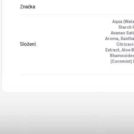
Značka
:
Aqua (Wate
Starch 
Ananas Sativ
Aroma, Xanthan
Složení
:
Citricac
Extract, Aloe 
Rhamnoides 
(Cornmint) 