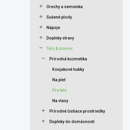
Orechy a semienka
Sušené plody
Nápoje
Doplnky stravy
Telo & domov
Prírodná kozmetika
Konjakové hubky
Na pleť
Pre telo
Na vlasy
Prírodné čistiace prostriedky
Doplnky do domácnosti