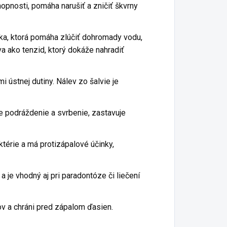
opnosti, pomáha narušiť a zničiť škvrny
tka, ktorá pomáha zlúčiť dohromady vodu,
va ako tenzid, ktorý dokáže nahradiť
 ústnej dutiny. Nálev zo šalvie je
e podráždenie a svrbenie, zastavuje
ktérie a má protizápalové účinky,
 a je vhodný aj pri paradontóze či liečení
ov a chráni pred zápalom ďasien.