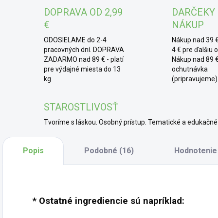
ako
DOPRAVA OD 2,99
DARČEKY
najú
€
NÁKUP
sch
ODOSIELAME do 2-4
Nákup nad 39 €
* 
pracovných dní. DOPRAVA
4 € pre ďalšiu 
ZADARMO nad 89 € - platí
Nákup nad 89 €
mno
pre výdajné miesta do 13
ochutnávka
špac
kg.
(pripravujeme)
dôkl
STAROSTLIVOSŤ
Tvoríme s láskou. Osobný prístup. Tematické a edukač
Popis
Podobné (16)
Hodnotenie
* Ostatné ingrediencie sú napríklad: