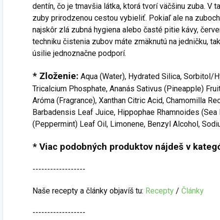
dentín, čo je tmavšia látka, ktorá tvorí väčšinu zuba. 
zuby prirodzenou cestou vybieliť. Pokiaľ ale na zuboch 
najskôr zlá zubná hygiena alebo časté pitie kávy, červen
techniku čistenia zubov máte zmäknutú na jedničku, tak 
úsilie jednoznačne podporí.
* Zloženie:
Aqua (Water), Hydrated Silica, Sorbitol/H
Tricalcium Phosphate, Ananás Sativus (Pineapple) Fruit 
Aróma (Fragrance), Xanthan Citric Acid, Chamomilla Rec
Barbadensis Leaf Juice, Hippophae Rhamnoides (Sea Bu
(Peppermint) Leaf Oil, Limonene, Benzyl Alcohol, So
* Viac podobných produktov nájdeš v kategó
------------------
Naše recepty a články objavíš tu:
Recepty
/
Články
------------------