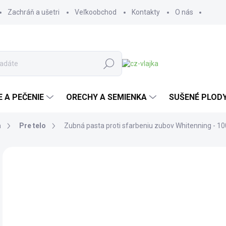
Zachráň a ušetri
Veľkoobchod
Kontakty
O nás
Hľadať
E A PEČENIE
ORECHY A SEMIENKA
SUŠENÉ PLOD
a
Pre telo
Zubná pasta proti sfarbeniu zubov Whitenning - 10
Neohodnotené
Podrobnosti hodnotenia
ZNAČKA:
BEN & 
9,
7,9
Jedn
95,60
SK