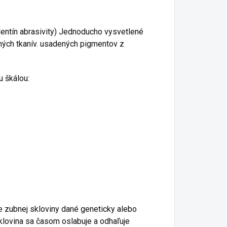
 dentín abrasivity) Jednoducho vysvetlené
ných tkanív. usadených pigmentov z
u škálou:
e zubnej skloviny dané geneticky alebo
sklovina sa časom oslabuje a odhaľuje