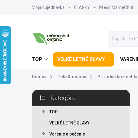
Prejsť na obsah
Moja objednávka
ČLÁNKY
Prečo MámeChuť
TOP
VEĽKÉ LETNÉ ZĽAVY
VARENI
Domov
Telo & domov
Prírodná kozmetik
Bočný panel
Kategórie
Preskočiť kategórie
TOP
VEĽKÉ LETNÉ ZĽAVY
Varenie a pečenie