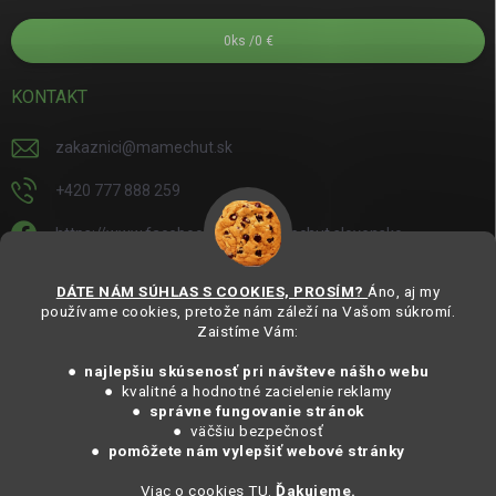
0
ks /
0 €
KONTAKT
zakaznici
@
mamechut.sk
+420 777 888 259
https://www.facebook.com/mamechut.slovensko
mamechut.slovensko
DÁTE NÁM SÚHLAS S COOKIES, PROSÍM?
Áno, aj my
používame cookies, pretože nám záleží na Vašom súkromí.
https://www.youtube.com/@mamechutczsk
Zaistíme Vám:
@mamechut.czsk
● najlepšiu skúsenosť pri návšteve nášho webu
● kvalitné a hodnotné zacielenie reklamy
●
správne fungovanie stránok
Copyright 2025
MámeChuť Organic
. Všechna práva vyhrazena.
● väčšiu bezpečnosť
Vytvořil Shoptet
● pomôžete nám vylepšiť webové stránky
Viac o cookies TU.
Ďakujeme.