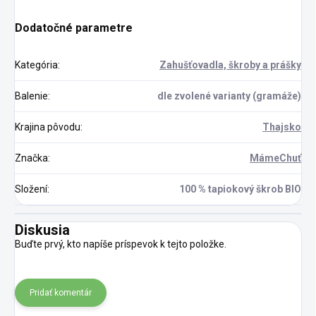
Dodatočné parametre
Kategória
:
Zahušťovadla, škroby a prášky
Balenie
:
dle zvolené varianty (gramáže)
Krajina pôvodu
:
Thajsko
Značka
:
MámeChuť
Složení
:
100 % tapiokový škrob BIO
Diskusia
Buďte prvý, kto napíše príspevok k tejto položke.
Pridať komentár