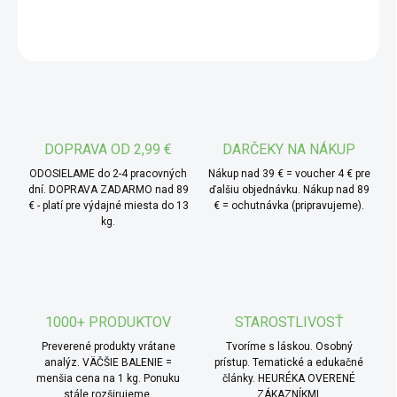
do sladkých i slaných receptů, aniž by ovlivnil jejich
výslednou chuť. Při použití v kuchyni pomáhá vytvořit
OPÝTAŤ SA
hladkou a soudržnou strukturu.
* TIP od MámeChuť:
rozmíchejte lžičku tapiokového
škrobu v troše studené vody a přidejte do omáčky na
závěr vaření. Krátce povařte a omáčka získá hladší a hustší
DOPRAVA OD 2,99 €
DARČEKY NA NÁKUP
konzistenci bez hrudek.
ODOSIELAME do 2-4 pracovných
Nákup nad 39 € = voucher 4 € pre
dní. DOPRAVA ZADARMO nad 89
ďalšiu objednávku. Nákup nad 89
€ - platí pre výdajné miesta do 13
€ = ochutnávka (pripravujeme).
kg.
1000+ PRODUKTOV
STAROSTLIVOSŤ
Preverené produkty vrátane
Tvoríme s láskou. Osobný
analýz. VÄČŠIE BALENIE =
prístup. Tematické a edukačné
menšia cena na 1 kg. Ponuku
články. HEURÉKA OVERENÉ
stále rozširujeme.
ZÁKAZNÍKMI.