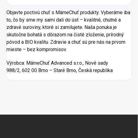
Objavte poctivú chuť s MámeChuť produkty. Vyberáme iba
to, čo by sme my sami dali do úst – kvalitné, chutné a
zdravé suroviny, ktoré si zamilujete. Naša ponuka je
skutočne bohatá s dôrazom na čisté zloženie, prírodný
pôvod a BIO kvalitu. Zdravie a chuť sú pre nás na prvom
mieste – bez kompromisov.
Výrobca:
MámeChuť Advanced s.r.o., Nové sady
988/2, 602 00 Brno – Staré Brno, Česká republika
Zápätie