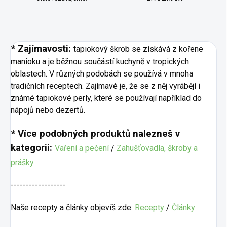
* Zajímavosti:
t
apiokový škrob se získává z kořene
manioku a je běžnou součástí kuchyně v tropických
oblastech. V různých podobách se používá v mnoha
tradičních receptech. Zajímavé je, že se z něj vyrábějí i
známé tapiokové perly, které se používají například do
nápojů nebo dezertů.
* Více podobných produktů nalezneš v
kategorii:
Vaření a pečení
/
Zahušťovadla, škroby a
prášky
------------------
Naše recepty a články objevíš zde:
Recepty
/
Články