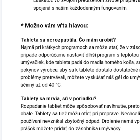
Láskatož vo svojom predĺženom živote prispieva 
spojená s naším každodenným fungovaním.
* Možno vám vŕta hlavou:
Tableta sa nerozpustila. Čo mám urobiť?
Najmä pri krátkych programoch sa môže stať, že v záso
prípade odporúčame nastaviť dlhší program s teplotou
umývačiek, kde tableta padá do madla horného koša, sa 
pokynov výrobcu, aby sa k tablete dostalo dostatočné
problémy pretrvávali, môžete vyskúšať náš gél do umýva
účinný už od 40 °C.
Tablety sa mrvia, sú v poriadku?
Rozpadanie tabliet môže spôsobovať navlhnutie, preto
obale. Tablety sa tiež môžu otĺcť pri preprave. Nechceli 
používaní nevznikal zbytočný odpad. Drolenie nemá vpl
prášok môžete pridať do zásobníka umývačky.