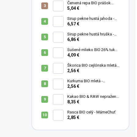
Červená repa BIO prášok
(cvikla) - MámeChuť
5,04 €
Sirup pekne hustá jahoda -
500 ml
6,57 €
Sirup pekne hustá hruška -
500 ml
6,86 €
Sušené mlieko BIO 26% tuku -
MámeChuť
4,09 €
Škorica BIO cejlónska mletá -
MámeChuť
2,56 €
Kurkuma BIO mletá -
MámeChuť
2,56 €
Kakao BIO & RAW nepražené
- MámeChuť
8,35 €
Rasca BIO celý - MámeChuť
2,85 €