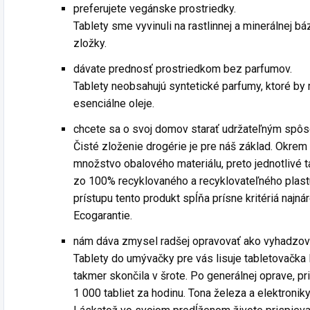
preferujete vegánske prostriedky.
Tablety sme vyvinuli na rastlinnej a minerálnej bá
zložky.
dávate prednosť prostriedkom bez parfumov.
Tablety neobsahujú syntetické parfumy, ktoré by mo
esenciálne oleje.
chcete sa o svoj domov starať udržateľným spô
Čisté zloženie drogérie je pre náš základ. Okre
množstvo obalového materiálu, preto jednotlivé 
zo 100% recyklovaného a recyklovateľného plas
prístupu tento produkt spĺňa prísne kritériá najn
Ecogarantie.
nám dáva zmysel radšej opravovať ako vyhadzov
Tablety do umývačky pre vás lisuje tabletovačka
takmer skončila v šrote. Po generálnej oprave, pri k
1 000 tabliet za hodinu. Tona železa a elektroni