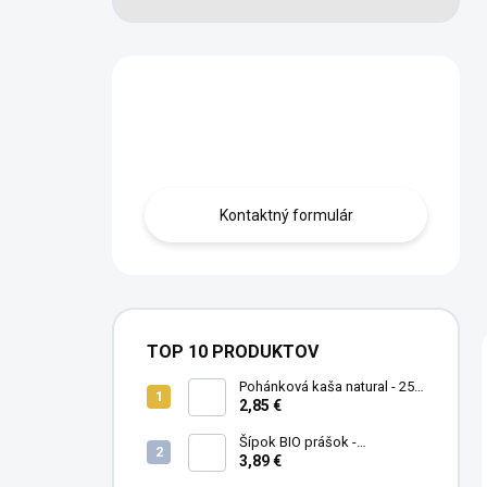
Máte otázku?
Obráťte sa na nás.
Kontaktný formulár
TOP 10 PRODUKTOV
Pohánková kaša natural - 250
g
2,85 €
Šípok BIO prášok -
MámeChuť
3,89 €