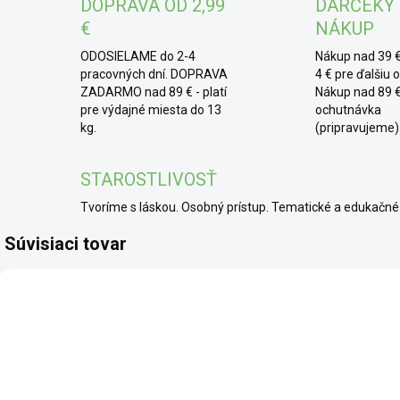
DOPRAVA OD 2,99
DARČEKY
pred
€
NÁKUP
med
Tie 
ODOSIELAME do 2-4
Nákup nad 39 €
gen
pracovných dní. DOPRAVA
4 € pre ďalšiu 
ZADARMO nad 89 € - platí
Nákup nad 89 €
aler
pre výdajné miesta do 13
ochutnávka
umýv
kg.
(pripravujeme)
* 
STAROSTLIVOSŤ
vlož
ruk
Tvoríme s láskou. Osobný prístup. Tematické a edukač
použ
Súvisiaci tovar
závi
test
umýv
SCD
SCD
níz
TOP
TOP
odp
55 °
bez
tabli