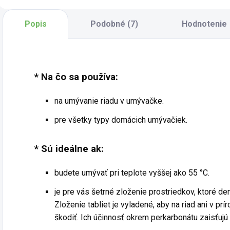
a drevené podlahy,
priateľský k
korok, PVC,
životnému
Popis
Podobné (7)
Hodnotenie
linoleum, ďalej tiež
prostrediu a úplne
sklá,...
zdravotne...
* Na čo sa používa:
na umývanie riadu v umývačke.
pre všetky typy domácich umývačiek.
* Sú ideálne ak:
budete umývať pri teplote vyššej ako 55 °C.
je pre vás šetrné zloženie prostriedkov, ktoré den
Zloženie tabliet je vyladené, aby na riad ani v prí
škodiť. Ich účinnosť okrem perkarbonátu zaisťujú 