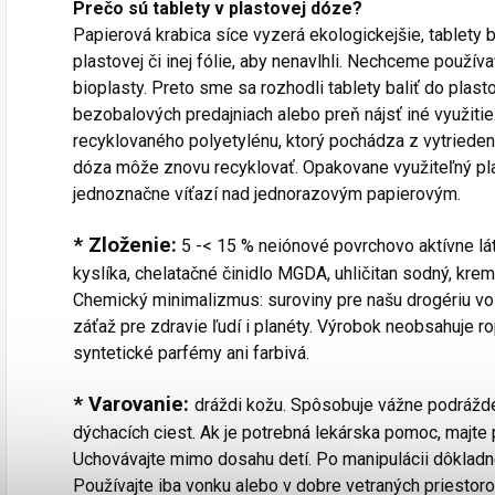
Prečo sú tablety v plastovej dóze?
Papierová krabica síce vyzerá ekologickejšie, tablety 
plastovej či inej fólie, aby nenavlhli. Nechceme použí
bioplasty. Preto sme sa rozhodli tablety baliť do plas
bezobalových predajniach alebo preň nájsť iné využit
recyklovaného polyetylénu, ktorý pochádza z vytrieden
dóza môže znovu recyklovať. Opakovane využiteľný pl
jednoznačne víťazí nad jednorazovým papierovým.
* Zloženie:
5 -< 15 % neiónové povrchovo aktívne látk
kyslíka, chelatačné činidlo MGDA, uhličitan sodný, krem
Chemický minimalizmus: suroviny pre našu drogériu vol
záťaž pre zdravie ľudí i planéty. Výrobok neobsahuje ro
syntetické parfémy ani farbivá.
* Varovanie:
dráždi kožu. Spôsobuje vážne podrážd
dýchacích ciest. Ak je potrebná lekárska pomoc, majte 
Uchovávajte mimo dosahu detí. Po manipulácii dôkladne
Používajte iba vonku alebo v dobre vetraných priestor