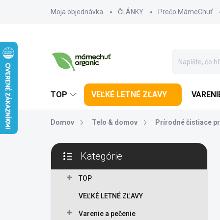
Prejsť na obsah
Moja objednávka
ČLÁNKY
Prečo MámeChuť
TOP
VEĽKÉ LETNÉ ZĽAVY
VARENI
Domov
Telo & domov
Prírodné čistiace p
Bočný panel
Kategórie
Preskočiť kategórie
TOP
VEĽKÉ LETNÉ ZĽAVY
Varenie a pečenie