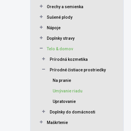
Orechy a semienka
Sušené plody
Nápoje
Doplnky stravy
Telo & domov
Prírodná kozmetika
Prírodné čistiace prostriedky
Na pranie
Umývanie riadu
Upratovanie
Doplnky do domácnosti
Maškrtenie