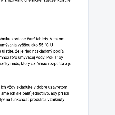
k znižovaniu chemickej záťaže, ktorá je
bníku zostane časť tablety. V takom
 umývania vyššou ako 55 °C. U
uistite, že je riad naskladaný podľa
 množstvo umývacej vody. Pokiaľ by
čky riadu, ktorý sa ľahšie rozpúšťa a je
 ich vždy skladujte v dobre uzavretom
sme ich ale baliť jednotlivo, aby pri ich
yv na funkčnosť produktu, vzniknutý