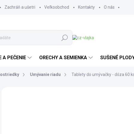
Zachráň a ušetri
Veľkoobchod
Kontakty
O nás
Hľadať
E A PEČENIE
ORECHY A SEMIENKA
SUŠENÉ PLOD
rostriedky
Umývanie riadu
Tablety do umývačky - dóza 60 k
Neohodnotené
Podrobnosti hodnotenia
ZNAČKA:
TIERRA
15
12,
Jedn
SK