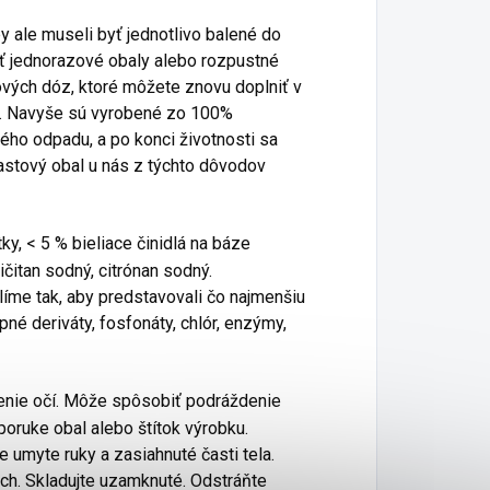
by ale museli byť jednotlivo balené do
vať jednorazové obaly alebo rozpustné
tových dóz, ktoré môžete znovu doplniť v
ie. Navyše sú vyrobené zo 100%
ého odpadu, a po konci životnosti sa
astový obal u nás z týchto dôvodov
y, < 5 % bieliace činidlá na báze
ičitan sodný, citrónan sodný.
íme tak, aby predstavovali čo najmenšiu
pné deriváty, fosfonáty, chlór, enzýmy,
enie očí. Môže spôsobiť podráždenie
poruke obal alebo štítok výrobku.
 umyte ruky a zasiahnuté časti tela.
och. Skladujte uzamknuté. Odstráňte