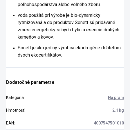
poľnohospodárstva alebo voľného zberu.
voda použitá pri výrobe je bio-dynamicky
rytmizovaná a do produktov Sonett sú pridávané
zmesi energeticky silných bylín a esencie drahých
kameňov a kovov.
Sonett je ako jediný výrobca ekodrogérie držiteľom
dvoch ekocertifikátov.
Dodatočné parametre
Kategória
:
Na praní
Hmotnosť
:
2.1 kg
EAN
:
4007547501010