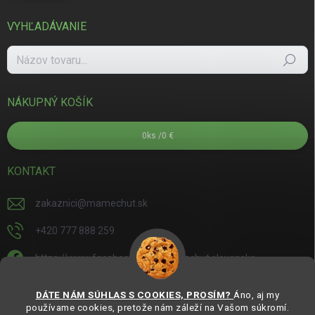
VYHĽADÁVANIE
Hľadať
NÁKUPNÝ KOŠÍK
0
ks /
0 €
KONTAKT
zakaznici
@
mamechut.sk
+420 777 888 259
https://www.facebook.com/mamechut.slovensko
mamechut.slovensko
DÁTE NÁM SÚHLAS S COOKIES, PROSÍM?
Áno, aj my
používame cookies, pretože nám záleží na Vašom súkromí.
https://www.youtube.com/@mamechutczsk