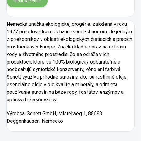
Pridať komentár
Nemecká značka ekologickej drogérie, založená v roku
1977 prírodovedcom Johannesom Schnorrom. Je jedným
z priekopníkov v oblasti ekologických čistiacich a pracích
prostriedkov v Európe. Značka kladie dôraz na ochranu
vody a životného prostredia, čo sa odráža v ich
produktoch, ktoré sú 100% biologicky odbúrateľné a
neobsahujú syntetické konzervanty, vône ani farbivá.
Sonett využíva prírodné suroviny, ako sú rastlinné oleje,
esenciálne oleje v bio kvalite a minerály, a odmieta
používanie surovín na báze ropy, fosfátov, enzýmov a
optických zjasňovačov.
Výrobca: Sonett GmbH, Mistelweg 1, 88693
Deggenhausen, Nemecko