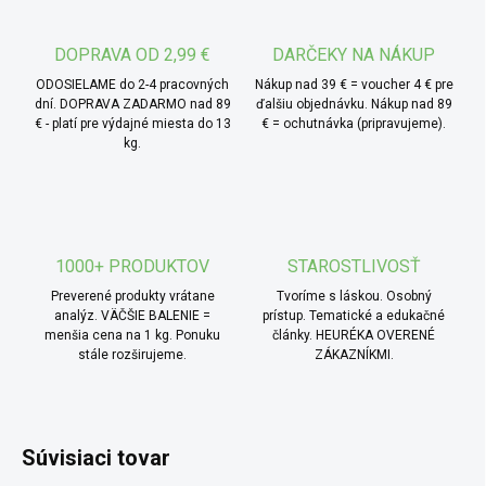
derivátmi kokosového oleja ktoré sa získavajú z čisto
rastlinných surovín cukru, škrobu a kokosového tuku
DOPRAVA OD 2,99 €
DARČEKY NA NÁKUP
chemickými premenami za pomoci kyselín. Zároveň je
touto kombináciou odstránená nevýhoda mydla ktorou je
ODOSIELAME do 2-4 pracovných
Nákup nad 39 € = voucher 4 € pre
dní. DOPRAVA ZADARMO nad 89
ďalšiu objednávku. Nákup nad 89
tvorba vápenatého mydla, ktoré sa pri nepresnom
€ - platí pre výdajné miesta do 13
€ = ochutnávka (pripravujeme).
dávkovaní aviváže môže usadzovať na bielizni. alkohol
kg.
ktorý sa získava skvasením rastlinných škrobov, slúži na
to, aby bol prací prostriedok udržiavaný v tekutom stave, a
umožňuje tak vysokú koncentráciu aktívnej čistiacej látky.
* TIP od MámeChuť:
účinky mydlových pracích
1000+ PRODUKTOV
STAROSTLIVOSŤ
prostriedkov sa môžu plne rozvinúť iba v mäkkej vode, z
Preverené produkty vrátane
Tvoríme s láskou. Osobný
toho dôvodu je NUTNÉ pridať zmäkčovadlo ku každému
analýz. VÄČŠIE BALENIE =
prístup. Tematické a edukačné
menšia cena na 1 kg. Ponuku
články. HEURÉKA OVERENÉ
praniu. Pri teplotách od 50 °C je možné na odolné škvrny
stále rozširujeme.
ZÁKAZNÍKMI.
pridať 60 ml bielidla.
Súvisiaci tovar