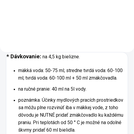
čistiaci prostriedok! Je to skvelý
čistenie všetkých umývateľných
a veľmi všestranný čistič a
hladkých plôch v domácnosti,
pohlcovač pachov, pritom je
ako sú dlaždice, kamenné a
úplne priateľský k životnému
drevené podlahy, korok, PVC,
prostrediu a úplne zdravotne...
linoleum, ďalej tiež sklá,...
* Dávkovanie:
na 4,5 kg bielizne.
mäkká voda: 50-75 ml; stredne tvrdá voda: 60-100
ml; tvrdá voda: 60-100 ml + 50 ml zmäkčovadla.
na ručné pranie: 40 ml na 5l vody.
poznámka: Účinky mydlových pracích prostriedkov
sa môžu plne rozvinúť iba v mäkkej vode, z toho
dôvodu je NUTNÉ pridať zmäkčovadlo ku každému
praniu. Pri teplotách od 50 ° C je možné na odolné
škvrny pridať 60 ml bielidla.