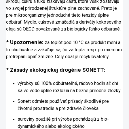
škrobu, cukru a tuku získavajú časti, ktoré však zostávajú
vo svojej prirodzenej štruktúre plne zachované. Preto je
pre mikroorganizmy jednoduché tieto tenzidy úplne
odbúrať. Mydlo, cukrové zmáčadlá a deriváty kokosového
oleja sú OECD považované za biologicky ľahko odbúrané.
* Upozornenie:
za teplôt pod 10 °C sa produkt mení a
trochu hustne a zakaľuje sa, čo za tepla, resp. po miernom
pretrepaní opäť zmizne. Celý obal je recyklovateľný
* Zásady ekologickej drogérie SONETT:
výrobky sú 100% odbúrateľné, rádovo hodín až dní
sa vo vode úplne rozložia na bežné prírodné zložky.
Sonett odmieta používať prísady škodlivé pre
životné prostredie a pre zdravie človeka.
suroviny použité pri výrobe pochádzajú z bio-
dynamického alebo ekologického