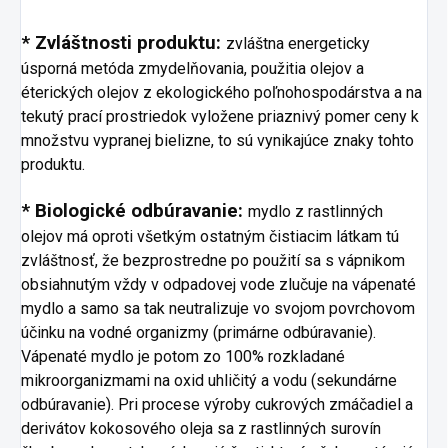
* Zvláštnosti produktu:
zvláštna energeticky
úsporná metóda zmydelňovania, použitia olejov a
éterických olejov z ekologického poľnohospodárstva a na
tekutý prací prostriedok vyložene priaznivý pomer ceny k
množstvu vypranej bielizne, to sú vynikajúce znaky tohto
produktu.
* Biologické odbúravanie:
mydlo z rastlinných
olejov má oproti všetkým ostatným čistiacim látkam tú
zvláštnosť, že bezprostredne po použití sa s vápnikom
obsiahnutým vždy v odpadovej vode zlučuje na vápenaté
mydlo a samo sa tak neutralizuje vo svojom povrchovom
účinku na vodné organizmy (primárne odbúravanie).
Vápenaté mydlo je potom zo 100% rozkladané
mikroorganizmami na oxid uhličitý a vodu (sekundárne
odbúravanie). Pri procese výroby cukrových zmáčadiel a
derivátov kokosového oleja sa z rastlinných surovín