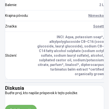
Balenie
:
2 L
Krajina pôvodu
:
Německo
Značka
:
Sonett
INCI: Aqua, potassium soap*,
alkylpolyglucoside C8–C16 (coco
glucoside, lauryl glucoside), sodium C8–
C14 fatty alcohol sulphate (sodium octyl
Složení
:
sulfate, sodium lauryl sulfate), alcohol,
sulphated castor oil, sodium/potassium
citrate, parfum*, linalool*, dipterocarpus
turbinatus balm extract *certified
organically grown
Diskusia
Buďte prvý, kto napíše príspevok k tejto položke.