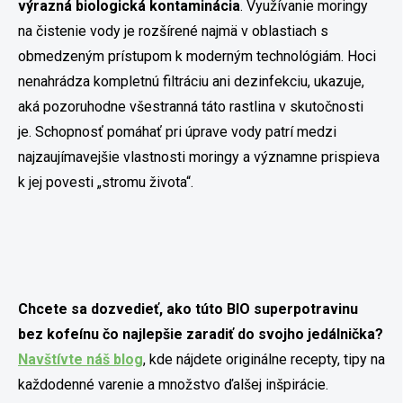
výrazná biologická kontaminácia
. Využívanie moringy
na čistenie vody je rozšírené najmä v oblastiach s
obmedzeným prístupom k moderným technológiám. Hoci
nenahrádza kompletnú filtráciu ani dezinfekciu, ukazuje,
aká pozoruhodne všestranná táto rastlina v skutočnosti
je.
Schopnosť pomáhať pri úprave vody patrí medzi
najzaujímavejšie vlastnosti moringy a významne prispieva
k jej povesti „stromu života“.
Chcete sa dozvedieť, ako túto BIO superpotravinu
bez kofeínu čo najlepšie zaradiť do svojho jedálnička?
Navštívte náš blog
, kde nájdete originálne recepty, tipy na
každodenné varenie a množstvo ďalšej inšpirácie.