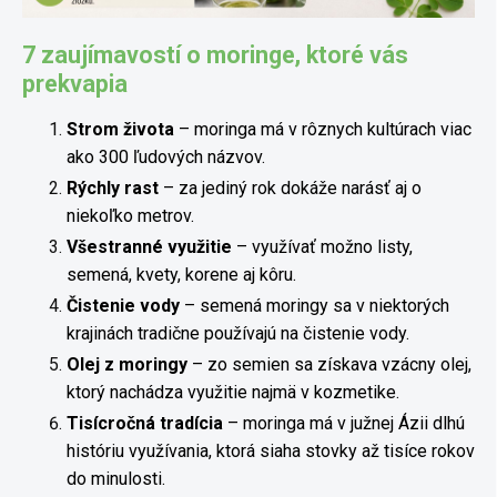
7 zaujímavostí o moringe, ktoré vás
prekvapia
S
trom života
– moringa má v rôznych kultúrach viac
ako 300 ľudových názvov.
Rýchly rast
– za jediný rok dokáže narásť aj o
niekoľko metrov.
Všestranné využitie
– využívať možno listy,
semená, kvety, korene aj kôru.
Čistenie vody
– semená moringy sa v niektorých
krajinách tradične používajú na čistenie vody.
Olej z moringy
– zo semien sa získava vzácny olej,
ktorý nachádza využitie najmä v kozmetike.
Tisícročná tradícia
– moringa má v južnej Ázii dlhú
históriu využívania, ktorá siaha stovky až tisíce rokov
do minulosti.