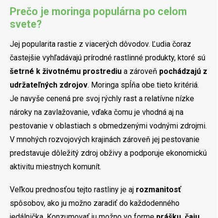
Prečo je moringa populárna po celom
svete?
Jej popularita rastie z viacerých dôvodov. Ľudia čoraz
častejšie vyhľadávajú prírodné rastlinné produkty, ktoré sú
šetrné k životnému prostrediu
a zároveň
pochádzajú z
udržateľných zdrojov
. Moringa spĺňa obe tieto kritériá.
Je navyše cenená pre svoj rýchly rast a relatívne nízke
nároky na zavlažovanie, vďaka čomu je vhodná aj na
pestovanie v oblastiach s obmedzenými vodnými zdrojmi.
V mnohých rozvojových krajinách zároveň jej pestovanie
predstavuje dôležitý zdroj obživy a podporuje ekonomickú
aktivitu miestnych komunít.
Veľkou prednosťou tejto rastliny je aj
rozmanitosť
spôsobov, ako ju možno zaradiť do každodenného
jedálnička. Konzumovať ju možno vo forme
prášku, čaju,