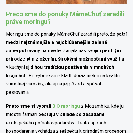
Prečo sme do ponuky MámeChuť zaradili
práve moringu?
Moringu sme do ponuky MámeChuť zaradili preto, že
patrí
medzi najznámejšie a najobľúbenejšie zelené
superpotraviny na svete
. Zaujala nás svojím
pestrým
prirodzeným zložením, širokými možnosťami využitia
v kuchyni aj
dlhou tradíciou používania v mnohých
krajinách
. Pri výbere sme kládli dôraz nielen na kvalitu
samotnej suroviny, ale aj na jej pôvod a spôsob
pestovania.
Preto sme si vybrali
BIO moringu
z Mozambiku, kde ju
miestni farmári
pestujú v súlade so zásadami
ekologického poľnohospodárstva. Tento spôsob
hospodárenia vychádza z rešpektu k prírodným procesom