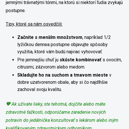
jemnými trávnatými tónmi, na ktorú si niektorí ľudia zvykajú
postupne.
Tipy, ktoré sa nám osvedčili:
Začnite s menším množstvom
, napríklad 1/2
lyžičkou dennea postupne objavujte spôsoby
využitia, ktoré vám budú najviac vyhovovať.
Pre jemnejšiu chuť ju
skúste kombinovať
s ovocím,
citrusmi, zázvorom alebo medom.
Skladujte ho na suchom a tmavom mieste
v
dobre uzatvorenom obale, aby si čo najdlhšie
zachoval svoju kvalitu.
💚
Ak užívate lieky, ste tehotná, dojčíte alebo máte
zdravotné ťažkosti, odporúčame zaradenie nových
potravín do jedálnička konzultovať s lekárom alebo iným
kvalifikovaným zdravotníckym odborníkom.