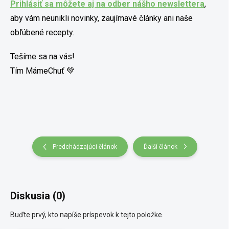
Prihlásiť sa môžete aj na odber nášho newslettera
,
aby vám neunikli novinky, zaujímavé články ani naše
obľúbené recepty.
Tešíme sa na vás!
Tím MámeChuť 💚
Predchádzajúci článok
Ďalší článok
Diskusia (0)
Buďte prvý, kto napíše príspevok k tejto položke.