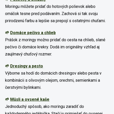
Moringu môžete pridať do hotových polievok alebo
omáčok tesne pred podávaním. Zachová si tak svoju
prirodzenú farbu a lepšie sa prepojí s ostatnými chuťami.
🌱
Domáce pečivo a chlieb
Prášok z moringy možno pridať do cesta na chlieb, slané
pečivo či domáce krekry. Dodá im originálny vzhľad aj
zaujímavý chuťový rozmer.
🌱
Dresingy a pesto
Výborne sa hodí do domácich dresingov alebo pesta v
kombinácii s olivovým olejom, orechmi, semienkami a
čerstvými bylinkami.
🌱
Müsli a ovsené kaše
Jednoduchý spôsob, ako moringu zaradiť do
každodenného jedálnička. Stačí ju primiešať do ovsenej