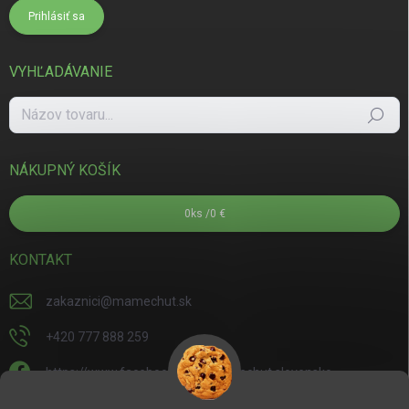
Prihlásiť sa
VYHĽADÁVANIE
Hľadať
NÁKUPNÝ KOŠÍK
0
ks /
0 €
KONTAKT
zakaznici
@
mamechut.sk
+420 777 888 259
https://www.facebook.com/mamechut.slovensko
mamechut.slovensko