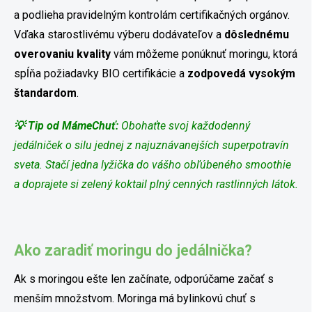
a podlieha pravidelným kontrolám certifikačných orgánov.
Vďaka starostlivému výberu dodávateľov a
dôslednému
overovaniu kvality
vám môžeme ponúknuť moringu, ktorá
spĺňa požiadavky BIO certifikácie a
zodpovedá vysokým
štandardom
.
💡 Tip od MámeChuť:
Obohaťte svoj každodenný
jedálniček o silu jednej z najuznávanejších superpotravín
sveta. Stačí jedna lyžička do vášho obľúbeného smoothie
a doprajete si zelený koktail plný cenných rastlinných látok.
Ako zaradiť moringu do jedálnička?
Ak s moringou ešte len začínate, odporúčame začať s
menším množstvom. Moringa má bylinkovú chuť s