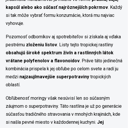
kapsúl alebo ako súčasť najrôznejších pokrmov
. Každý
si tak môže vybrať formu konzumácie, ktorá mu najviac
vyhovuje.
Pozornosť odborníkov aj spotrebiteľov si získala aj vďaka
pestrému
zloženiu listov
. Listy tejto tropickej rastliny
obsahujú široké spektrum živín a rastlinných látok
vrátane polyfenolov a flavonoidov
. Práve táto jedinečná
kombinácia prispela k jej obľube po celom svete a radí ju
medzi
najzaujímavejšie superpotraviny
tropických
oblastí.
Obľúbenosť moringy však nesúvisí len so súčasným
záujmom o superpotraviny. Táto rastlina je už po generácie
súčasťou tradičného stravovania v mnohých krajinách, kde
si našla pevné miesto v každodennej kuchyni.
Jej