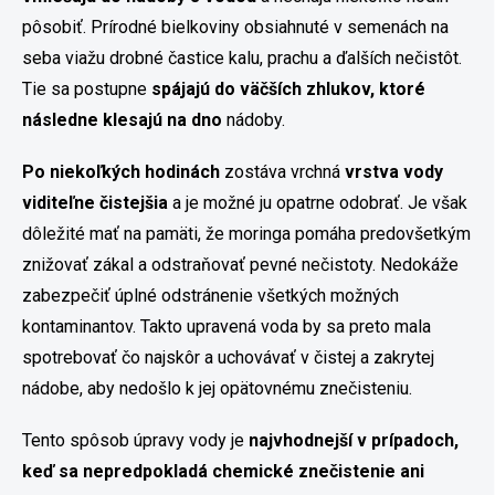
pôsobiť. Prírodné bielkoviny obsiahnuté v semenách na
seba viažu drobné častice kalu, prachu a ďalších nečistôt.
Tie sa postupne
spájajú do väčších zhlukov, ktoré
následne klesajú na dno
nádoby.
Po niekoľkých hodinách
zostáva vrchná
vrstva vody
viditeľne čistejšia
a je možné ju opatrne odobrať. Je však
dôležité mať na pamäti, že moringa pomáha predovšetkým
znižovať zákal a odstraňovať pevné nečistoty. Nedokáže
zabezpečiť úplné odstránenie všetkých možných
kontaminantov. Takto upravená voda by sa preto mala
spotrebovať čo najskôr a uchovávať v čistej a zakrytej
nádobe, aby nedošlo k jej opätovnému znečisteniu.
Tento spôsob úpravy vody je
najvhodnejší v prípadoch,
keď sa nepredpokladá chemické znečistenie ani