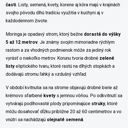
časti
. Listy, semená, kvety, korene aj kôra majú v krajinách
svojho pôvodu dlhú tradíciu využitia v kuchyni aj v
každodennom živote.
Moringa je opadavý strom, ktorý bežne
dorastá do výšky
5 až 12 metrov
. Je známy svojím mimoriadne rýchlym
rastom a za vhodných podmienok môže za jediný rok
vyrásť o niekoľko metrov. Korunu tvoria drobné
zelené
listy
eliptického tvaru, ktoré rastú na dlhých stopkách a
dodávajú stromu ľahký a vzdušný vzhľad.
V období kvitnutia sa na strome objavujú drobné biele až
krémovo sfarbené
kvety
s jemnou vôňou. Po odkvitnutí sa
vytvárajú podlhovasté plody pripomínajúce
struky
, ktoré
môžu dosahovať dĺžku približne 20 až 60 centimetrov a vo
vnútri sa nachádzajú
olejnaté
semená
.