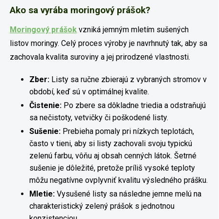
Ako sa vyrába moringový prášok?
Moringový prášok
vzniká jemným mletím sušených
listov moringy. Celý proces výroby je navrhnutý tak, aby sa
zachovala kvalita suroviny a jej prirodzené vlastnosti.
Zber:
Listy sa ručne zbierajú z vybraných stromov v
období, keď sú v optimálnej kvalite.
Čistenie:
Po zbere sa dôkladne triedia a odstraňujú
sa nečistoty, vetvičky či poškodené listy.
Sušenie:
Prebieha pomaly pri nízkych teplotách,
často v tieni, aby si listy zachovali svoju typickú
zelenú farbu, vôňu aj obsah cenných látok. Šetrné
sušenie je dôležité, pretože príliš vysoké teploty
môžu negatívne ovplyvniť kvalitu výsledného prášku.
Mletie:
Vysušené listy sa následne jemne melú na
charakteristický zelený prášok s jednotnou
konzistenciou.