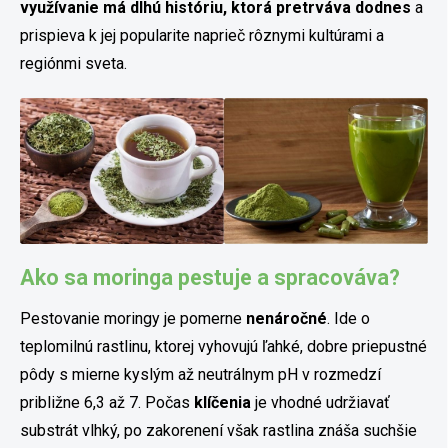
využívanie má dlhú históriu, ktorá pretrváva dodnes
a
prispieva k jej popularite naprieč rôznymi kultúrami a
regiónmi sveta.
Ako sa moringa pestuje a spracováva?
Pestovanie moringy je pomerne
nenáročné
. Ide o
teplomilnú rastlinu, ktorej vyhovujú ľahké, dobre priepustné
pôdy s mierne kyslým až neutrálnym pH v rozmedzí
približne 6,3 až 7. Počas
klíčenia
je vhodné udržiavať
substrát vlhký, po zakorenení však rastlina znáša suchšie