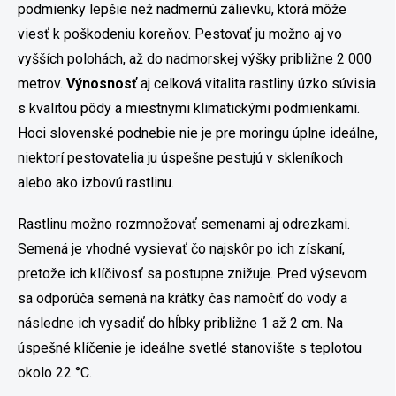
podmienky lepšie než nadmernú zálievku, ktorá môže
viesť k poškodeniu koreňov. Pestovať ju možno aj vo
vyšších polohách, až do nadmorskej výšky približne 2 000
metrov.
Výnosnosť
aj celková vitalita rastliny úzko súvisia
s kvalitou pôdy a miestnymi klimatickými podmienkami.
Hoci slovenské podnebie nie je pre moringu úplne ideálne,
niektorí pestovatelia ju úspešne pestujú v skleníkoch
alebo ako izbovú rastlinu.
Rastlinu možno rozmnožovať semenami aj odrezkami.
Semená je vhodné vysievať čo najskôr po ich získaní,
pretože ich klíčivosť sa postupne znižuje. Pred výsevom
sa odporúča semená na krátky čas namočiť do vody a
následne ich vysadiť do hĺbky približne 1 až 2 cm. Na
úspešné klíčenie je ideálne svetlé stanovište s teplotou
okolo 22 °C.