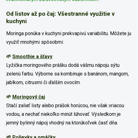
Od listov až po čaj: Všestra
nné využitie v
ku
chyni
Moringa ponúka v kuchyni prekvapivú variabilitu. Môžete ju
využiť mnohými spôsobmi:
🌱
Smoothie a šťavy
Lyžička moringového prášku dodá vášmu nápoju sýtu
zelenú farbu. Výborne sa kombinuje s banánom, mangom,
jablkom, citrusmi či ďalším ovocím.
🌱
Moringový čaj
Stačí zaliať listy alebo prášok horúcou, nie však vriacou
vodou, a nechať niekoľko minút lúhovať. Výsledkom je
jemný bylinný nápoj vhodný na ktorúkoľvek časť dňa.
🌱
Polievky a omáčky