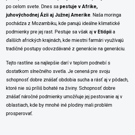
po celom svete. Dnes sa
pestuje v Afrike,
juhovýchodnej Ázii aj Južnej Amerike
. Naša moringa
pochádza z Mozambiku, kde panujú ideálne klimatické
podmienky pre jej rast. Pestuje sa však aj
v Etiópii
a
ďalších afrických krajinách, kde miestni farmári využívajú
tradičné postupy odovzdávané z generácie na generáciu.
Tejto rastline sa najlepšie darí v teplom podnebí s
dostatkom slnečného svetla. Je cenená pre svoju
schopnosť dobre znášať obdobia sucha a rásť aj v pôdach,
ktoré nie sú príliš bohaté na živiny. Schopnosť dobre
znášať náročné podmienky umožňuje jej pestovanie aj v
oblastiach, kde by mnohé iné plodiny mali problém
prosperovať.