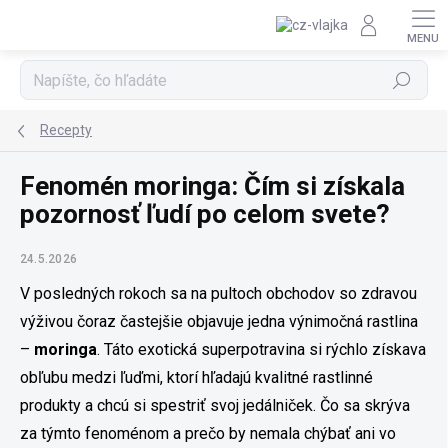
Prejsť na obsah
Hľadať
Recepty
Fenomén moringa: Čím si získala
pozornosť ľudí po celom svete?
24.5.2026
V posledných rokoch sa na pultoch obchodov so zdravou
výživou čoraz častejšie objavuje jedna výnimočná rastlina
–
moringa
. Táto exotická superpotravina si rýchlo získava
obľubu medzi ľuďmi, ktorí hľadajú kvalitné rastlinné
produkty a chcú si spestriť svoj jedálniček. Čo sa skrýva
za týmto fenoménom a prečo by nemala chýbať ani vo