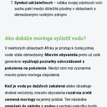
Symbol udržateľnosti
– vďaka svojej odolnosti voči
suchu patrí medzi dôležité plodiny v oblastiach s
obmedzenými vodnými zdrojmi.
Ako dokáže moringa vyčistiť vodu?
V niektorých oblastiach Afriky je prístup k čistej pitnej
vode stále obmedzený.
Miestni obyvatelia
preto už celé
generácie
využívajú poznatky odovzdávané z
pokolenia na pokolenie
. Medzi nimi má významné
miesto práve moringa olejodarná.
Keď je voda po dažďoch zakalená
alebo obsahuje
drobné nečistoty, miestni obyvatelia
rozdrvia zrelé
semená moringy
na jemný prášok. Ten následne
vmiešajú do nádoby s vodou
a nechajú niekoľko hodín