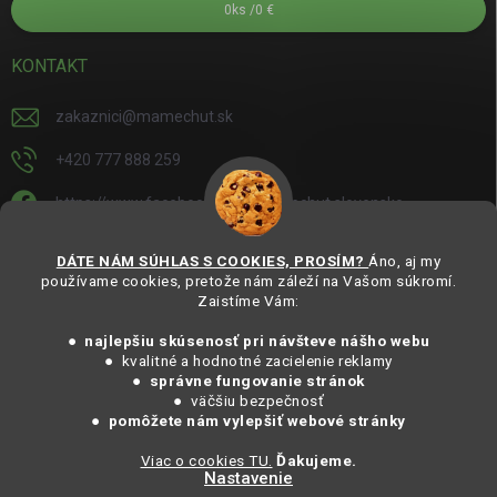
0
ks /
0 €
KONTAKT
zakaznici
@
mamechut.sk
+420 777 888 259
https://www.facebook.com/mamechut.slovensko
mamechut.slovensko
DÁTE NÁM SÚHLAS S COOKIES, PROSÍM?
Áno, aj my
používame cookies, pretože nám záleží na Vašom súkromí.
https://www.youtube.com/@mamechutczsk
Zaistíme Vám:
@mamechut.czsk
● najlepšiu skúsenosť pri návšteve nášho webu
● kvalitné a hodnotné zacielenie reklamy
●
správne fungovanie stránok
Copyright 2025
MámeChuť Organic
. Všechna práva vyhrazena.
● väčšiu bezpečnosť
Vytvořil Shoptet
● pomôžete nám vylepšiť webové stránky
Viac o cookies TU.
Ďakujeme.
Nastavenie