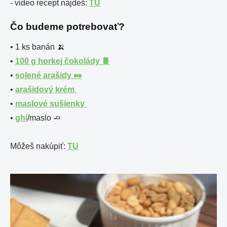
- video recept nájdeš:
TU
Čo budeme potrebovať?
• 1 ks banán
🍌
•
100 g horkej čokolády
🍫
•
solené arašidy 🥜
•
arašidový krém
•
maslové sušienky
•
ghí
/maslo
🧈
Môžeš nakúpiť:
TU