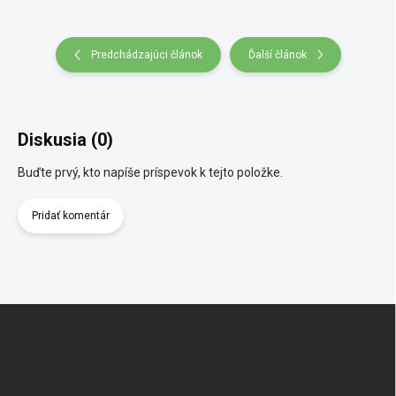
Predchádzajúci článok
Ďalší článok
Diskusia (0)
Buďte prvý, kto napíše príspevok k tejto položke.
Pridať komentár
Zápätie