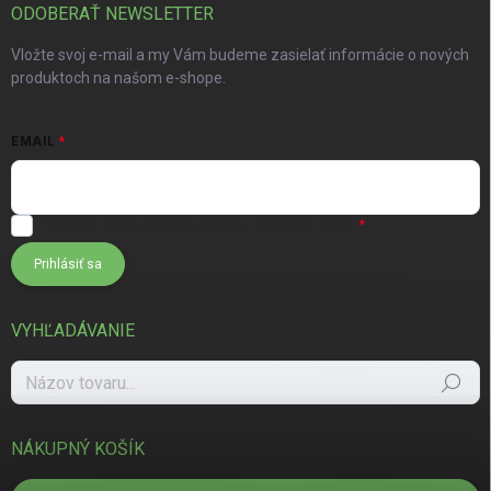
ODOBERAŤ NEWSLETTER
Vložte svoj e-mail a my Vám budeme zasielať informácie o nových
produktoch na našom e-shope.
EMAIL
Súhlasím s
podmienkami ochrany osobných údajov
Prihlásiť sa
VYHĽADÁVANIE
Hľadať
NÁKUPNÝ KOŠÍK