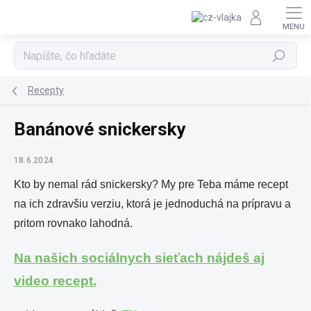
Prejsť na obsah
Hľadať
Recepty
Banánové snickersky
18.6.2024
Kto by nemal rád snickersky? My pre Teba máme recept
na ich zdravšiu verziu, ktorá je jednoduchá na prípravu a
pritom rovnako lahodná.
Na našich sociálnych sieťach nájdeš aj
video recept.