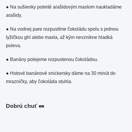
●
Na sušienky potreté arašidovým maslom naukladáme
arašidy.
●
Na vodnej pare rozpustíme čokoládu spolu s jednou
lyžičkou ghí alebo masla, až kým nevznikne hladká
poleva.
●
Banány polejeme rozpustenou čokoládou.
● Hotové banánové snickersky dáme na 30 minút do
mrazničky, aby čokoláda stuhla.
Dobrú chuť
🥜