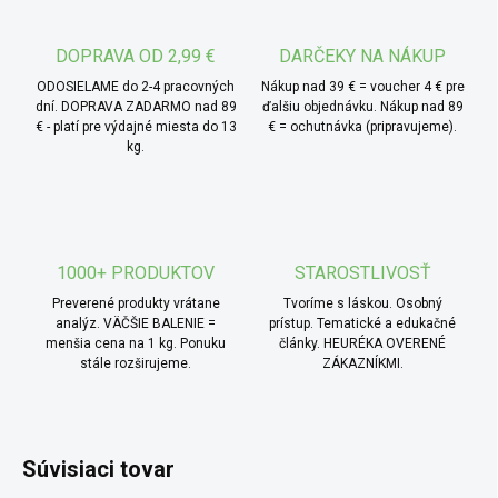
jednoduchý letný nápoj, ktorý osvieži a zároveň poteší
bylinkovou vôňou.
DOPRAVA OD 2,99 €
DARČEKY NA NÁKUP
ODOSIELAME do 2-4 pracovných
Nákup nad 39 € = voucher 4 € pre
dní. DOPRAVA ZADARMO nad 89
ďalšiu objednávku. Nákup nad 89
€ - platí pre výdajné miesta do 13
€ = ochutnávka (pripravujeme).
kg.
1000+ PRODUKTOV
STAROSTLIVOSŤ
Preverené produkty vrátane
Tvoríme s láskou. Osobný
analýz. VÄČŠIE BALENIE =
prístup. Tematické a edukačné
menšia cena na 1 kg. Ponuku
články. HEURÉKA OVERENÉ
stále rozširujeme.
ZÁKAZNÍKMI.
Súvisiaci tovar