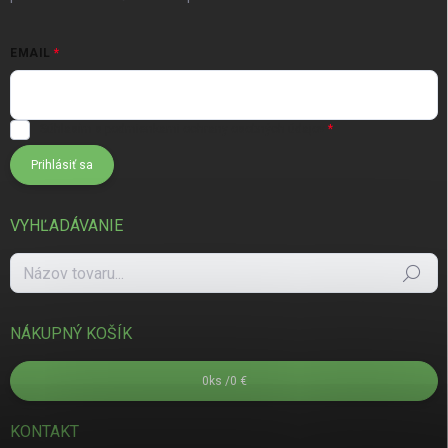
EMAIL
Súhlasím s
podmienkami ochrany osobných údajov
Prihlásiť sa
VYHĽADÁVANIE
Hľadať
NÁKUPNÝ KOŠÍK
0
ks /
0 €
KONTAKT