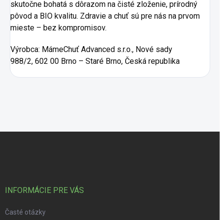
skutočne bohatá s dôrazom na čisté zloženie, prírodný
pôvod a BIO kvalitu. Zdravie a chuť sú pre nás na prvom
mieste – bez kompromisov.
Výrobca:
MámeChuť Advanced s.r.o., Nové sady
988/2, 602 00 Brno – Staré Brno, Česká republika
Zápätie
INFORMÁCIE PRE VÁS
Časté otázky