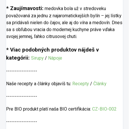
* Zaujímavosti:
medovka bola už v stredoveku
považovaná za jednu z najaromatickejších bylín – jej lístky
sa pridávali nielen do čajov, ale aj do vína a medovín. Dnes
sa s obľubou vracia do modernej kuchyne práve vďaka
svojej jemnej, ľahko citrusovej chuti.
* Viac podobných produktov nájdeš v
kategórii:
Sirupy
/
Nápoje
------------------
Naše recepty a články objavíš tu:
Recepty
/
Články
------------------
Pre BIO produkt platí naša BIO certifikácia:
CZ-BIO-002
------------------