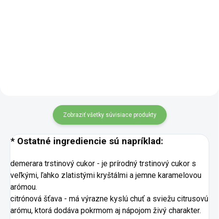
Základom tejto šťavy je čistá
BIO kapustová šťava mliečne
červená repa, lisovaná z
kvasená je tradične pripravovaný
koncentrátu a upravená len
nápoj s plnou, prírodne kyslou
miernym pridaním kyseliny
chuťou a výraznou vôňou.
citrónovej a antioxidantov. Nápoj
Vzniká lisovaním čerstvej bielej
si zachováva prirodzenú farbu
kapusty a následným...
aj...
Zobraziť všetky súvisiace produkty
* Ostatné ingrediencie sú napríklad:
demerara trstinový cukor - je prírodný trstinový cukor s
veľkými, ľahko zlatistými kryštálmi a jemne karamelovou
arómou.
citrónová šťava - má výrazne kyslú chuť a sviežu citrusovú
arómu, ktorá dodáva pokrmom aj nápojom živý charakter.