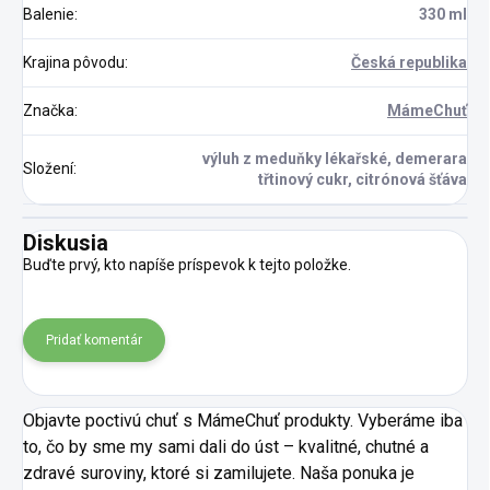
Balenie
:
330 ml
Krajina pôvodu
:
Česká republika
Značka
:
MámeChuť
výluh z meduňky lékařské, demerara
Složení
:
třtinový cukr, citrónová šťáva
Diskusia
Buďte prvý, kto napíše príspevok k tejto položke.
Pridať komentár
Objavte poctivú chuť s MámeChuť produkty. Vyberáme iba
to, čo by sme my sami dali do úst – kvalitné, chutné a
zdravé suroviny, ktoré si zamilujete. Naša ponuka je