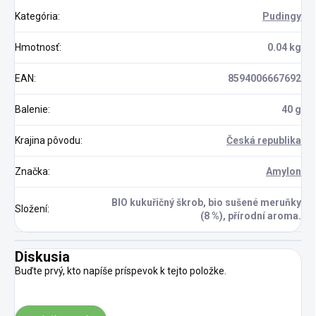
Kategória
:
Pudingy
Hmotnosť
:
0.04 kg
EAN
:
8594006667692
Balenie
:
40 g
Krajina pôvodu
:
Česká republika
Značka
:
Amylon
BIO kukuřičný škrob, bio sušené meruňky
Složení
:
(8 %), přírodní aroma.
Diskusia
Buďte prvý, kto napíše príspevok k tejto položke.