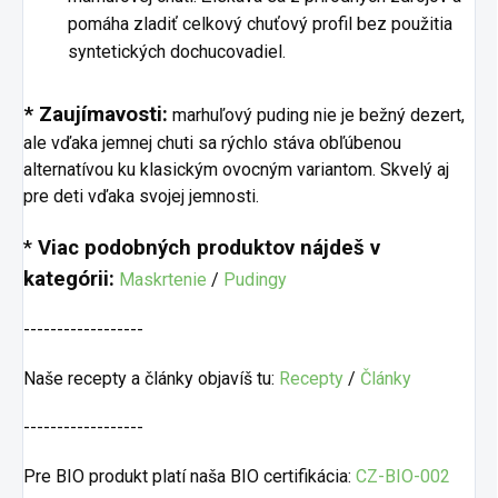
pomáha zladiť celkový chuťový profil bez použitia
syntetických dochucovadiel.
* Zaujímavosti:
marhuľový puding nie je bežný dezert,
ale vďaka jemnej chuti sa rýchlo stáva obľúbenou
alternatívou ku klasickým ovocným variantom. Skvelý aj
pre deti vďaka svojej jemnosti.
*
Viac podobných produktov nájdeš v
kategórii:
Maskrtenie
/
Pudingy
------------------
Naše recepty a články objavíš tu:
Recepty
/
Články
------------------
Pre BIO produkt platí naša BIO certifikácia:
CZ-BIO-002