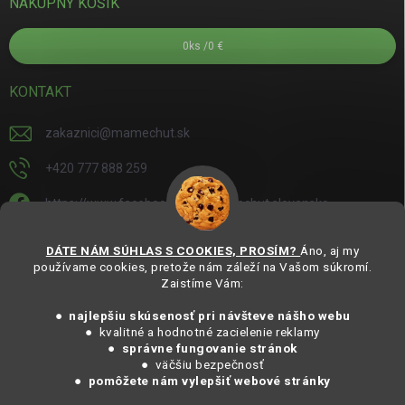
NÁKUPNÝ KOŠÍK
0
ks /
0 €
KONTAKT
zakaznici
@
mamechut.sk
+420 777 888 259
https://www.facebook.com/mamechut.slovensko
mamechut.slovensko
DÁTE NÁM SÚHLAS S COOKIES, PROSÍM?
Áno, aj my
používame cookies, pretože nám záleží na Vašom súkromí.
https://www.youtube.com/@mamechutczsk
Zaistíme Vám:
@mamechut.czsk
● najlepšiu skúsenosť pri návšteve nášho webu
● kvalitné a hodnotné zacielenie reklamy
●
správne fungovanie stránok
Copyright 2025
MámeChuť Organic
. Všechna práva vyhrazena.
● väčšiu bezpečnosť
Vytvořil Shoptet
● pomôžete nám vylepšiť webové stránky