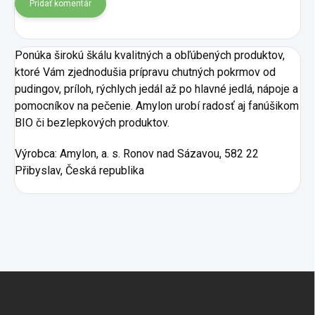
Pridať komentár
Ponúka širokú škálu kvalitných a obľúbených produktov,
ktoré Vám zjednodušia prípravu chutných pokrmov od
pudingov, príloh, rýchlych jedál až po hlavné jedlá, nápoje a
pomocníkov na pečenie. Amylon urobí radosť aj fanúšikom
BIO či bezlepkových produktov.
Výrobca:
Amylon, a. s. Ronov nad Sázavou, 582 22
Přibyslav, Česká republika
Zápätie