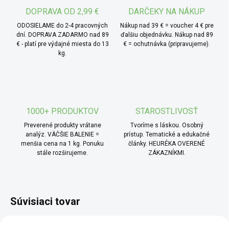
víkend.
DOPRAVA OD 2,99 €
DARČEKY NA NÁKUP
ODOSIELAME do 2-4 pracovných
Nákup nad 39 € = voucher 4 € pre
dní. DOPRAVA ZADARMO nad 89
ďalšiu objednávku. Nákup nad 89
€ - platí pre výdajné miesta do 13
€ = ochutnávka (pripravujeme).
kg.
1000+ PRODUKTOV
STAROSTLIVOSŤ
Preverené produkty vrátane
Tvoríme s láskou. Osobný
analýz. VÄČŠIE BALENIE =
prístup. Tematické a edukačné
menšia cena na 1 kg. Ponuku
články. HEURÉKA OVERENÉ
stále rozširujeme.
ZÁKAZNÍKMI.
Súvisiaci tovar
BIO