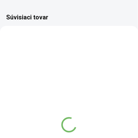
Súvisiaci tovar
SKLADEM
SKLADEM
(1 KS)
(1 KS)
Pokojná hladina -
Prečistenie sýpky -
tinktúra z čínskych
tinktúra z čínskych
byliniek - 50 ml
byliniek - 50 ml
12,98 €
12,98 €
10,73 € bez DPH
10,73 € bez DPH