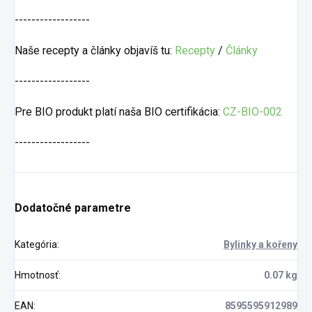
------------------
Naše recepty a články objavíš tu:
Recepty
/
Články
------------------
Pre BIO produkt platí naša BIO certifikácia:
CZ-BIO-002
------------------
Dodatočné parametre
Kategória
:
Bylinky a kořeny
Hmotnosť
:
0.07 kg
EAN
:
8595595912989