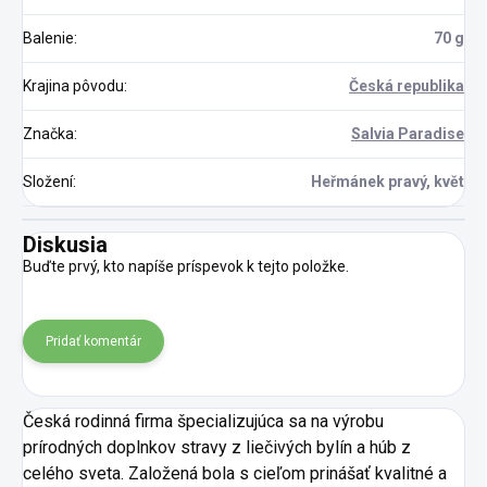
Balenie
:
70 g
Krajina pôvodu
:
Česká republika
Značka
:
Salvia Paradise
Složení
:
Heřmánek pravý, květ
Diskusia
Buďte prvý, kto napíše príspevok k tejto položke.
Pridať komentár
Česká rodinná firma špecializujúca sa na výrobu
prírodných doplnkov stravy z liečivých bylín a húb z
celého sveta. Založená bola s cieľom prinášať kvalitné a