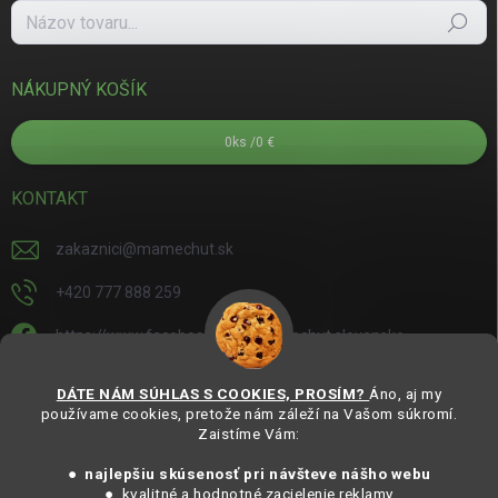
Hľadať
NÁKUPNÝ KOŠÍK
0
ks /
0 €
KONTAKT
zakaznici
@
mamechut.sk
+420 777 888 259
https://www.facebook.com/mamechut.slovensko
mamechut.slovensko
DÁTE NÁM SÚHLAS S COOKIES, PROSÍM?
Áno, aj my
používame cookies, pretože nám záleží na Vašom súkromí.
https://www.youtube.com/@mamechutczsk
Zaistíme Vám:
@mamechut.czsk
● najlepšiu skúsenosť pri návšteve nášho webu
● kvalitné a hodnotné zacielenie reklamy