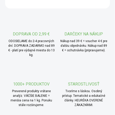
OPÝTAŤ SA
nič iné ako celistvé, voňavé kvety – bez stopiek, prímesí,
umelých vôní alebo zlomkov. Len čistá bylina v tej
najčistejšej podobe. Ak hľadáš kvalitu, ktorá je poznať na
prvé privoňanie, potom je toto on.
* TIP od MámeChuť:
harmanček je ideálny pre
DOPRAVA OD 2,99 €
DARČEKY NA NÁKUP
večerné chvíle, kedy chceš vypnúť, pre detské čaje, pre
ODOSIELAME do 2-4 pracovných
Nákup nad 39 € = voucher 4 € pre
domáce rituály alebo len tak – ako malú každodennú šálku
dní. DOPRAVA ZADARMO nad 89
ďalšiu objednávku. Nákup nad 89
€ - platí pre výdajné miesta do 13
€ = ochutnávka (pripravujeme).
pohody. Využiješ ho aj ako súčasť dekorácií, vonných
kg.
zmesí alebo prírodných relaxačných kúpeľov. Jeho vôňa
prestupuje domovom nenápadne, ale dôverne.
1000+ PRODUKTOV
STAROSTLIVOSŤ
Preverené produkty vrátane
Tvoríme s láskou. Osobný
analýz. VÄČŠIE BALENIE =
prístup. Tematické a edukačné
menšia cena na 1 kg. Ponuku
články. HEURÉKA OVERENÉ
stále rozširujeme.
ZÁKAZNÍKMI.