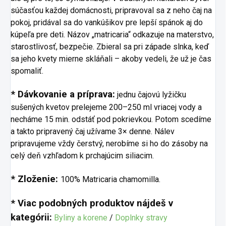
súčasťou každej domácnosti, pripravoval sa z neho čaj na
pokoj, pridával sa do vankúšikov pre lepší spánok aj do
kúpeľa pre deti. Názov „matricaria“ odkazuje na materstvo,
starostlivosť, bezpečie. Zbieral sa pri západe slnka, keď
sa jeho kvety mierne skláňali – akoby vedeli, že už je čas
spomaliť.
* Dávkovanie a príprava:
jednu čajovú lyžičku
sušených kvetov prelejeme 200–250 ml vriacej vody a
necháme 15 min. odstáť pod pokrievkou. Potom scedíme
a takto pripravený čaj užívame 3× denne. Nálev
pripravujeme vždy čerstvý, nerobíme si ho do zásoby na
celý deň vzhľadom k prchajúcim siliacim.
* Zloženie:
100% Matricaria chamomilla.
* Viac podobných produktov nájdeš v
kategórii:
Byliny a korene
/
Doplnky stravy